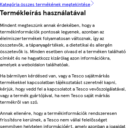
Kategória összes termékének megtekintése
Termékleírás használatával
Mindent megteszünk annak érdekében, hogy a
termékinformációk pontosak legyenek, azonban az
élelmiszertermékek folyamatosan változnak, így az
összetevők, a tápanyagértékek, a dietetikai és allergén
összetevők is. Minden esetben olvasd el a terméken található
címkét és ne hagyatkozz kizárólag azon információkra,
amelyek a weboldalon találhatóak.
Ha bármilyen kérdésed van, vagy a Tesco sajátmárkás
termékekkel kapcsolatban tájékoztatást szeretnél kapni,
kérjük, hogy vedd fel a kapcsolatot a Tesco vevőszolgálatával,
vagy a termék gyártójával, ha nem Tesco saját márkás
termékről van szó.
Annak ellenére, hogy a termékinformációk rendszeresen
frissítésre kerülnek, a Tesco nem vállal felelősséget
semmilyen helytelen információért, amely azonban a jogaidat