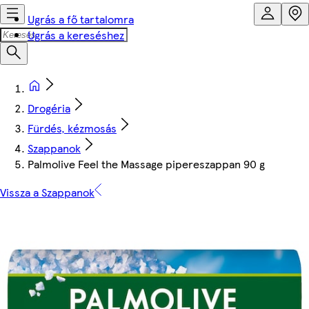
Ugrás a fő tartalomra
Ugrás a kereséshez
Drogéria
Fürdés, kézmosás
Szappanok
Palmolive Feel the Massage pipereszappan 90 g
Vissza a Szappanok