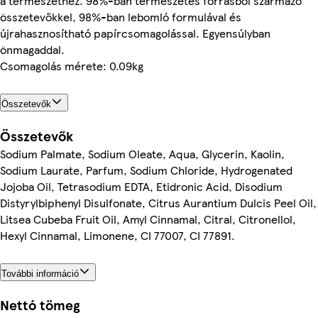
a természethez. 98%-ban természetes forrásból származó
összetevőkkel, 98%-ban lebomló formulával és
újrahasznosítható papírcsomagolással. Egyensúlyban
önmagaddal.
Csomagolás mérete: 0.09kg
Összetevők
Összetevők
Sodium Palmate, Sodium Oleate, Aqua, Glycerin, Kaolin,
Sodium Laurate, Parfum, Sodium Chloride, Hydrogenated
Jojoba Oil, Tetrasodium EDTA, Etidronic Acid, Disodium
Distyrylbiphenyl Disulfonate, Citrus Aurantium Dulcis Peel Oil,
Litsea Cubeba Fruit Oil, Amyl Cinnamal, Citral, Citronellol,
Hexyl Cinnamal, Limonene, CI 77007, CI 77891.
További információ
Nettó tömeg