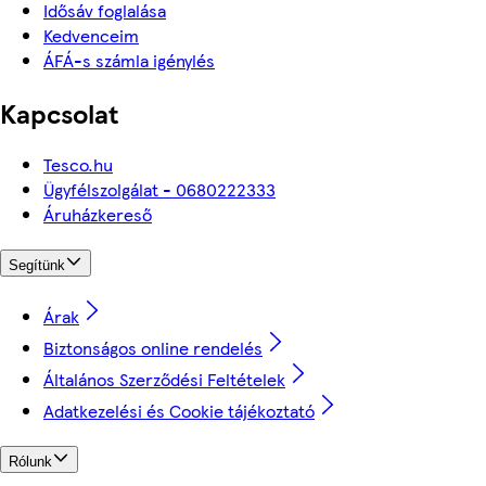
Idősáv foglalása
Kedvenceim
ÁFÁ-s számla igénylés
Kapcsolat
Tesco.hu
Ügyfélszolgálat - 0680222333
Áruházkereső
Segítünk
Árak
Biztonságos online rendelés
Általános Szerződési Feltételek
Adatkezelési és Cookie tájékoztató
Rólunk