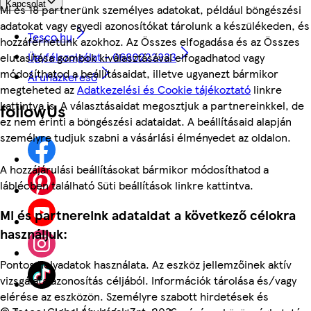
Kapcsolat
Mi és 18 partnerünk személyes adatokat, például böngészési
adatokat vagy egyedi azonosítókat tárolunk a készülékeden, és
Tesco.hu
hozzáférhetünk azokhoz. Az Összes elfogadása és az Összes
Ügyfélszolgálat - 0680222333
elutasítása gombok kiválasztásával elfogadhatod vagy
módosíthatod a beállításaidat, illetve ugyanezt bármikor
Áruházkereső
megteheted az
Adatkezelési és Cookie tájékoztató
linkre
kattintva is. A választásaidat megosztjuk a partnereinkkel, de
followUs
ez nem érinti a böngészési adataidat. A beállításaid alapján
személyre tudjuk szabni a vásárlási élményedet az oldalon.
A hozzájárulási beállításokat bármikor módosíthatod a
láblécben található Süti beállítások linkre kattintva.
Mi és partnereink adataidat a következő célokra
használjuk:
Pontos helyadatok használata. Az eszköz jellemzőinek aktív
vizsgálata azonosítás céljából. Információk tárolása és/vagy
elérése az eszközön. Személyre szabott hirdetések és