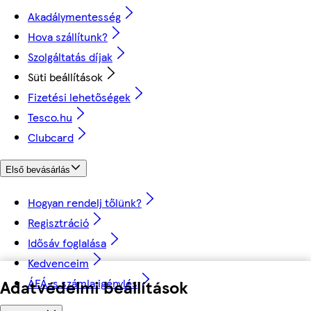
Akadálymentesség
Hova szállítunk?
Szolgáltatás díjak
Süti beállítások
Fizetési lehetőségek
Tesco.hu
Clubcard
Első bevásárlás
Hogyan rendelj tőlünk?
Regisztráció
Idősáv foglalása
Kedvenceim
Adatvédelmi beállítások
ÁFÁ-s számla igénylés