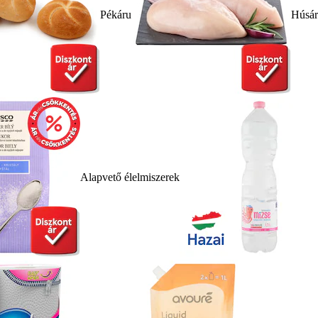
Pékáru
Húsá
Alapvető élelmiszerek