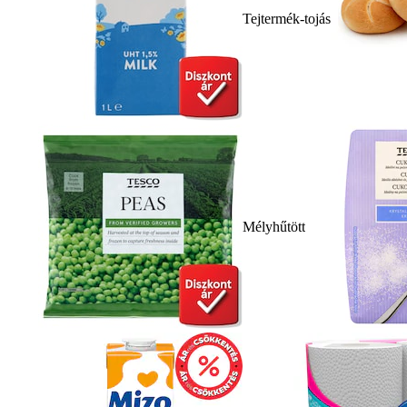
Tejtermék-tojás
Mélyhűtött