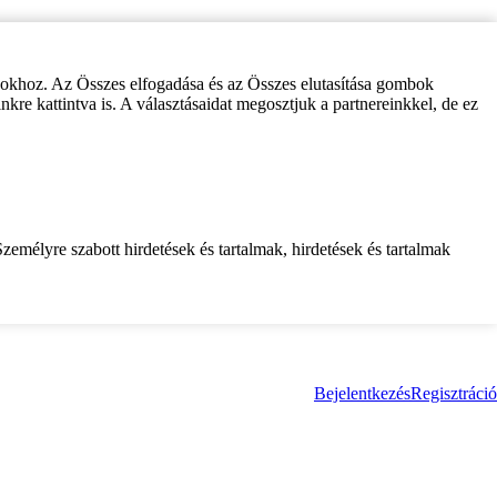
zokhoz. Az Összes elfogadása és az Összes elutasítása gombok
inkre kattintva is. A választásaidat megosztjuk a partnereinkkel, de ez
zemélyre szabott hirdetések és tartalmak, hirdetések és tartalmak
Bejelentkezés
Regisztráció