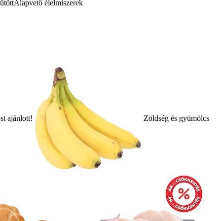
űtött
Alapvető élelmiszerek
t ajánlott!
Zöldség és gyümölcs