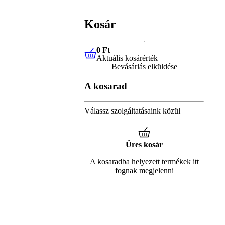
Kosár
0 Ft
Aktuális kosárérték
0 Ft
Aktuális kosárérték
Bevásárlás elküldése
A kosarad
Válassz szolgáltatásaink közül
Üres kosár
A kosaradba helyezett termékek itt
fognak megjelenni