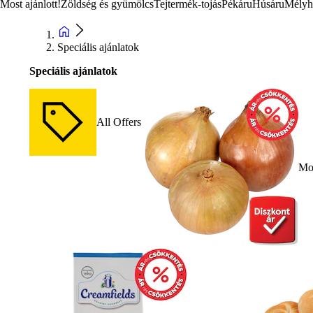
Most ajánlott!
Zöldség és gyümölcs
Tejtermék-tojás
Pékáru
Húsáru
Mélyh
Speciális ajánlatok
Speciális ajánlatok
All Offers
Mos