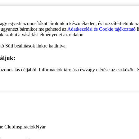
vagy egyedi azonosítókat tárolunk a készülékeden, és hozzáférhetünk a
ve ugyanezt bármikor megteheted az
Adatkezelési és Cookie tájékoztató
l
uk szabni a vásárlási élményedet az oldalon.
ó Süti beállítások linkre kattintva.
áljuk:
zonosítás céljából. Információk tárolása és/vagy elérése az eszközön. S
ne Club
Inspirációk
Nyár