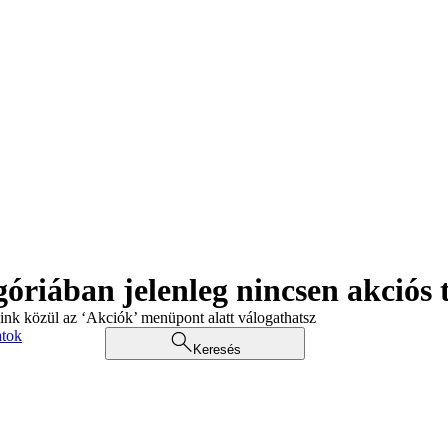
góriában jelenleg nincsen akciós
aink közül az ‘Akciók’ menüpont alatt válogathatsz
atok
Keresés