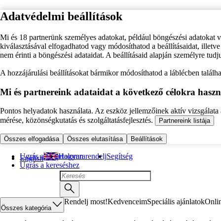
Adatvédelmi beállítások
Mi és 18 partnerünk személyes adatokat, például böngészési adatokat 
kiválasztásával elfogadhatod vagy módosíthatod a beállításaidat, illet
nem érinti a böngészési adataidat. A beállításaid alapján személyre tudj
A hozzájárulási beállításokat bármikor módosíthatod a láblécben találhat
Mi és partnereink adataidat a következő célokra haszn
Pontos helyadatok használata. Az eszköz jellemzőinek aktív vizsgálata a
mérése, közönségkutatás és szolgáltatásfejlesztés.
Partnereink listája
Összes elfogadása
Összes elutasítása
Beállítások
Ugrás a fő tartalomra
Hogyan rendelj
Segítség
English
Ugrás a kereséshez
Rendelj most!
Kedvenceim
Speciális ajánlatok
Onli
Összes kategória