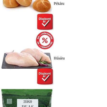
Pékáru
Húsáru