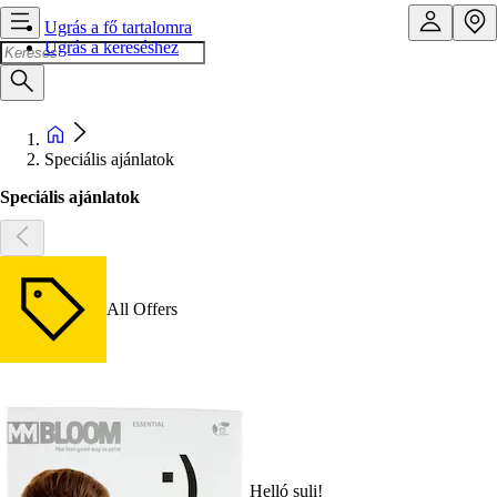
Ugrás a fő tartalomra
Ugrás a kereséshez
Speciális ajánlatok
Speciális ajánlatok
All Offers
Helló suli!