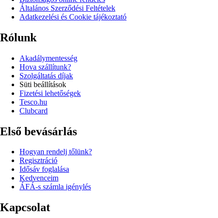
Általános Szerződési Feltételek
Adatkezelési és Cookie tájékoztató
Rólunk
Akadálymentesség
Hova szállítunk?
Szolgáltatás díjak
Süti beállítások
Fizetési lehetőségek
Tesco.hu
Clubcard
Első bevásárlás
Hogyan rendelj tőlünk?
Regisztráció
Idősáv foglalása
Kedvenceim
ÁFÁ-s számla igénylés
Kapcsolat