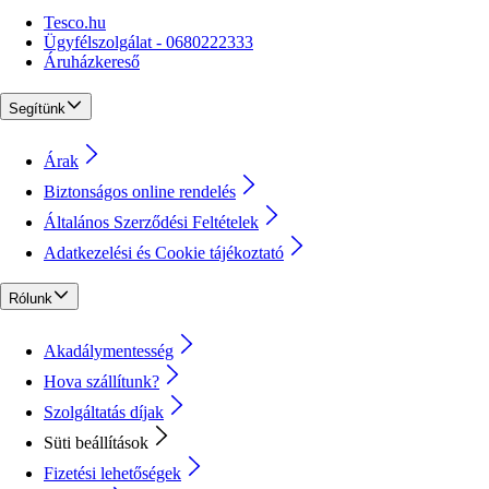
Tesco.hu
Ügyfélszolgálat - 0680222333
Áruházkereső
Segítünk
Árak
Biztonságos online rendelés
Általános Szerződési Feltételek
Adatkezelési és Cookie tájékoztató
Rólunk
Akadálymentesség
Hova szállítunk?
Szolgáltatás díjak
Süti beállítások
Fizetési lehetőségek