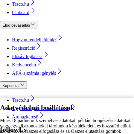
Tesco.hu
Clubcard
Első bevásárlás
Hogyan rendelj tőlünk?
Regisztráció
Idősáv foglalása
Kedvenceim
ÁFÁ-s számla igénylés
Kapcsolat
Tesco.hu
Adatvédelmi beállítások
Ügyfélszolgálat - 0680222333
Áruházkereső
Mi és 18 partnerünk személyes adatokat, például böngészési adatokat
vagy egyedi azonosítókat tárolunk a készülékeden, és hozzáférhetünk
followUs
azokhoz. Az Összes elfogadása és az Összes elutasítása gombok