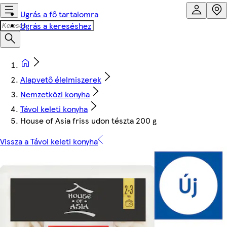
Ugrás a fő tartalomra
Ugrás a kereséshez
Alapvető élelmiszerek
Nemzetközi konyha
Távol keleti konyha
House of Asia friss udon tészta 200 g
Vissza a Távol keleti konyha