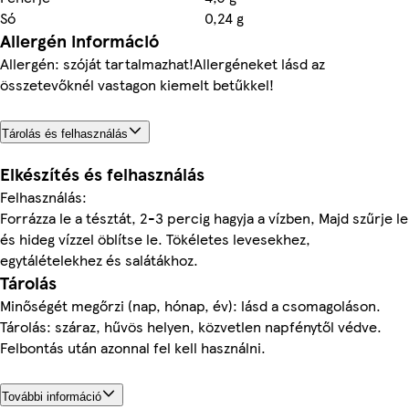
Só
0,24 g
Allergén információ
Allergén: szóját tartalmazhat!Allergéneket lásd az
összetevőknél vastagon kiemelt betűkkel!
Tárolás és felhasználás
Elkészítés és felhasználás
Felhasználás:
Forrázza le a tésztát, 2-3 percig hagyja a vízben, Majd szűrje le
és hideg vízzel öblítse le. Tökéletes levesekhez,
egytálételekhez és salátákhoz.
Tárolás
Minőségét megőrzi (nap, hónap, év): lásd a csomagoláson.
Tárolás: száraz, hűvös helyen, közvetlen napfénytől védve.
Felbontás után azonnal fel kell használni.
További információ