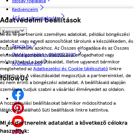
Idősáv foglalása
Kedvenceim
ÁFÁ-s számla igénylés
Adatvédelmi beállítások
Kapcsolat
Mi és 18 partnerünk személyes adatokat, például böngészési
adatokat vagy egyedi azonosítókat tárolunk a készülékeden, és
Tesco.hu
hozzáférhetünk azokhoz. Az Összes elfogadása és az Összes
Ügyfélszolgálat - 0680222333
elutasítása gombok kiválasztásával elfogadhatod vagy
módosíthatod a beállításaidat, illetve ugyanezt bármikor
Áruházkereső
megteheted az
Adatkezelési és Cookie tájékoztató
linkre
kattintva is. A választásaidat megosztjuk a partnereinkkel, de
followUs
ez nem érinti a böngészési adataidat. A beállításaid alapján
személyre tudjuk szabni a vásárlási élményedet az oldalon.
A hozzájárulási beállításokat bármikor módosíthatod a
láblécben található Süti beállítások linkre kattintva.
Mi és partnereink adataidat a következő célokra
használjuk: