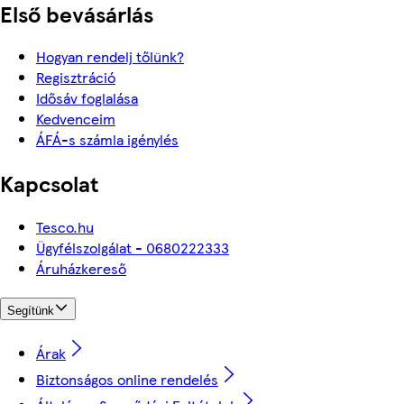
Első bevásárlás
Hogyan rendelj tőlünk?
Regisztráció
Idősáv foglalása
Kedvenceim
ÁFÁ-s számla igénylés
Kapcsolat
Tesco.hu
Ügyfélszolgálat - 0680222333
Áruházkereső
Segítünk
Árak
Biztonságos online rendelés