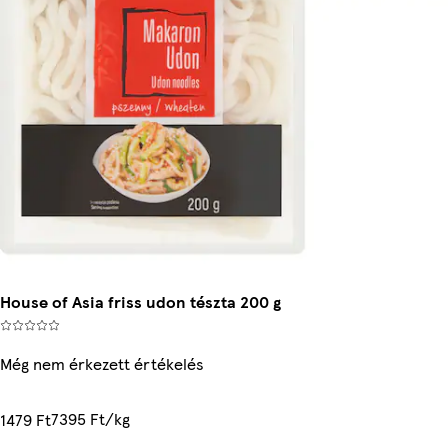
House of Asia friss udon tészta 200 g
Még nem érkezett értékelés
7395 Ft/kg
1479 Ft