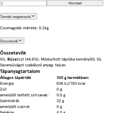
Hozzáad
Termék megnevezés
Csomagolás mérete: 0.2kg
Összetevők
Összetevők
Víz,
Búza
liszt (44.6%), Módosított tápióka keményítő, Só,
Savanyúságot szabályzó anyag: tejsav
Tápanyagtartalom
Átlagos tápérték
100 g termékben:
Energia
636 kJ/150 kcal
Zsír
0 g
amelyből telített zsírsavak:
0,0 g
Szénhidrát
32 g
amelyből cukrok
0 g
Fehérje
4,0 g