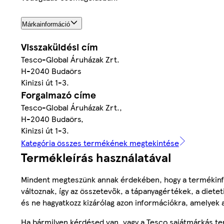
Márkainformáció
Visszaküldési cím
Tesco-Global Áruházak Zrt.
H-2040 Budaörs
Kinizsi út 1-3.
Forgalmazó címe
Tesco-Global Áruházak Zrt.,
H-2040 Budaörs,
Kinizsi út 1-3.
Kategória összes termékének megtekintése
Termékleírás használatával
Mindent megteszünk annak érdekében, hogy a termékinf
változnak, így az összetevők, a tápanyagértékek, a diete
és ne hagyatkozz kizárólag azon információkra, amelyek 
Ha bármilyen kérdésed van, vagy a Tesco sajátmárkás ter