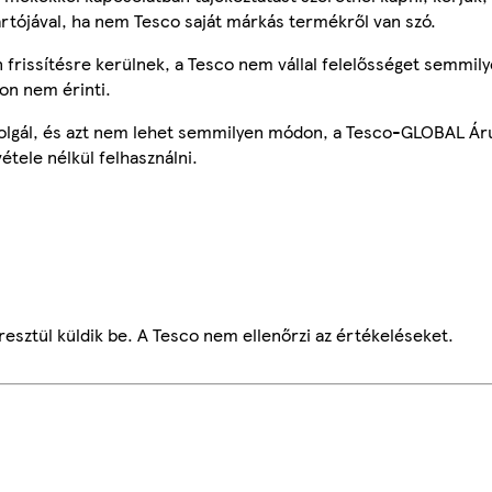
ártójával, ha nem Tesco saját márkás termékről van szó.
frissítésre kerülnek, a Tesco nem vállal felelősséget semmily
on nem érinti.
szolgál, és azt nem lehet semmilyen módon, a Tesco-GLOBAL Ár
étele nélkül felhasználni.
esztül küldik be. A Tesco nem ellenőrzi az értékeléseket.