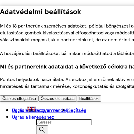
Adatvédelmi beállítások
Mi és 18 partnerünk személyes adatokat, például böngészési a
elutasítása gombok kiválasztásával elfogadhatod vagy módosíth
választásaidat megosztjuk a partnereinkkel, de ez nem érinti a
A hozzájárulási beállításokat bármikor módosíthatod a láblécben 
Mi és partnereink adataidat a következő célokra ha
Pontos helyadatok használata. Az eszköz jellemzőinek aktív viz
hirdetések és tartalmak mérése, közönségkutatás és szolgálta
Összes elfogadása
Összes elutasítása
Beállítások
Ugrás a fő tartalomra
English
Hogyan rendelj
Segítség
Ugrás a kereséshez