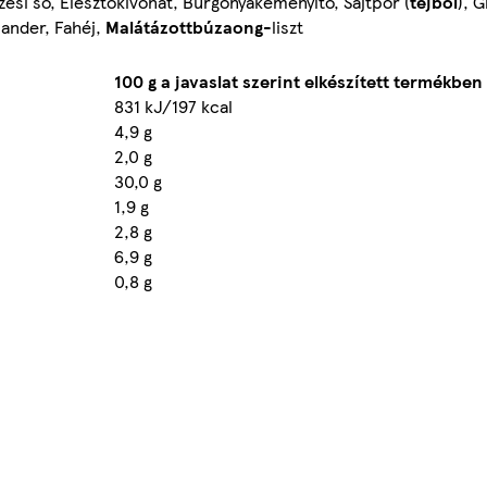
ési só, Élesztőkivonat, Burgonyakeményítő, Sajtpor (
tejből
), 
riander, Fahéj,
Malátázottbúza
ong
-liszt
100 g a javaslat szerint elkészített termékben
831 kJ/197 kcal
4,9 g
2,0 g
30,0 g
1,9 g
2,8 g
6,9 g
0,8 g