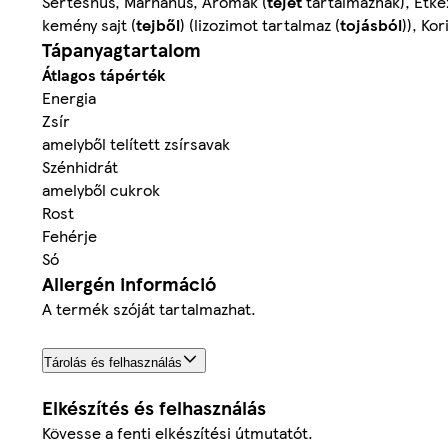
Sertéshús, Marhahús, Aromák (
tejet
tartalmaznak), Étkez
kemény sajt (
tejből
) (lizozimot tartalmaz (
tojásból
)), Ko
Tápanyagtartalom
Átlagos tápérték
Energia
Zsír
amelyből telített zsírsavak
Szénhidrát
amelyből cukrok
Rost
Fehérje
Só
Allergén információ
A termék szóját tartalmazhat.
Tárolás és felhasználás
Elkészítés és felhasználás
Kövesse a fenti elkészítési útmutatót.