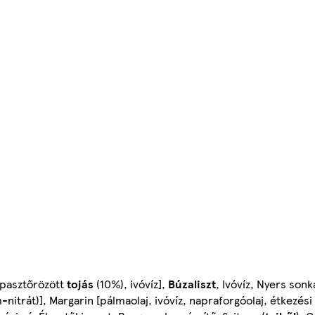
 pasztőrözött
tojás
(10%), ivóvíz],
Búzaliszt
, Ivóvíz, Nyers son
-nitrát)], Margarin [pálmaolaj, ivóvíz, napraforgóolaj, étkezési