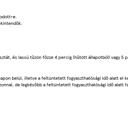
sodott-e.
ekintendők.
ztát, és lassú tűzön főzze 4 percig (hűtött állapotból) vagy 5 p
on belül, illetve a feltüntetett fogyaszthatósági idő alatt el k
onnal, de legkésőbb a feltüntetett fogyaszthatósági idő alatt f