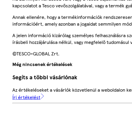
kapcsolatot a Tesco vevőszolgálatával, vagy a termék gy
Annak ellenére, hogy a termékinformációk rendszeresen 
információért, amely azonban a jogaidat semmilyen mód
A jelen információ kizárólag személyes felhasználásra 
írásbeli hozzájárulása nélkül, vagy megfelelő tudomásul v
©TESCO-GLOBAL Zrt.
Még nincsenek értékelések
Segíts a többi vásárlónak
Az értékeléseket a vásárlók közvetlenül a weboldalon ker
Írj értékelést