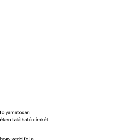
 folyamatosan
méken található címkét
hogy vedd fel a