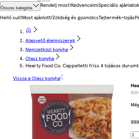
Rendelj most!
Kedvenceim
Speciális ajánlato
Összes kategória
Helló suli!
Most ajánlott!
Zöldség és gyümölcs
Tejtermék-tojás
P
Alapvető élelmiszerek
Nemzetközi konyha
Olasz konyha
Hearty Food Co. Cappelletti friss 4 tojásos durumt
Vissza a Olasz konyha
Hea
Még
999