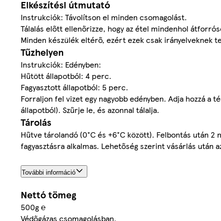
Elkészítési útmutató
Instrukciók: Távolítson el minden csomagolást.
Tálalás előtt ellenőrizze, hogy az étel mindenhol átforró
Minden készülék eltérő, ezért ezek csak irányelveknek t
Tűzhelyen
Instrukciók: Edényben:
Hűtött állapotból: 4 perc.
Fagyasztott állapotból: 5 perc.
Forraljon fel vizet egy nagyobb edényben. Adja hozzá a tés
állapotból). Szűrje le, és azonnal tálalja.
Tárolás
Hűtve tárolandó (0°C és +6°C között). Felbontás után 2 nap
fagyasztásra alkalmas. Lehetőség szerint vásárlás után az
További információ
Nettó tömeg
500g ℮
Védőgázas csomagolásban.