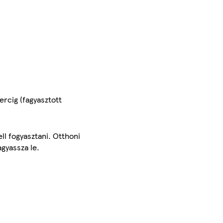
ercig (fagyasztott
ell fogyasztani. Otthoni
agyassza le.