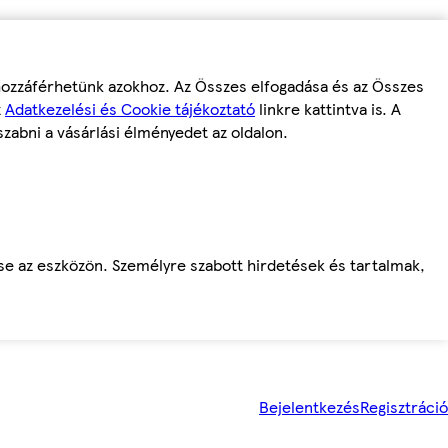
 hozzáférhetünk azokhoz. Az Összes elfogadása és az Összes
z
Adatkezelési és Cookie tájékoztató
linkre kattintva is. A
szabni a vásárlási élményedet az oldalon.
ése az eszközön. Személyre szabott hirdetések és tartalmak,
Bejelentkezés
Regisztráció