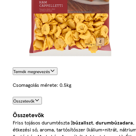
Termék megnevezés
Csomagolás mérete: 0.5kg
Összetevők
Összetevők
Friss tojásos durumtészta [
búzaliszt
,
durumbúzadara
,
étkezési só, aroma, tartósítószer (kálium-nitrát, nátrium