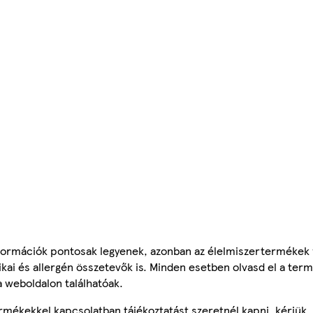
ormációk pontosak legyenek, azonban az élelmiszertermékek
tikai és allergén összetevők is. Minden esetben olvasd el a ter
a weboldalon találhatóak.
mékekkel kapcsolatban tájékoztatást szeretnél kapni, kérjük, 