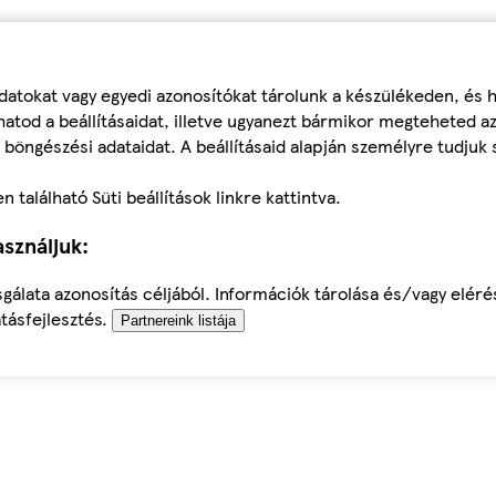
datokat vagy egyedi azonosítókat tárolunk a készülékeden, és
atod a beállításaidat, illetve ugyanezt bármikor megteheted a
 böngészési adataidat. A beállításaid alapján személyre tudjuk 
található Süti beállítások linkre kattintva.
sználjuk:
sgálata azonosítás céljából. Információk tárolása és/vagy elér
tásfejlesztés.
Partnereink listája