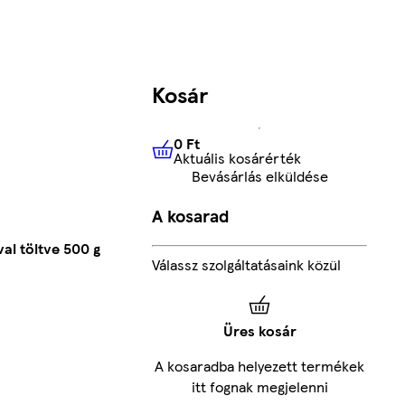
Kosár
0 Ft
Aktuális kosárérték
0 Ft
Aktuális kosárérték
Bevásárlás elküldése
A kosarad
al töltve 500 g
Válassz szolgáltatásaink közül
Üres kosár
A kosaradba helyezett termékek
itt fognak megjelenni