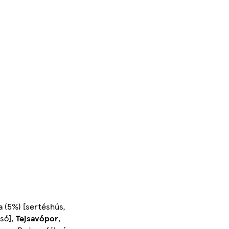
ka (5%) [sertéshús,
 só],
Tejsavópor
,