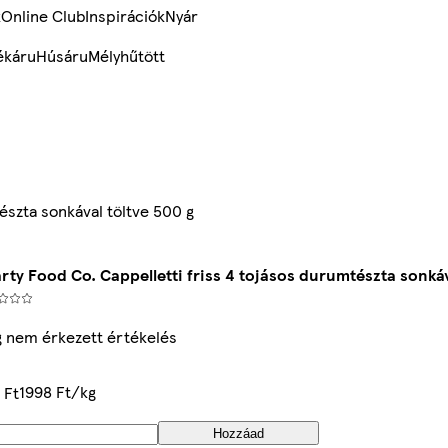
k
Online Club
Inspirációk
Nyár
ékáru
Húsáru
Mélyhűtött
észta sonkával töltve 500 g
rty Food Co. Cappelletti friss 4 tojásos durumtészta sonkáv
 nem érkezett értékelés
1998 Ft/kg
 Ft
Hozzáad