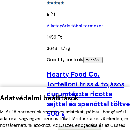
5 (1)
A kategória többi terméke
1459 Ft
3648 Ft/kg
Quantity controls
Hozzáad
Hearty Food Co.
Tortelloni friss 4 tojásos
durumtészta ricotta
Adatvédelmi beállítások
sajttal és spenóttal töltve
Mi és 18 partnerünk személyes adatokat, például böngészési
500 g
adatokat vagy egyedi azonosítókat tárolunk a készülékeden, és
hozzáférhetünk azokhoz. Az Összes elfogadása és az Összes