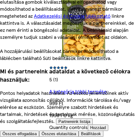
elutasítása gombok kiválasztásával elfogadhatod vagy
módosíthatod a beállításaidat, illetve ugyanezt bármikor
megteheted az
Adatkezelési és Cookie tájékoztató
linkre
kattintva is. A választásaidat megosztjuk a partnereinkkel, de
ez nem érinti a böngészési adataidat. A beállításaid alapján
személyre tudjuk szabni a vásárlási élményedet az oldalon.
A hozzájárulási beállításokat bármikor módosíthatod a
láblécben található Süti beállítások linkre kattintva.
Mi és partnereink adataidat a következő célokra
használjuk:
5 (1)
A kategória többi terméke
Pontos helyadatok használata. Az eszköz jellemzőinek aktív
vizsgálata azonosítás céljából. Információk tárolása és/vagy
999 Ft
elérése az eszközön. Személyre szabott hirdetések és
tartalmak, hirdetések és tartalmak mérése, közönségkutatás
1998 Ft/kg
és szolgáltatásfejlesztés.
Partnereink listája
Quantity controls
Hozzáad
Összes elfogadása
Összes elutasítása
Beállítások