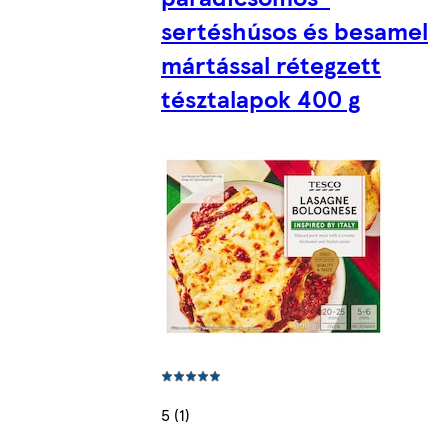
sertéshúsos és besamel
mártással rétegzett
tésztalapok 400 g
5 (1)