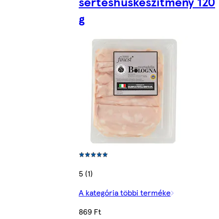
sertéshúskészítmény 120
g
5 (1)
A kategória többi terméke
869 Ft