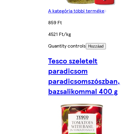
A kategória többi terméke
859 Ft
4521 Ft/kg
Quantity controls
Hozzáad
Tesco szeletelt
paradicsom
paradicsomszószban,
bazsalikommal 400 g