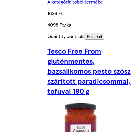
A kategória többi terméke
1639 Ft
4098 Ft/kg
Quantity controls
Hozzáad
Tesco Free From
gluténmentes,
bazsalikomos pesto szósz
szárított paradicsommal,
tofuval 190 g