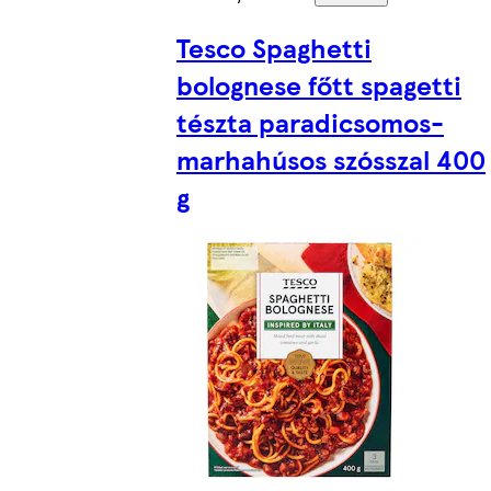
Tesco Spaghetti
bolognese főtt spagetti
tészta paradicsomos-
marhahúsos szósszal 400
g