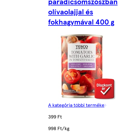
paradicsomszószban
olívaolajjal és
fokhagymával 400 g
A kategória többi terméke
399 Ft
998 Ft/kg