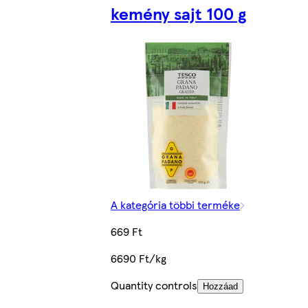
kemény sajt 100 g
A kategória többi terméke
669 Ft
6690 Ft/kg
Quantity controls
Hozzáad