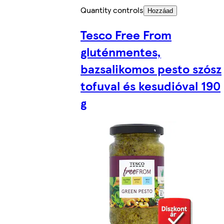
Quantity controls
Hozzáad
Tesco Free From
gluténmentes,
bazsalikomos pesto szósz
tofuval és kesudióval 190
g