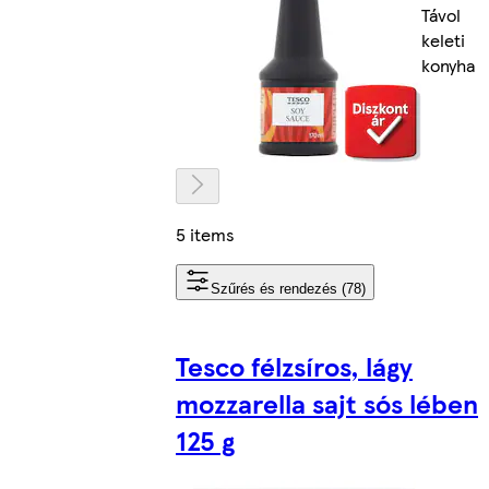
Távol
keleti
konyha
5 items
Szűrés és rendezés (78)
Tesco félzsíros, lágy
mozzarella sajt sós lében
125 g