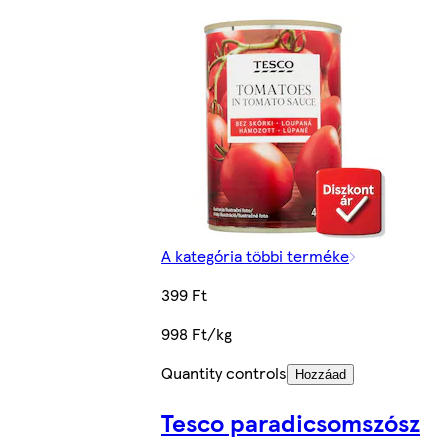
A kategória többi terméke
399 Ft
998 Ft/kg
Quantity controls
Hozzáad
Tesco paradicsomszósz