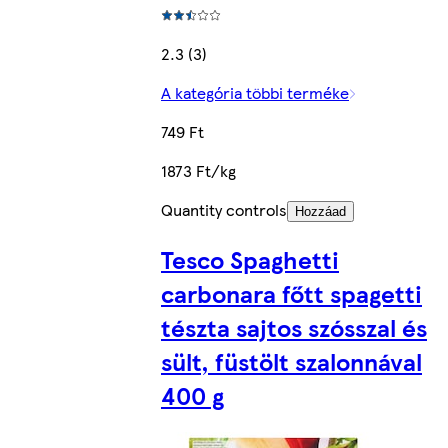
2.3 (3)
A kategória többi terméke
749 Ft
1873 Ft/kg
Quantity controls
Hozzáad
Tesco Spaghetti
carbonara főtt spagetti
tészta sajtos szósszal és
sült, füstölt szalonnával
400 g