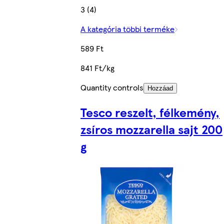
3 (4)
A kategória többi terméke
589 Ft
841 Ft/kg
Quantity controls
Hozzáad
Tesco reszelt, félkemény,
zsíros mozzarella sajt 200
g