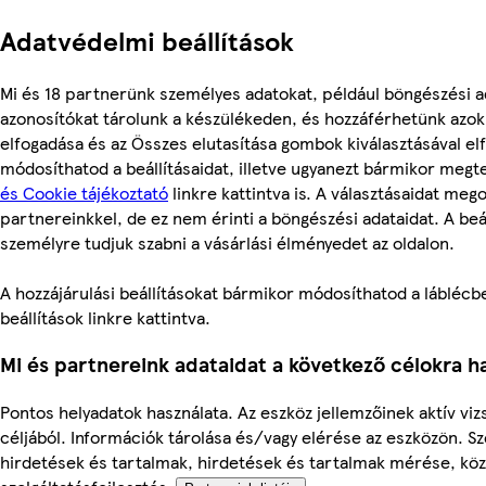
Adatvédelmi beállítások
Mi és 18 partnerünk személyes adatokat, például böngészési a
azonosítókat tárolunk a készülékeden, és hozzáférhetünk azo
elfogadása és az Összes elutasítása gombok kiválasztásával el
módosíthatod a beállításaidat, illetve ugyanezt bármikor meg
és Cookie tájékoztató
linkre kattintva is. A választásaidat mego
partnereinkkel, de ez nem érinti a böngészési adataidat. A beál
személyre tudjuk szabni a vásárlási élményedet az oldalon.
A hozzájárulási beállításokat bármikor módosíthatod a láblécbe
beállítások linkre kattintva.
Mi és partnereink adataidat a következő célokra ha
Pontos helyadatok használata. Az eszköz jellemzőinek aktív viz
céljából. Információk tárolása és/vagy elérése az eszközön. S
hirdetések és tartalmak, hirdetések és tartalmak mérése, kö