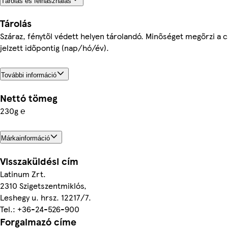
Tárolás és felhasználás
Tárolás
Száraz, fénytől védett helyen tárolandó. Minőséget megőrzi a 
jelzett időpontig (nap/hó/év).
További információ
Nettó tömeg
230g ℮
Márkainformáció
Visszaküldési cím
Latinum Zrt.
2310 Szigetszentmiklós,
Leshegy u. hrsz. 12217/7.
Tel.: +36-24-526-900
Forgalmazó címe