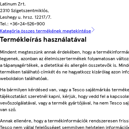
Latinum Zrt.
2310 Szigetszentmiklós,
Leshegy u. hrsz. 12217/7.
Tel.: +36-24-526-900
Kategória összes termékének megtekintése
Termékleírás használatával
Mindent megteszünk annak érdekében, hogy a termékinformá
legyenek, azonban az élelmiszertermékek folyamatosan változn
a tápanyagértékek, a dietetikai és allergén összetevők is. Min
terméken található címkét és ne hagyatkozz kizárólag azon in
weboldalon találhatóak.
Ha bármilyen kérdésed van, vagy a Tesco sajátmárkás termék
tájékoztatást szeretnél kapni, kérjük, hogy vedd fel a kapcsola
vevőszolgálatával, vagy a termék gyártójával, ha nem Tesco s
van szó.
Annak ellenére, hogy a termékinformációk rendszeresen frissí
Tesco nem vállal felelősséget semmilyen helytelen információ