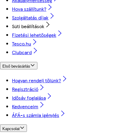
Akadálymentesség
Hova szállítunk?
Szolgáltatás díjak
Süti beállítások
Fizetési lehetőségek
Tesco.hu
Clubcard
Első bevásárlás
Hogyan rendelj tőlünk?
Regisztráció
Idősáv foglalása
Kedvenceim
ÁFÁ-s számla igénylés
Kapcsolat