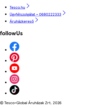
Tesco.hu
Ügyfélszolgálat - 0680222333
Áruházkereső
followUs
©
Tesco-Global Áruházak Zrt. 2026