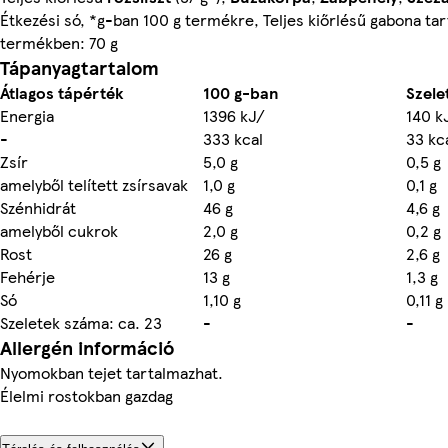
Étkezési só, *g-ban 100 g termékre, Teljes kiőrlésű gabona ta
termékben: 70 g
Tápanyagtartalom
Átlagos tápérték
100 g-ban
Szele
Energia
1396 kJ/
140 k
-
333 kcal
33 kc
Zsír
5,0 g
0,5 g
amelyből telített zsírsavak
1,0 g
0,1 g
Szénhidrát
46 g
4,6 g
amelyből cukrok
2,0 g
0,2 g
Rost
26 g
2,6 g
Fehérje
13 g
1,3 g
Só
1,10 g
0,11 g
Szeletek száma: ca. 23
-
-
Allergén információ
Nyomokban tejet tartalmazhat.
Élelmi rostokban gazdag