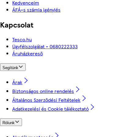
Kedvenceim
ÁFÁ-s számla igénylés
Kapcsolat
Tesco.hu
Ügyfélszolgálat - 0680222333
Áruházkereső
Segítünk
Árak
Biztonságos online rendelés
Általános Szerződési Feltételek
Adatkezelési és Cookie tájékoztató
Rólunk