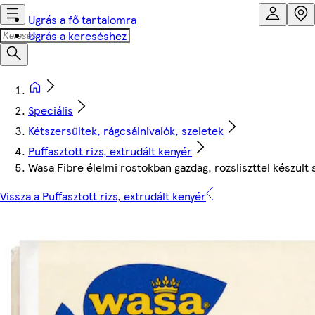
Ugrás a fő tartalomra
Ugrás a kereséshez
Speciális
Kétszersültek, rágcsálnivalók, szeletek
Puffasztott rizs, extrudált kenyér
Wasa Fibre élelmi rostokban gazdag, rozsliszttel készült
Vissza a Puffasztott rizs, extrudált kenyér