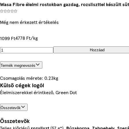
Wasa Fibre élelmi rostokban gazdag, rozsliszttel készült sü
Még nem érkezett értékelés
4778 Ft/kg
1099 Ft
Hozzáad
Termék megnevezés
Csomagolás mérete: 0.23kg
Külső cégek logói
Élelmiszerekkel érintkező, Green Dot
Összetevők
Összetevők
Teljes kiőrlésű
rozsliszt
(57 g*),
Búzakorpa
,
Zabpehely
,
Szez