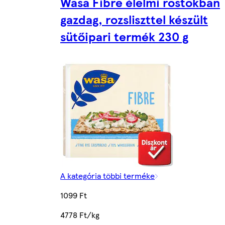
Wasa Fibre élelmi rostokban
gazdag, rozsliszttel készült
sütőipari termék 230 g
A kategória többi terméke
1099 Ft
4778 Ft/kg