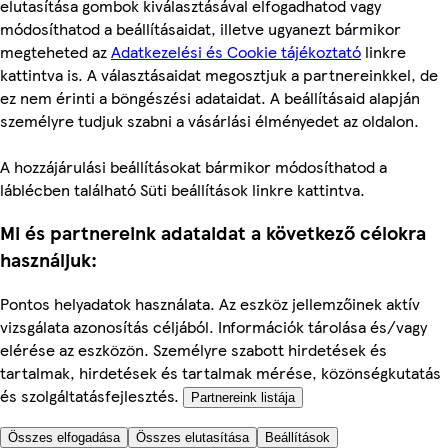
elutasítása gombok kiválasztásával elfogadhatod vagy
módosíthatod a beállításaidat, illetve ugyanezt bármikor
megteheted az
Adatkezelési és Cookie tájékoztató
linkre
kattintva is. A választásaidat megosztjuk a partnereinkkel, de
ez nem érinti a böngészési adataidat. A beállításaid alapján
személyre tudjuk szabni a vásárlási élményedet az oldalon.
A hozzájárulási beállításokat bármikor módosíthatod a
láblécben található Süti beállítások linkre kattintva.
Mi és partnereink adataidat a következő célokra
használjuk:
Pontos helyadatok használata. Az eszköz jellemzőinek aktív
vizsgálata azonosítás céljából. Információk tárolása és/vagy
elérése az eszközön. Személyre szabott hirdetések és
tartalmak, hirdetések és tartalmak mérése, közönségkutatás
és szolgáltatásfejlesztés.
Partnereink listája
Összes elfogadása
Összes elutasítása
Beállítások