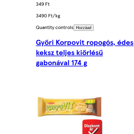
349 Ft
3490 Ft/kg
Quantity controls
Hozzáad
Győri Korpovit ropogós, édes
keksz teljes kiőrlésű
gabonával 174 g