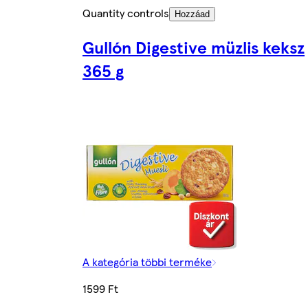
Quantity controls
Hozzáad
Gullón Digestive müzlis keksz
365 g
A kategória többi terméke
1599 Ft