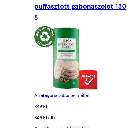
puffasztott gabonaszelet 130
g
A kategória többi terméke
349 Ft
349 Ft/db