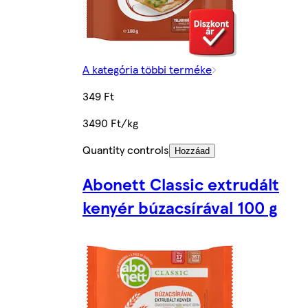
A kategória többi terméke
349 Ft
3490 Ft/kg
Quantity controls
Hozzáad
Abonett Classic extrudált
kenyér búzacsírával 100 g