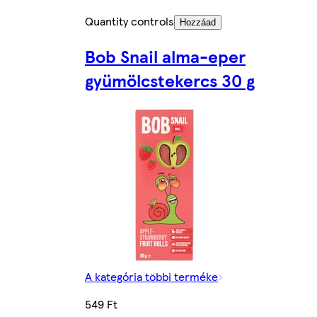
Quantity controls
Hozzáad
Bob Snail alma-eper
gyümölcstekercs 30 g
A kategória többi terméke
549 Ft