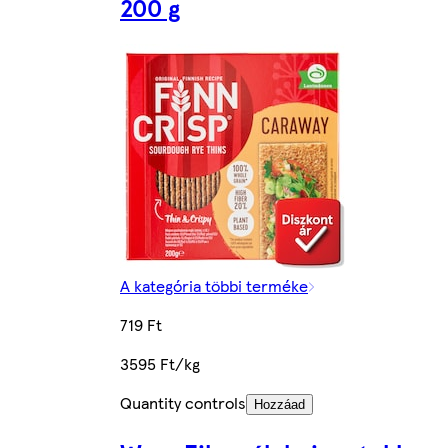
200 g
A kategória többi terméke
719 Ft
3595 Ft/kg
Quantity controls
Hozzáad