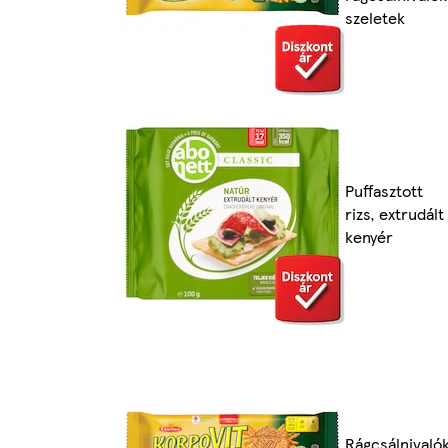
szeletek
Puffasztott
rizs, extrudált
kenyér
Rágcsálnivaló