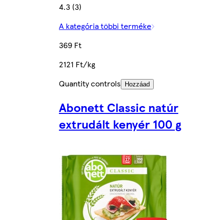
4.3 (3)
A kategória többi terméke
369 Ft
2121 Ft/kg
Quantity controls
Hozzáad
Abonett Classic natúr
extrudált kenyér 100 g