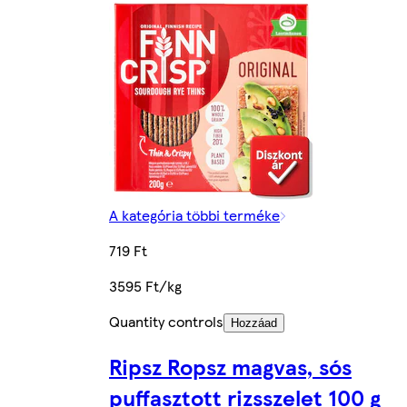
A kategória többi terméke
719 Ft
3595 Ft/kg
Quantity controls
Hozzáad
Ripsz Ropsz magvas, sós
puffasztott rizsszelet 100 g