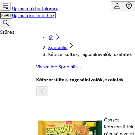
Ugrás a fő tartalomra
Ugrás a kereséshez
Speciális
Kétszersültek, rágcsálnivalók, szeletek
Vissza ide Speciális
Kétszersültek, rágcsálnivalók, szeletek
Összes
Kétszersültek,
rágcsálnivalók