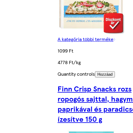
A kategória többi terméke
1099 Ft
4778 Ft/kg
Quantity controls
Hozzáad
Finn Crisp Snacks rozs
ropogós sajttal, hagym
paprikával és paradic
ízesítve 150 g