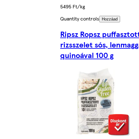
5495 Ft/kg
Quantity controls
Hozzáad
Ripsz Ropsz puffasztot
rizsszelet sós, lenmagg
quinoával 100 g