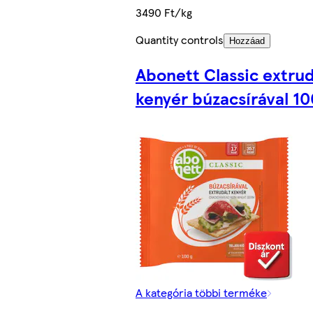
3490 Ft/kg
Quantity controls
Hozzáad
Abonett Classic extrud
kenyér búzacsírával 10
A kategória többi terméke