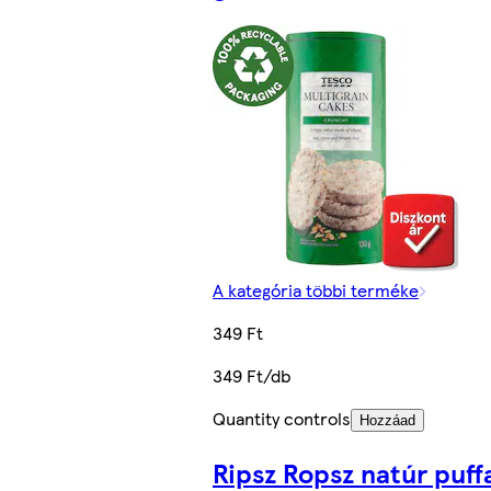
A kategória többi terméke
349 Ft
349 Ft/db
Quantity controls
Hozzáad
Ripsz Ropsz natúr puff