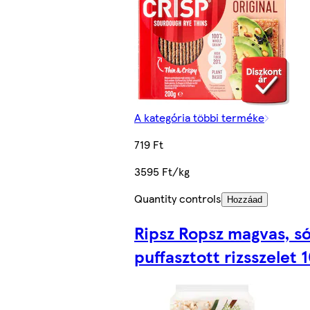
A kategória többi terméke
719 Ft
3595 Ft/kg
Quantity controls
Hozzáad
Ripsz Ropsz magvas, s
puffasztott rizsszelet 