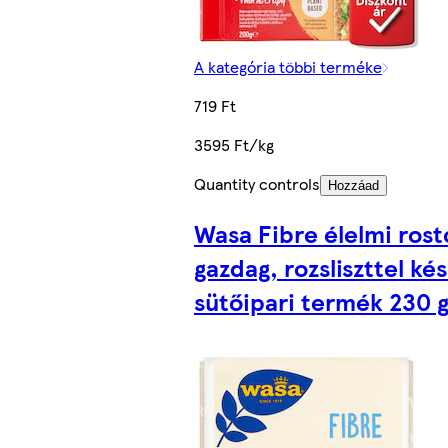
A kategória többi terméke
719 Ft
3595 Ft/kg
Quantity controls
Hozzáad
Wasa Fibre élelmi ros
gazdag, rozsliszttel kés
sütőipari termék 230 