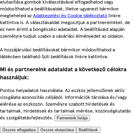
elutasítása gombok kiválasztásával elfogadhatod vagy
módosíthatod a beállításaidat, illetve ugyanezt bármikor
megteheted az
Adatkezelési és Cookie tájékoztató
linkre
kattintva is. A választásaidat megosztjuk a partnereinkkel, de
ez nem érinti a böngészési adataidat. A beállításaid alapján
személyre tudjuk szabni a vásárlási élményedet az oldalon.
A hozzájárulási beállításokat bármikor módosíthatod a
láblécben található Süti beállítások linkre kattintva.
Mi és partnereink adataidat a következő célokra
használjuk:
Pontos helyadatok használata. Az eszköz jellemzőinek aktív
vizsgálata azonosítás céljából. Információk tárolása és/vagy
elérése az eszközön. Személyre szabott hirdetések és
tartalmak, hirdetések és tartalmak mérése, közönségkutatás
és szolgáltatásfejlesztés.
Partnereink listája
Összes elfogadása
Összes elutasítása
Beállítások