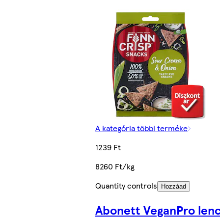
A kategória többi terméke
1239 Ft
8260 Ft/kg
Quantity controls
Hozzáad
Abonett VeganPro lenc