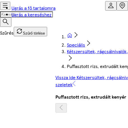
Ugrás a fő tartalomra
Ugrás a kereséshez
Szűrő törlése
Speciális
Kétszersültek, rágcsálnivalók,
Puffasztott rizs, extrudált ken
Vissza ide Kétszersültek, rágcsálniv
szeletek
Puffasztott rizs, extrudált kenyér