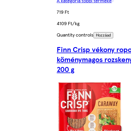
A kategória többi terméke
719 Ft
4109 Ft/kg
Quantity controls
Hozzáad
Finn Crisp vékony rop
köménymagos rozsken
200 g