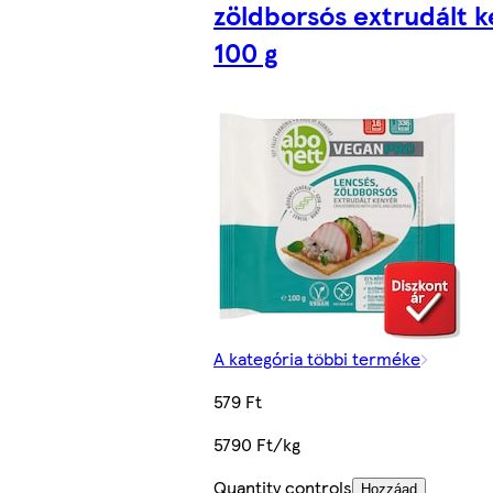
zöldborsós extrudált 
100 g
A kategória többi terméke
579 Ft
5790 Ft/kg
Quantity controls
Hozzáad