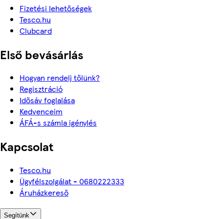
Fizetési lehetőségek
Tesco.hu
Clubcard
Első bevásárlás
Hogyan rendelj tőlünk?
Regisztráció
Idősáv foglalása
Kedvenceim
ÁFÁ-s számla igénylés
Kapcsolat
Tesco.hu
Ügyfélszolgálat - 0680222333
Áruházkereső
Segítünk