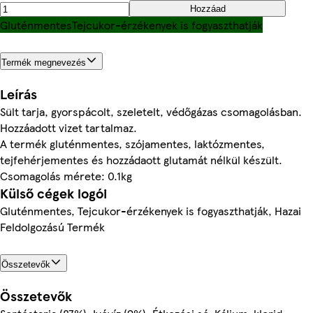
Hozzáad
Gluténmentes
Tejcukor-érzékenyek is fogyaszthatják
Termék megnevezés
Leírás
Sült tarja, gyorspácolt, szeletelt, védőgázas csomagolásban.
Hozzáadott vizet tartalmaz.
A termék gluténmentes, szójamentes, laktózmentes,
tejfehérjementes és hozzádaott glutamát nélkül készült.
Csomagolás mérete: 0.1kg
Külső cégek logói
Gluténmentes, Tejcukor-érzékenyek is fogyaszthatják, Hazai
Feldolgozású Termék
Összetevők
Összetevők