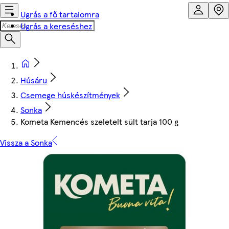
Ugrás a fő tartalomra
Ugrás a kereséshez
Húsáru
Csemege húskészítmények
Sonka
Kometa Kemencés szeletelt sült tarja 100 g
Vissza a Sonka