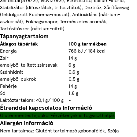
Sertéstarja (87%), Ivóvíz (9%), Étkezési só, Kálium-klorid,
Stabilizátor (difoszfátok, trifoszfátok), Dextróz, Sűrítőanyag
(feldolgozott Euchema-moszat), Antioxidáns (nátrium-
aszkorbát), Fokhagymapor, Természetes aromák,
Tartósítószer (nátrium-nitrit)
Tápanyagtartalom
Átlagos tápérték
100 g termékben
Energia
766 kJ / 184 kcal
Zsír
14 g
amelyből telített zsírsavak
6 g
Szénhidrát
0,6 g
amelyből cukrok
0,5 g
Fehérje
14 g
Só
1,8 g
Laktóztartalom: <0,1 g/ 100 g
-
Étrenddel kapcsolatos információ
Gluténmentes
Tejcukor-érzékenyek is fogyaszthatják
Allergén információ
Nem tartalmaz: Glutént tartalmazó gabonafélék, Szója