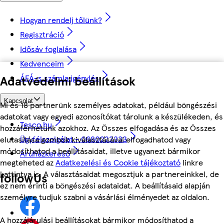
Hogyan rendelj tőlünk?
Regisztráció
Idősáv foglalása
Kedvenceim
ÁFÁ-s számla igénylés
Adatvédelmi beállítások
Kapcsolat
Mi és 18 partnerünk személyes adatokat, például böngészési
adatokat vagy egyedi azonosítókat tárolunk a készülékeden, és
Tesco.hu
hozzáférhetünk azokhoz. Az Összes elfogadása és az Összes
Ügyfélszolgálat - 0680222333
elutasítása gombok kiválasztásával elfogadhatod vagy
módosíthatod a beállításaidat, illetve ugyanezt bármikor
Áruházkereső
megteheted az
Adatkezelési és Cookie tájékoztató
linkre
kattintva is. A választásaidat megosztjuk a partnereinkkel, de
followUs
ez nem érinti a böngészési adataidat. A beállításaid alapján
személyre tudjuk szabni a vásárlási élményedet az oldalon.
A hozzájárulási beállításokat bármikor módosíthatod a