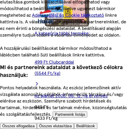
elutasítása gombok kiválasztásával elfogadhatod vagy
módosíthatod a beállításaidat, illetve ugyanezt bármikor
megteheted az
Adatkezelési és Cookie tájékoztató
linkre
kattintva is. A választásaidat megosztjuk a partnereinkkel, de
ez nem érinti a böngészési adataidat. A beállításaid alapján
A kategória többi terméke
személyre tudjuk szabni a vásárlási élményedet az oldalon.
A hozzájárulási beállításokat bármikor módosíthatod a
láblécben található Süti beállítások linkre kattintva.
499 Ft Clubcarddal
Mi és partnereink adataidat a következő célokra
(5544 Ft/kg)
használjuk:
Pontos helyadatok használata. Az eszköz jellemzőinek aktív
vizsgálata azonosítás céljából. Információk tárolása és/vagy
Az ajánlat 2026. 08. 12.-ig érvényes
elérése az eszközön. Személyre szabott hirdetések és
849 Ft
tartalmak, hirdetések és tartalmak mérése, közönségkutatás
és szolgáltatásfejlesztés.
Partnereink listája
9433 Ft/kg
Összes elfogadása
Összes elutasítása
Beállítások