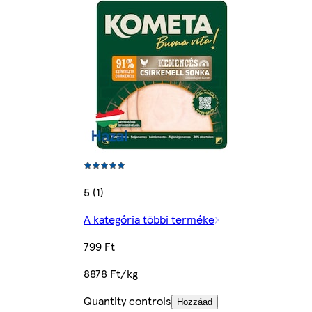
5 (1)
A kategória többi terméke
799 Ft
8878 Ft/kg
Quantity controls
Hozzáad