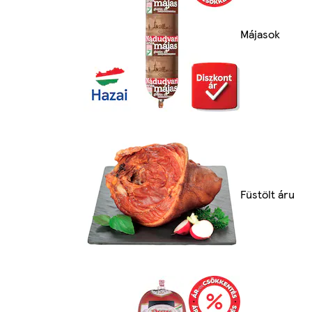
Májasok
Füstölt áru