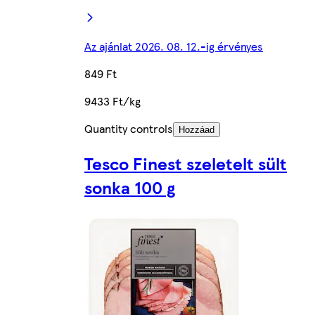
Az ajánlat 2026. 08. 12.-ig érvényes
849 Ft
9433 Ft/kg
Quantity controls
Hozzáad
Tesco Finest szeletelt sült
sonka 100 g