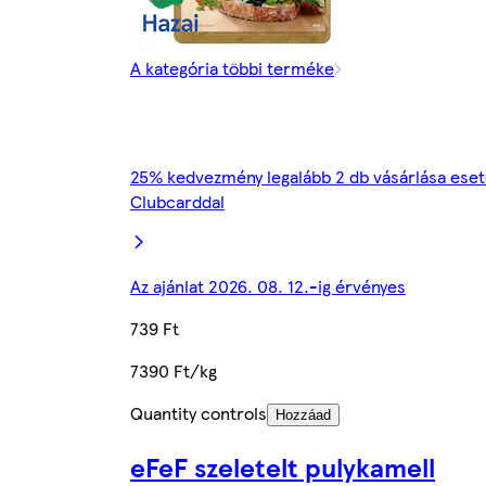
A kategória többi terméke
25% kedvezmény legalább 2 db vásárlása ese
Clubcarddal
Az ajánlat 2026. 08. 12.-ig érvényes
739 Ft
7390 Ft/kg
Quantity controls
Hozzáad
eFeF szeletelt pulykamell