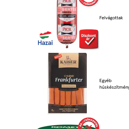
Felvágottak
Egyéb
húskészítmén