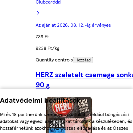
Clubcarddal
Az ajánlat 2026. 08. 12.-ig érvényes
739 Ft
9238 Ft/kg
Quantity controls
Hozzáad
HERZ szeletelt csemege sonk
90 g
Adatvédelmi beállítások
Mi és 18 partnerünk személyes adatokat, például böngészési
adatokat vagy egyedi azonosítókat tárolunk a készülékeden, és
hozzáférhetünk azokhoz. Az Összes elfogadása és az Összes