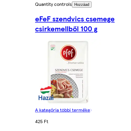
Quantity controls
Hozzáad
eFeF szendvics csemege
csirkemellből 100 g
A kategória többi terméke
425 Ft