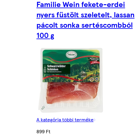
Familie Wein fekete-erdei
nyers füstölt szeletelt, lassan
pácolt sonka sertéscombból
100 g
A kategória többi terméke
899 Ft