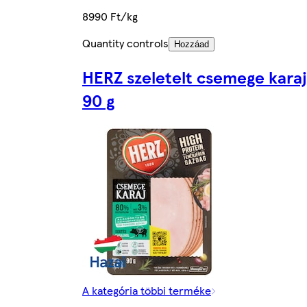
8990 Ft/kg
Quantity controls
Hozzáad
HERZ szeletelt csemege karaj
90 g
A kategória többi terméke