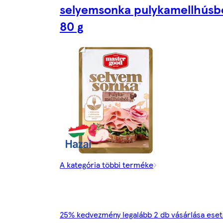
selyemsonka pulykamellhúsb
80 g
A kategória többi terméke
25% kedvezmény legalább 2 db vásárlása ese