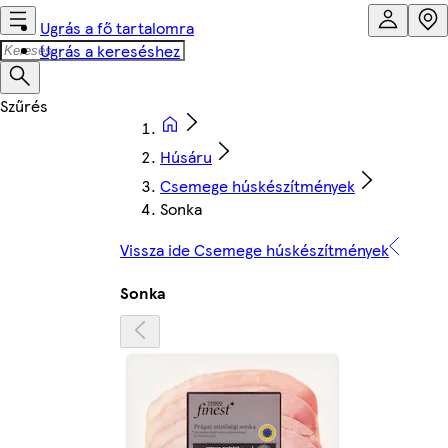
Ugrás a fő tartalomra
Ugrás a kereséshez
Húsáru
Csemege húskészítmények
Sonka
Vissza ide Csemege húskészítmények
Sonka