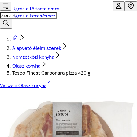
Ugrás a fő tartalomra
Ugrás a kereséshez
Alapvető élelmiszerek
Nemzetközi konyha
Olasz konyha
Tesco Finest Carbonara pizza 420 g
Vissza a Olasz konyha