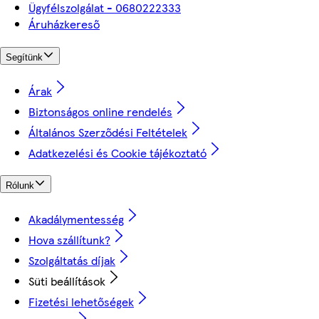
Ügyfélszolgálat - 0680222333
Áruházkereső
Segítünk
Árak
Biztonságos online rendelés
Általános Szerződési Feltételek
Adatkezelési és Cookie tájékoztató
Rólunk
Akadálymentesség
Hova szállítunk?
Szolgáltatás díjak
Süti beállítások
Fizetési lehetőségek