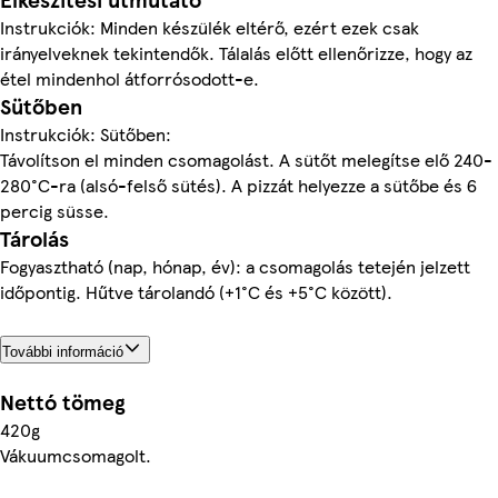
Instrukciók: Minden készülék eltérő, ezért ezek csak
irányelveknek tekintendők. Tálalás előtt ellenőrizze, hogy az
étel mindenhol átforrósodott-e.
Sütőben
Instrukciók: Sütőben:
Távolítson el minden csomagolást. A sütőt melegítse elő 240-
280°C-ra (alsó-felső sütés). A pizzát helyezze a sütőbe és 6
percig süsse.
Tárolás
Fogyasztható (nap, hónap, év): a csomagolás tetején jelzett
időpontig. Hűtve tárolandó (+1°C és +5°C között).
További információ
Nettó tömeg
420g
Vákuumcsomagolt.