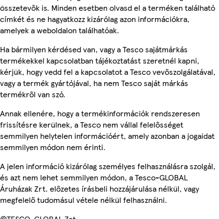
összetevők is. Minden esetben olvasd el a terméken található
címkét és ne hagyatkozz kizárólag azon információkra,
amelyek a weboldalon találhatóak.
Ha bármilyen kérdésed van, vagy a Tesco sajátmárkás
termékekkel kapcsolatban tájékoztatást szeretnél kapni,
kérjük, hogy vedd fel a kapcsolatot a Tesco vevőszolgálatával,
vagy a termék gyártójával, ha nem Tesco saját márkás
termékről van szó.
Annak ellenére, hogy a termékinformációk rendszeresen
frissítésre kerülnek, a Tesco nem vállal felelősséget
semmilyen helytelen információért, amely azonban a jogaidat
semmilyen módon nem érinti.
A jelen információ kizárólag személyes felhasználásra szolgál,
és azt nem lehet semmilyen módon, a Tesco-GLOBAL
Áruházak Zrt. előzetes írásbeli hozzájárulása nélkül, vagy
megfelelő tudomásul vétele nélkül felhasználni.
©TESCO-GLOBAL Zrt.