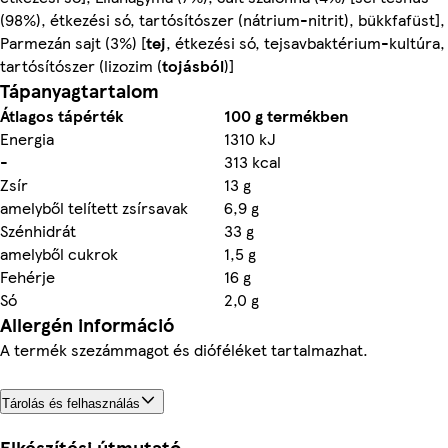
(98%), étkezési só, tartósítószer (nátrium-nitrit), bükkfafüst],
Parmezán sajt (3%) [
tej
, étkezési só, tejsavbaktérium-kultúra,
tartósítószer (lizozim (
tojásból
)]
Tápanyagtartalom
Átlagos tápérték
100 g termékben
Energia
1310 kJ
-
313 kcal
Zsír
13 g
amelyből telített zsírsavak
6,9 g
Szénhidrát
33 g
amelyből cukrok
1,5 g
Fehérje
16 g
Só
2,0 g
Allergén információ
A termék szezámmagot és dióféléket tartalmazhat.
Tárolás és felhasználás
Elkészítési útmutató