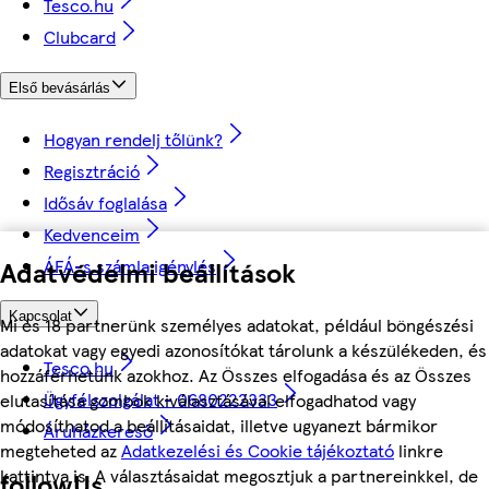
Tesco.hu
Clubcard
Első bevásárlás
Hogyan rendelj tőlünk?
Regisztráció
Idősáv foglalása
Kedvenceim
ÁFÁ-s számla igénylés
Adatvédelmi beállítások
Kapcsolat
Mi és 18 partnerünk személyes adatokat, például böngészési
adatokat vagy egyedi azonosítókat tárolunk a készülékeden, és
Tesco.hu
hozzáférhetünk azokhoz. Az Összes elfogadása és az Összes
Ügyfélszolgálat - 0680222333
elutasítása gombok kiválasztásával elfogadhatod vagy
módosíthatod a beállításaidat, illetve ugyanezt bármikor
Áruházkereső
megteheted az
Adatkezelési és Cookie tájékoztató
linkre
kattintva is. A választásaidat megosztjuk a partnereinkkel, de
followUs