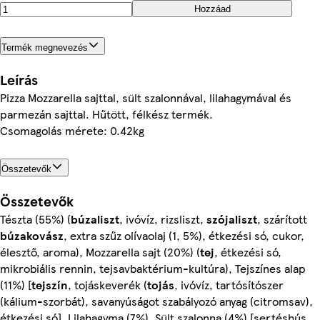
Hozzáad
Termék megnevezés
Leírás
Pizza Mozzarella sajttal, sült szalonnával, lilahagymával és
parmezán sajttal. Hűtött, félkész termék.
Csomagolás mérete: 0.42kg
Összetevők
Összetevők
Tészta (55%) (
búzaliszt
, ivóvíz, rizsliszt,
szójaliszt
, szárított
búzakovász
, extra szűz olívaolaj (1, 5%), étkezési só, cukor,
élesztő, aroma), Mozzarella sajt (20%) (
tej
, étkezési só,
mikrobiális rennin, tejsavbaktérium-kultúra), Tejszínes alap
(11%) [
tejszín
, tojáskeverék (
tojás
, ivóvíz, tartósítószer
(kálium-szorbát), savanyúságot szabályozó anyag (citromsav),
étkezési só], Lilahagyma (7%), Sült szalonna (4%) [sertéshús