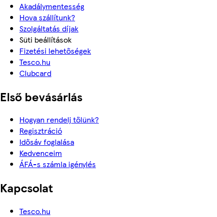
Akadálymentesség
Hova szállítunk?
Szolgáltatás díjak
Süti beállítások
Fizetési lehetőségek
Tesco.hu
Clubcard
Első bevásárlás
Hogyan rendelj tőlünk?
Regisztráció
Idősáv foglalása
Kedvenceim
ÁFÁ-s számla igénylés
Kapcsolat
Tesco.hu