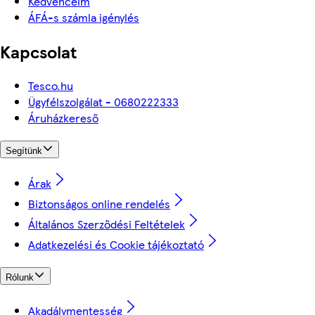
Kedvenceim
ÁFÁ-s számla igénylés
Kapcsolat
Tesco.hu
Ügyfélszolgálat - 0680222333
Áruházkereső
Segítünk
Árak
Biztonságos online rendelés
Általános Szerződési Feltételek
Adatkezelési és Cookie tájékoztató
Rólunk
Akadálymentesség