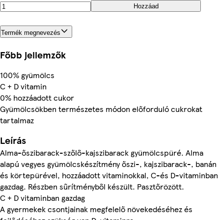
Hozzáad
Termék megnevezés
Főbb jellemzők
100% gyümölcs
C + D vitamin
0% hozzáadott cukor
Gyümölcsökben természetes módon előforduló cukrokat
tartalmaz
Leírás
Alma-őszibarack-szőlő-kajszibarack gyümölcspüré. Alma
alapú vegyes gyümölcskészítmény őszi-, kajszibarack-, banán
és körtepürével, hozzáadott vitaminokkal, C-és D-vitaminban
gazdag. Részben sűrítményből készült. Pasztőrözött.
C + D vitaminban gazdag
A gyermekek csontjainak megfelelő növekedéséhez és