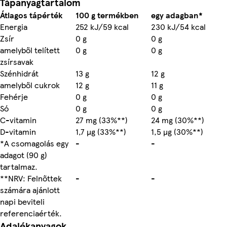
Tápanyagtartalom
Átlagos tápérték
100 g termékben
egy adagban*
Energia
252 kJ/59 kcal
230 kJ/54 kcal
Zsír
0 g
0 g
amelyből telített
0 g
0 g
zsírsavak
Szénhidrát
13 g
12 g
amelyből cukrok
12 g
11 g
Fehérje
0 g
0 g
Só
0 g
0 g
C-vitamin
27 mg (33%**)
24 mg (30%**)
D-vitamin
1,7 µg (33%**)
1,5 µg (30%**)
*A csomagolás egy
-
-
adagot (90 g)
tartalmaz.
**NRV: Felnőttek
-
-
számára ajánlott
napi beviteli
referenciaérték.
Adalékanyagok