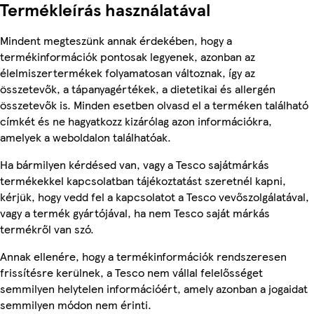
Termékleírás használatával
Mindent megteszünk annak érdekében, hogy a
termékinformációk pontosak legyenek, azonban az
élelmiszertermékek folyamatosan változnak, így az
összetevők, a tápanyagértékek, a dietetikai és allergén
összetevők is. Minden esetben olvasd el a terméken található
címkét és ne hagyatkozz kizárólag azon információkra,
amelyek a weboldalon találhatóak.
Ha bármilyen kérdésed van, vagy a Tesco sajátmárkás
termékekkel kapcsolatban tájékoztatást szeretnél kapni,
kérjük, hogy vedd fel a kapcsolatot a Tesco vevőszolgálatával,
vagy a termék gyártójával, ha nem Tesco saját márkás
termékről van szó.
Annak ellenére, hogy a termékinformációk rendszeresen
frissítésre kerülnek, a Tesco nem vállal felelősséget
semmilyen helytelen információért, amely azonban a jogaidat
semmilyen módon nem érinti.