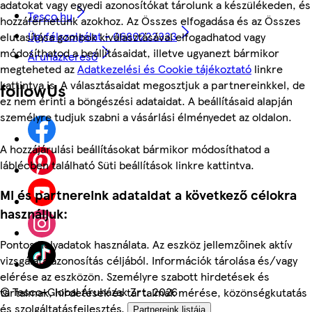
adatokat vagy egyedi azonosítókat tárolunk a készülékeden, és
Tesco.hu
hozzáférhetünk azokhoz. Az Összes elfogadása és az Összes
Ügyfélszolgálat - 0680222333
elutasítása gombok kiválasztásával elfogadhatod vagy
módosíthatod a beállításaidat, illetve ugyanezt bármikor
Áruházkereső
megteheted az
Adatkezelési és Cookie tájékoztató
linkre
kattintva is. A választásaidat megosztjuk a partnereinkkel, de
followUs
ez nem érinti a böngészési adataidat. A beállításaid alapján
személyre tudjuk szabni a vásárlási élményedet az oldalon.
A hozzájárulási beállításokat bármikor módosíthatod a
láblécben található Süti beállítások linkre kattintva.
Mi és partnereink adataidat a következő célokra
használjuk:
Pontos helyadatok használata. Az eszköz jellemzőinek aktív
vizsgálata azonosítás céljából. Információk tárolása és/vagy
elérése az eszközön. Személyre szabott hirdetések és
©
Tesco-Global Áruházak Zrt. 2026
tartalmak, hirdetések és tartalmak mérése, közönségkutatás
és szolgáltatásfejlesztés.
Partnereink listája