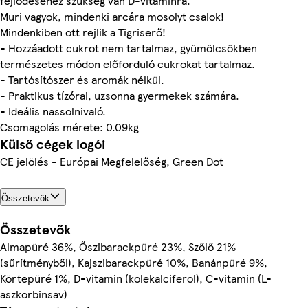
fejlődéséhez szükség van D-vitaminra.
Muri vagyok, mindenki arcára mosolyt csalok!
Mindenkiben ott rejlik a Tigriserő!
- Hozzáadott cukrot nem tartalmaz, gyümölcsökben
természetes módon előforduló cukrokat tartalmaz.
- Tartósítószer és aromák nélkül.
- Praktikus tízórai, uzsonna gyermekek számára.
- Ideális nassolnivaló.
Csomagolás mérete: 0.09kg
Külső cégek logói
CE jelölés - Európai Megfelelőség, Green Dot
Összetevők
Összetevők
Almapüré 36%, Őszibarackpüré 23%, Szőlő 21%
(sűrítményből), Kajszibarackpüré 10%, Banánpüré 9%,
Körtepüré 1%, D-vitamin (kolekalciferol), C-vitamin (L-
aszkorbinsav)