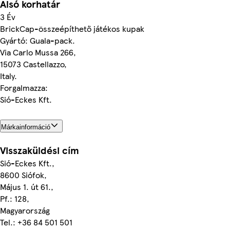
Alsó korhatár
3 Év
BrickCap-összeépíthető játékos kupak
Gyártó: Guala-pack.
Via Carlo Mussa 266,
15073 Castellazzo,
Italy.
Forgalmazza:
Sió-Eckes Kft.
Márkainformáció
Visszaküldési cím
Sió-Eckes Kft.,
8600 Siófok,
Május 1. út 61.,
Pf.: 128,
Magyarország
Tel.: +36 84 501 501