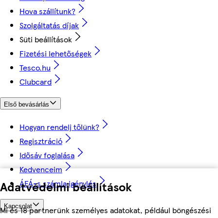
Hova szállítunk?
Szolgáltatás díjak
Süti beállítások
Fizetési lehetőségek
Tesco.hu
Clubcard
Első bevásárlás
Hogyan rendelj tőlünk?
Regisztráció
Idősáv foglalása
Kedvenceim
ÁFÁ-s számla igénylés
Adatvédelmi beállítások
Kapcsolat
Mi és 18 partnerünk személyes adatokat, például böngészési