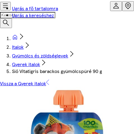
Ugrás a fő tartalomra
Ugrás a kereséshez
Italok
Gyümölcs és zöldséglevek
Gyerek italok
Sió Vitatigris barackos gyümölcspüré 90 g
Vissza a Gyerek italok