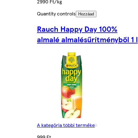
2990 Ft/kg
Quantity controls
Hozzáad
Rauch Happy Day 100%
almalé almalésűrítményből 1 l
A kategória többi terméke
999 Ft