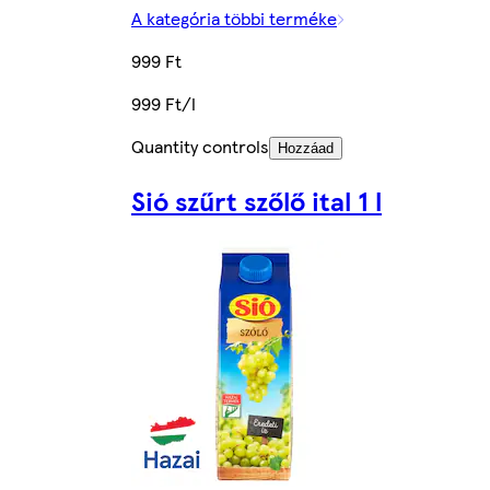
A kategória többi terméke
999 Ft
999 Ft/l
Quantity controls
Hozzáad
Sió szűrt szőlő ital 1 l