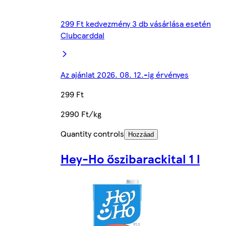
299 Ft kedvezmény 3 db vásárlása esetén
Clubcarddal
Az ajánlat 2026. 08. 12.-ig érvényes
299 Ft
2990 Ft/kg
Quantity controls
Hozzáad
Hey-Ho őszibarackital 1 l