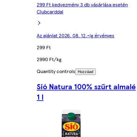
299 Ft kedvezmény 3 db vásárlása esetén
Clubcarddal
Az ajánlat 2026. 08. 12.-ig érvényes
299 Ft
2990 Ft/kg
Quantity controls
Hozzáad
Sió Natura 100% szűrt almalé
1 l