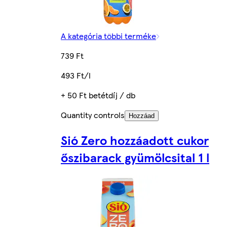
A kategória többi terméke
739 Ft
493 Ft/l
+ 50 Ft betétdíj / db
Quantity controls
Hozzáad
Sió Zero hozzáadott cukor
őszibarack gyümölcsital 1 l