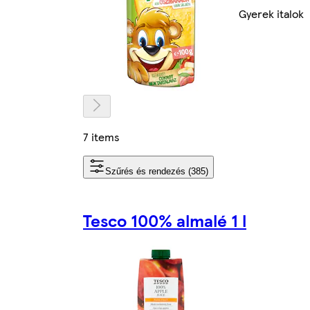
Gyerek italok
7 items
Szűrés és rendezés (385)
Tesco 100% almalé 1 l