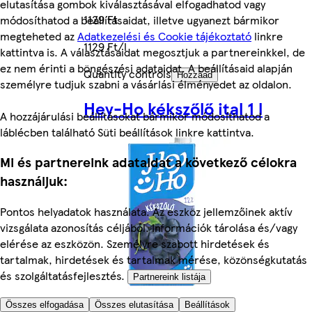
elutasítása gombok kiválasztásával elfogadhatod vagy
1129 Ft
módosíthatod a beállításaidat, illetve ugyanezt bármikor
megteheted az
Adatkezelési és Cookie tájékoztató
linkre
1129 Ft/l
kattintva is. A választásaidat megosztjuk a partnereinkkel, de
ez nem érinti a böngészési adataidat. A beállításaid alapján
Quantity controls
Hozzáad
személyre tudjuk szabni a vásárlási élményedet az oldalon.
Hey-Ho kékszőlő ital 1 l
A hozzájárulási beállításokat bármikor módosíthatod a
láblécben található Süti beállítások linkre kattintva.
Mi és partnereink adataidat a következő célokra
használjuk:
Pontos helyadatok használata. Az eszköz jellemzőinek aktív
vizsgálata azonosítás céljából. Információk tárolása és/vagy
elérése az eszközön. Személyre szabott hirdetések és
tartalmak, hirdetések és tartalmak mérése, közönségkutatás
és szolgáltatásfejlesztés.
Partnereink listája
A kategória többi terméke
Összes elfogadása
Összes elutasítása
Beállítások