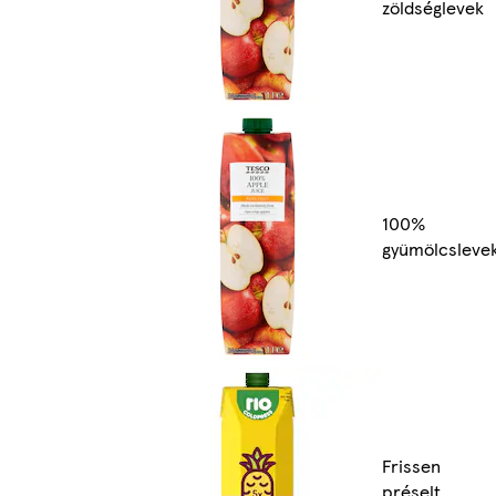
zöldséglevek
100%
gyümölcsleve
Frissen
préselt