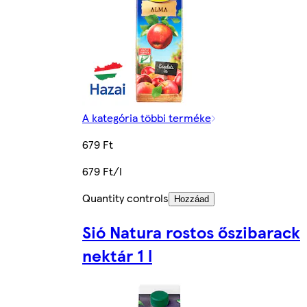
A kategória többi terméke
679 Ft
679 Ft/l
Quantity controls
Hozzáad
Sió Natura rostos őszibarack
nektár 1 l