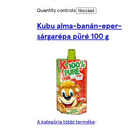
Quantity controls
Hozzáad
Kubu alma-banán-eper-
sárgarépa püré 100 g
A kategória többi terméke