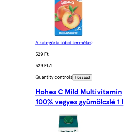
A kategória többi terméke
529 Ft
529 Ft/l
Quantity controls
Hozzáad
Hohes C Mild Multivitamin
100% vegyes gyümölcslé 1 l