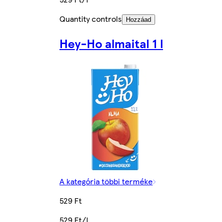
Quantity controls
Hozzáad
Hey-Ho almaital 1 l
A kategória többi terméke
529 Ft
529 Ft/l