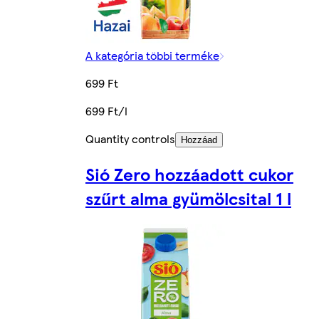
A kategória többi terméke
699 Ft
699 Ft/l
Quantity controls
Hozzáad
Sió Zero hozzáadott cukor
szűrt alma gyümölcsital 1 l