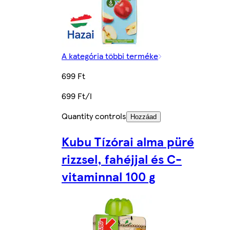
A kategória többi terméke
699 Ft
699 Ft/l
Quantity controls
Hozzáad
Kubu Tízórai alma püré
rizzsel, fahéjjal és C-
vitaminnal 100 g