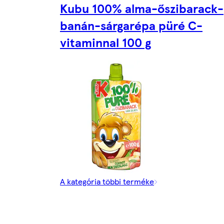
Kubu 100% alma-őszibarack-
banán-sárgarépa püré C-
vitaminnal 100 g
A kategória többi terméke