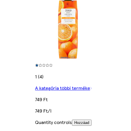
1 (4)
A kategória többi terméke
749 Ft
749 Ft/l
Quantity controls
Hozzáad