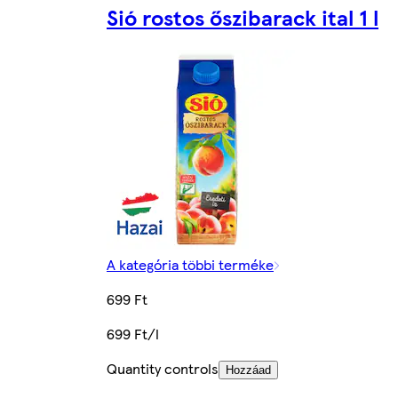
Sió rostos őszibarack ital 1 l
A kategória többi terméke
699 Ft
699 Ft/l
Quantity controls
Hozzáad