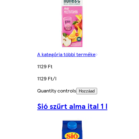
A kategória többi terméke
1129 Ft
1129 Ft/l
Quantity controls
Hozzáad
Sió szűrt alma ital 1 l