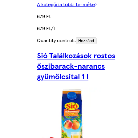
A kategória többi terméke
679 Ft
679 Ft/l
Quantity controls
Hozzáad
Sió Találkozások rostos
őszibarack-narancs
gyümölcsital 1 l