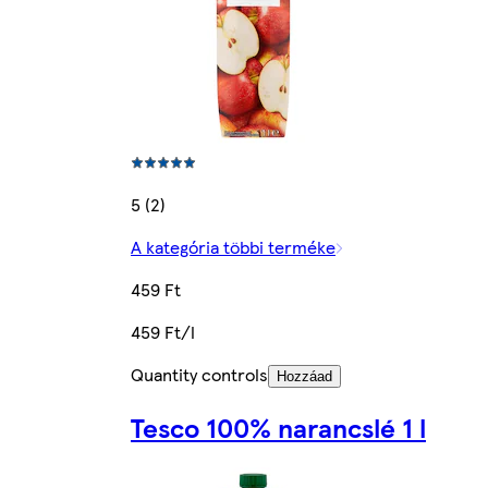
5 (2)
A kategória többi terméke
459 Ft
459 Ft/l
Quantity controls
Hozzáad
Tesco 100% narancslé 1 l