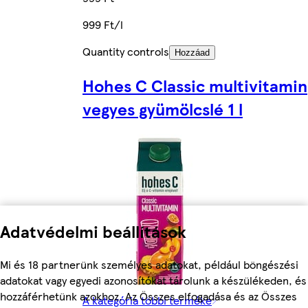
999 Ft/l
Quantity controls
Hozzáad
Hohes C Classic multivitamin
vegyes gyümölcslé 1 l
Adatvédelmi beállítások
Mi és 18 partnerünk személyes adatokat, például böngészési
adatokat vagy egyedi azonosítókat tárolunk a készülékeden, és
hozzáférhetünk azokhoz. Az Összes elfogadása és az Összes
A kategória többi terméke