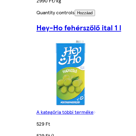
2990 Ft/kg
Quantity controls
Hozzáad
Hey-Ho fehérszőlő ital 1 l
A kategória többi terméke
529 Ft
529 Ft/l