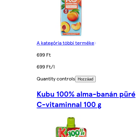
A kategória többi terméke
699 Ft
699 Ft/l
Quantity controls
Hozzáad
Kubu 100% alma-banán püré
C-vitaminnal 100 g