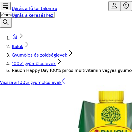
Ugrás a fő tartalomra
Ugrás a kereséshez
Italok
Gyümölcs és zöldséglevek
100% gyümölcslevek
Rauch Happy Day 100% piros multivitamin vegyes gyümölc
Vissza a 100% gyümölcslevek