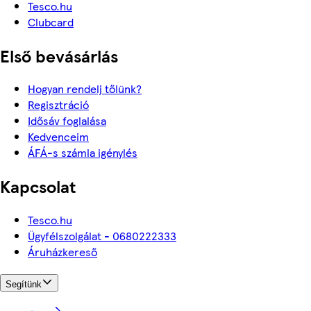
Tesco.hu
Clubcard
Első bevásárlás
Hogyan rendelj tőlünk?
Regisztráció
Idősáv foglalása
Kedvenceim
ÁFÁ-s számla igénylés
Kapcsolat
Tesco.hu
Ügyfélszolgálat - 0680222333
Áruházkereső
Segítünk