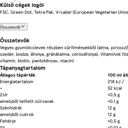
Külső cégek logói
FSC, Green Dot, Tetra Pak, V-Label (European Vegetarian Unio
Összetevők
Összetevők
Vegyes gyümölcslevek részben sűrítményekből (alma, pirosszőlő
szeder, bodza, áfonya, gránátalma, vörösáfonya), Vitaminok (ti
vitamin, biotin, pantoténsav, niacin)
Tápanyagtartalom
Átlagos tápérték
100 ml át
Energiatartalom
218 kJ /
-
52 kcal
Zsír
<0,5 g
amelyből telített zsírsavak
<0,1 g
Szénhidrát
12 g
amelyből cukrok
12 g
Fehérje
<0,5 g
Só
<0,01 g