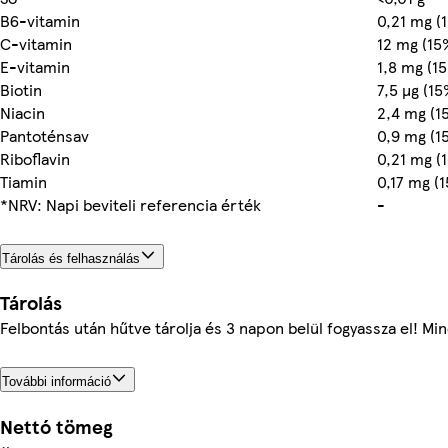
B6-vitamin
0,21 mg (
C-vitamin
12 mg (15
E-vitamin
1,8 mg (1
Biotin
7,5 µg (15
Niacin
2,4 mg (1
Pantoténsav
0,9 mg (1
Riboflavin
0,21 mg (
Tiamin
0,17 mg (
*NRV: Napi beviteli referencia érték
-
Tárolás és felhasználás
Tárolás
Felbontás után hűtve tárolja és 3 napon belül fogyassza el! M
További információ
Nettó tömeg