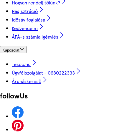
Hogyan rendelj tőlünk?
Regisztráció
Idősáv foglalása
Kedvenceim
ÁFÁ-s számla igénylés
Kapcsolat
Tesco.hu
Ügyfélszolgálat - 0680222333
Áruházkereső
followUs