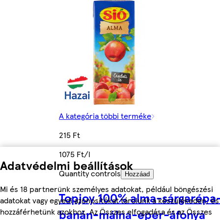
A kategória többi terméke
215 Ft
1075 Ft/l
Adatvédelmi beállítások
Quantity controls
Hozzáad
Mi és 18 partnerünk személyes adatokat, például böngészési
Topjoy 100% alma-sárgarépa
adatokat vagy egyedi azonosítókat tárolunk a készülékeden, és
hozzáférhetünk azokhoz. Az Összes elfogadása és az Összes
banán-málna-eper-áfonya