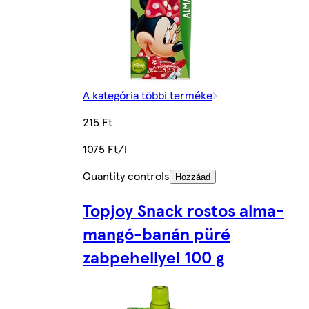
A kategória többi terméke
215 Ft
1075 Ft/l
Quantity controls
Hozzáad
Topjoy Snack rostos alma-
mangó-banán püré
zabpehellyel 100 g