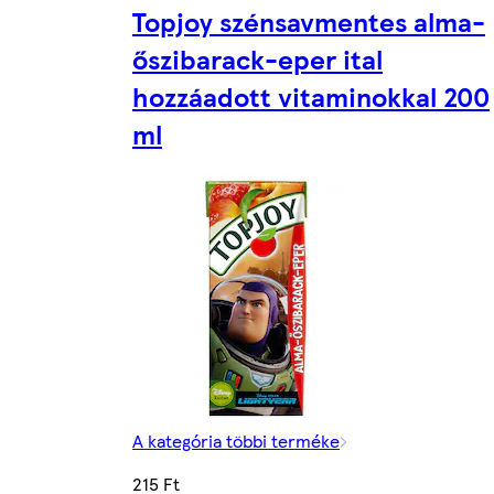
Topjoy szénsavmentes alma-
őszibarack-eper ital
hozzáadott vitaminokkal 200
ml
A kategória többi terméke
215 Ft