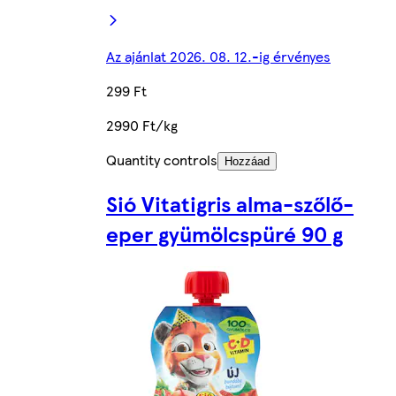
Az ajánlat 2026. 08. 12.-ig érvényes
299 Ft
2990 Ft/kg
Quantity controls
Hozzáad
Sió Vitatigris alma-szőlő-
eper gyümölcspüré 90 g