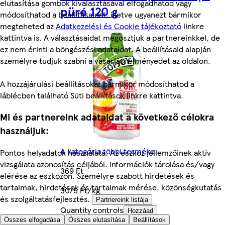
elutasítása gombok kiválasztásával elfogadhatod vagy
püré 120 g
módosíthatod a beállításaidat, illetve ugyanezt bármikor
megteheted az
Adatkezelési és Cookie tájékoztató
linkre
kattintva is. A választásaidat megosztjuk a partnereinkkel, de
ez nem érinti a böngészési adataidat. A beállításaid alapján
személyre tudjuk szabni a vásárlási élményedet az oldalon.
A hozzájárulási beállításokat bármikor módosíthatod a
láblécben található Süti beállítások linkre kattintva.
Mi és partnereink adataidat a következő célokra
használjuk:
A kategória többi terméke
Pontos helyadatok használata. Az eszköz jellemzőinek aktív
vizsgálata azonosítás céljából. Információk tárolása és/vagy
369 Ft
elérése az eszközön. Személyre szabott hirdetések és
tartalmak, hirdetések és tartalmak mérése, közönségkutatás
3075 Ft/kg
és szolgáltatásfejlesztés.
Partnereink listája
Quantity controls
Hozzáad
Összes elfogadása
Összes elutasítása
Beállítások