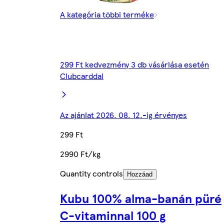
A kategória többi terméke
299 Ft kedvezmény 3 db vásárlása esetén
Clubcarddal
Az ajánlat 2026. 08. 12.-ig érvényes
299 Ft
2990 Ft/kg
Quantity controls
Hozzáad
Kubu 100% alma-banán püré
C-vitaminnal 100 g