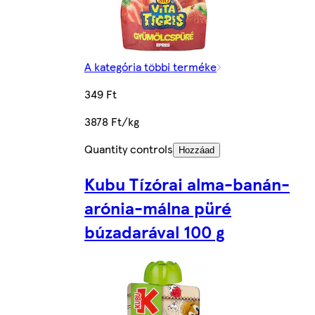
A kategória többi terméke
349 Ft
3878 Ft/kg
Quantity controls
Hozzáad
Kubu Tízórai alma-banán-
arónia-málna püré
búzadarával 100 g