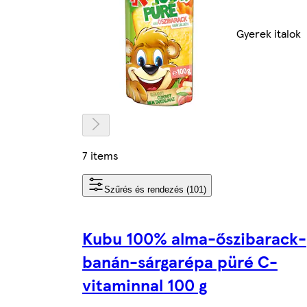
Gyerek italok
7 items
Szűrés és rendezés (101)
Kubu 100% alma-őszibarack-
banán-sárgarépa püré C-
vitaminnal 100 g