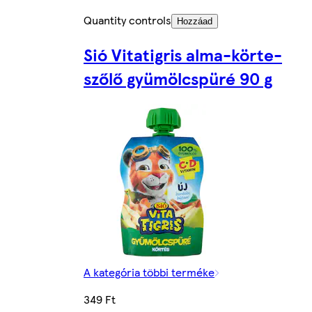
Quantity controls
Hozzáad
Sió Vitatigris alma-körte-
szőlő gyümölcspüré 90 g
A kategória többi terméke
349 Ft