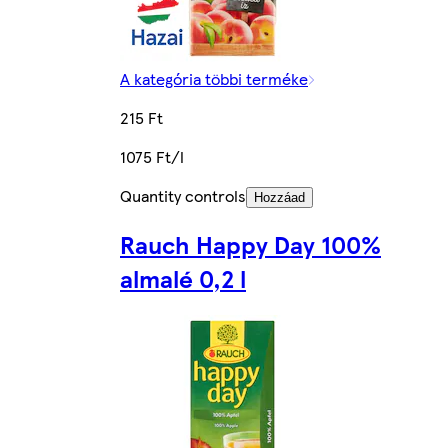
A kategória többi terméke
215 Ft
1075 Ft/l
Quantity controls
Hozzáad
Rauch Happy Day 100%
almalé 0,2 l