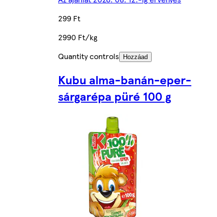
299 Ft
2990 Ft/kg
Quantity controls
Hozzáad
Kubu alma-banán-eper-
sárgarépa püré 100 g