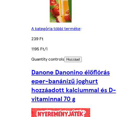
A kategória többi terméke
239 Ft
1195 Ft/l
Quantity controls
Hozzáad
Danone Danonino élőflórás
eper-banánízű joghurt
hozzáadott kalciummal és D-
vitaminnal 70 g