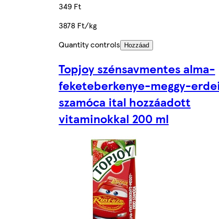
349 Ft
3878 Ft/kg
Quantity controls
Hozzáad
Topjoy szénsavmentes alma-
feketeberkenye-meggy-erde
szamóca ital hozzáadott
vitaminokkal 200 ml