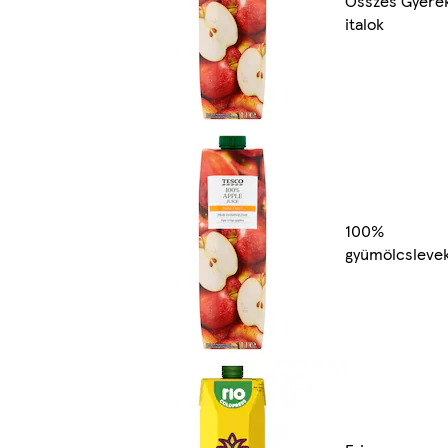
Összes Gyere
italok
100%
gyümölcsleve