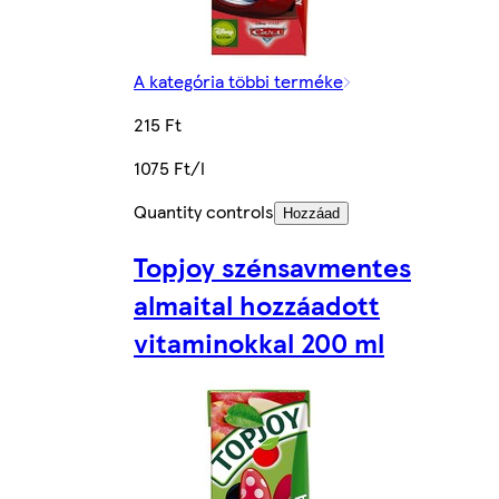
A kategória többi terméke
215 Ft
1075 Ft/l
Quantity controls
Hozzáad
Topjoy szénsavmentes
almaital hozzáadott
vitaminokkal 200 ml