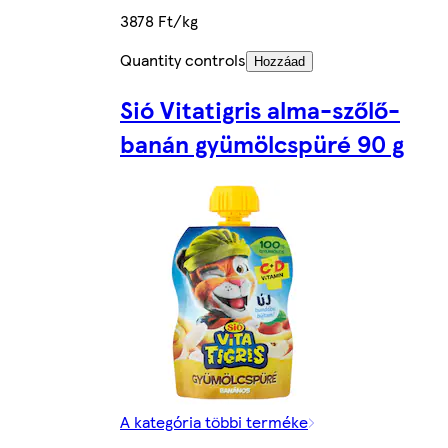
3878 Ft/kg
Quantity controls
Hozzáad
Sió Vitatigris alma-szőlő-
banán gyümölcspüré 90 g
A kategória többi terméke