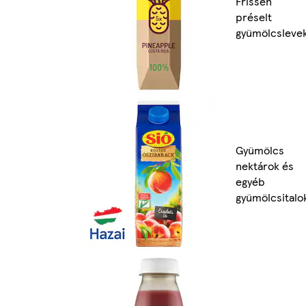
Frissen
préselt
gyümölcsleve
Gyümölcs
nektárok és
egyéb
gyümölcsitalo