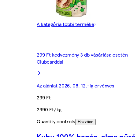
A kategória többi terméke
299 Ft kedvezmény 3 db vásárlása esetén
Clubcarddal
Az ajánlat 2026. 08. 12.-ig érvényes
299 Ft
2990 Ft/kg
Quantity controls
Hozzáad
Kubu 100% banán-alma püré