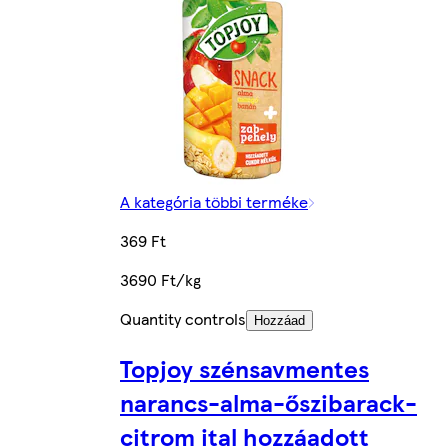
A kategória többi terméke
369 Ft
3690 Ft/kg
Quantity controls
Hozzáad
Topjoy szénsavmentes
narancs-alma-őszibarack-
citrom ital hozzáadott