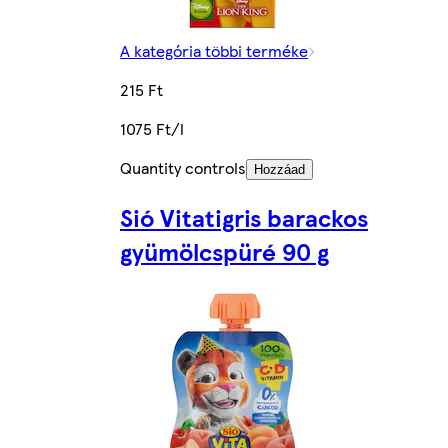
A kategória többi terméke
215 Ft
1075 Ft/l
Quantity controls
Hozzáad
Sió Vitatigris barackos
gyümölcspüré 90 g