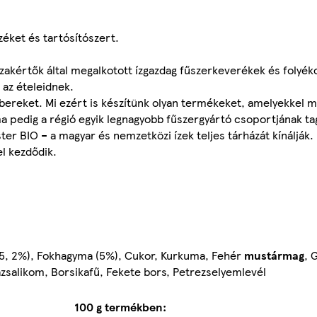
éket és tartósítószert.
zakértők által megalkotott ízgazdag fűszerkeverékek és folyé
 az ételeidnek.
mbereket. Mi ezért is készítünk olyan termékeket, amelyekkel 
ma pedig a régió egyik legnagyobb fűszergyártó csoportjának ta
ter BIO – a magyar és nemzetközi ízek teljes tárházát kínálják. 
l kezdődik.
(5, 2%), Fokhagyma (5%), Cukor, Kurkuma, Fehér
mustármag
, 
zsalikom, Borsikafű, Fekete bors, Petrezselyemlevél
100 g termékben: