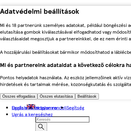
Adatvédelmi beállítások
Mi és 18 partnerünk személyes adatokat, például böngészési a
elutasítása gombok kiválasztásával elfogadhatod vagy módosíth
választásaidat megosztjuk a partnereinkkel, de ez nem érinti a
A hozzájárulási beállításokat bármikor módosíthatod a láblécben 
Mi és partnereink adataidat a következő célokra ha
Pontos helyadatok használata. Az eszköz jellemzőinek aktív viz
hirdetések és tartalmak mérése, közönségkutatás és szolgálta
Összes elfogadása
Összes elutasítása
Beállítások
Ugrás a fő tartalomra
English
Hogyan rendelj
Segítség
Ugrás a kereséshez