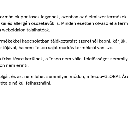
ormációk pontosak legyenek, azonban az élelmiszertermékek
tikai és allergén összetevők is. Minden esetben olvasd el a ter
a weboldalon találhatóak.
mékekkel kapcsolatban tájékoztatást szeretnél kapni, kérjük, 
ártójával, ha nem Tesco saját márkás termékről van szó.
frissítésre kerülnek, a Tesco nem vállal felelősséget semmily
on nem érinti.
szolgál, és azt nem lehet semmilyen módon, a Tesco-GLOBAL Ár
étele nélkül felhasználni.