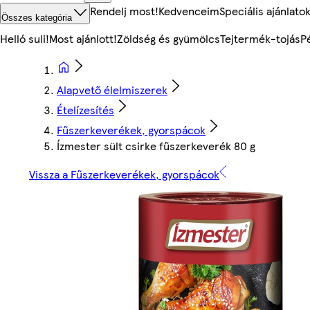
Rendelj most!
Kedvenceim
Speciális ajánlato
Összes kategória
Helló suli!
Most ajánlott!
Zöldség és gyümölcs
Tejtermék-tojás
P
Alapvető élelmiszerek
Ételízesítés
Fűszerkeverékek, gyorspácok
Ízmester sült csirke fűszerkeverék 80 g
Vissza a Fűszerkeverékek, gyorspácok