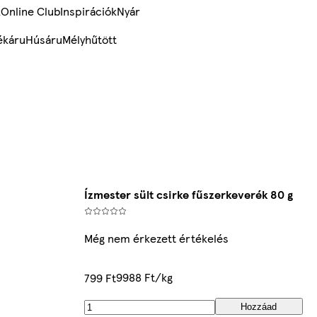
k
Online Club
Inspirációk
Nyár
ékáru
Húsáru
Mélyhűtött
Ízmester sült csirke fűszerkeverék 80 g
Még nem érkezett értékelés
9988 Ft/kg
799 Ft
Hozzáad