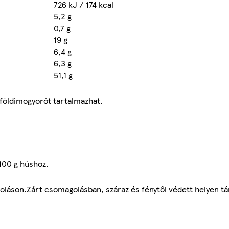
726 kJ / 174 kcal
5,2 g
0,7 g
19 g
6,4 g
6,3 g
51,1 g
s földimogyorót tartalmazhat.
 100 g húshoz.
oláson.Zárt csomagolásban, száraz és fénytől védett helyen tá