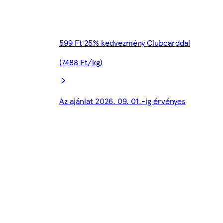
599 Ft 25% kedvezmény Clubcarddal
(7488 Ft/kg)
Az ajánlat 2026. 09. 01.-ig érvényes