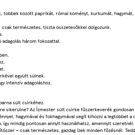
eket, többek között paprikát, római köményt, kurkumát, hagymát
: csak természetes, tiszta összetevőkkel dolgozunk.
s.
ó adagolás három fokozattal.
zben.
ez.
at.
rkével együtt sülnek.
agy intenzív adagoláshoz.
barna sült csirkéhez.
re sikerülne? Az Ízmester sült csirke fűszerkeverék gondosan 
nnyel, hagymával és fokhagymával segít kihozni a legtöbbet a 
 így mindig pontosan annyit használhatsz, amennyit szeretnél.
tószer – csak természetes, gazdag ízek minden főzésnél. Tedd 