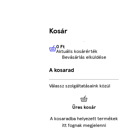
Kosár
0 Ft
Aktuális kosárérték
0 Ft
Aktuális kosárérték
Bevásárlás elküldése
A kosarad
Válassz szolgáltatásaink közül
Üres kosár
A kosaradba helyezett termékek
itt fognak megjelenni