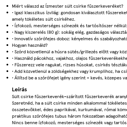
Miért válaszd az Ízmester sült csirke fűszerkeveréket?
• Igazi klasszikus ízvilág: gondosan kiválasztott fűszer
amely tökéletes sült csirkéhez.
• Ízfokozó, mesterséges színezék és tartósítószer nélkül
• Nagy kiszerelés (80 g): sokáig elég, gazdaságos választá
• Innovatív szórófejes doboz: kényelmes és szabályozhat
Hogyan használd?
• Szórd közvetlenül a húsra sütés/grillezés előtt vagy kö
• Használd pácokhoz, vajakhoz, olajos fűszerkeverékekh
• Fűszerezz vele ragukat, rizses húsokat, csirkés tészták
• Add közvetlenül a zöldségekhez vagy krumplihoz, ha csi
• Állítsd be a szórófejet igény szerint – kevés, közepes v
Leírás
Sült csirke fűszerkeverék-szárított fűszerkeverék arany
Szeretnéd, ha a sült csirke minden alkalommal tökéletes
összetevőkkel, édes paprikával, kurkumával, római kömé
praktikus szórófejes tubus három fokozatban adagolható,
Nincs benne ízfokozó, mesterséges színezék vagy tartósí