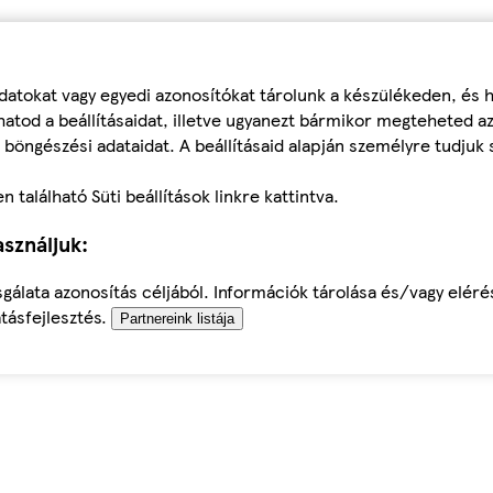
datokat vagy egyedi azonosítókat tárolunk a készülékeden, és
atod a beállításaidat, illetve ugyanezt bármikor megteheted a
 böngészési adataidat. A beállításaid alapján személyre tudjuk 
található Süti beállítások linkre kattintva.
sználjuk:
sgálata azonosítás céljából. Információk tárolása és/vagy elér
tásfejlesztés.
Partnereink listája