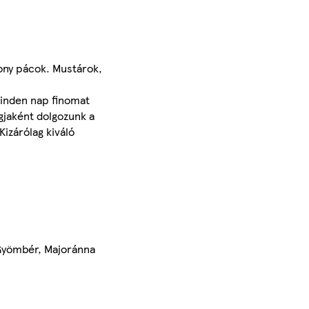
kony pácok. Mustárok,
minden nap finomat
gjaként dolgozunk a
Kizárólag kiváló
Gyömbér, Majoránna