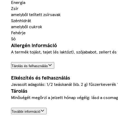
Energia
Zsír
amelyből telített zsírsavak
Szénhidrát
amelyből cukrok
Fehérje
Só
Allergén információ
A termék tojást, tejet (és laktózt), szójababot, zellert é
Tárolás és felhasználás
Elkészítés és felhasználás
Javasolt adagolás: 1/2 teáskanál (kb. 2 g) fűszerkeverék
Tárolás
Minőségét megőrzi a jelzett hónap végéig: lásd a csomag
További információ