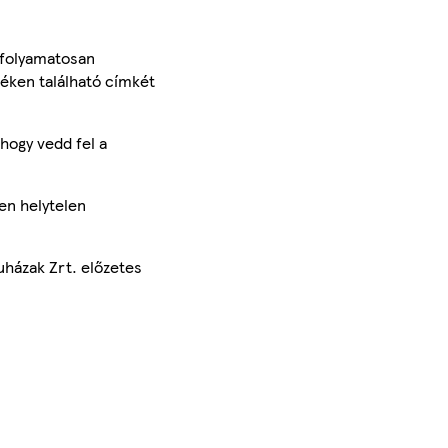
 folyamatosan
méken található címkét
hogy vedd fel a
en helytelen
uházak Zrt. előzetes