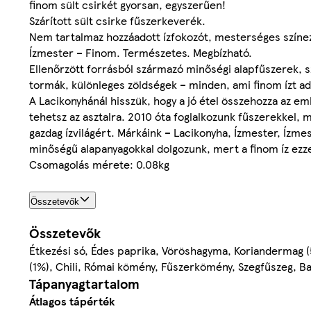
finom sült csirkét gyorsan, egyszerűen!
Szárított sült csirke fűszerkeverék.
Nem tartalmaz hozzáadott ízfokozót, mesterséges színez
Ízmester – Finom. Természetes. Megbízható.
Ellenőrzött forrásból származó minőségi alapfűszerek, s
tormák, különleges zöldségek – minden, ami finom ízt ad
A Lacikonyhánál hisszük, hogy a jó étel összehozza az e
tehetsz az asztalra. 2010 óta foglalkozunk fűszerekkel, 
gazdag ízvilágért. Márkáink – Lacikonyha, Ízmester, Ízmes
minőségű alapanyagokkal dolgozunk, mert a finom íz ezze
Csomagolás mérete: 0.08kg
Összetevők
Összetevők
Étkezési só, Édes paprika, Vöröshagyma, Koriandermag 
(1%), Chili, Római kömény, Fűszerkömény, Szegfűszeg, Ba
Tápanyagtartalom
Átlagos tápérték