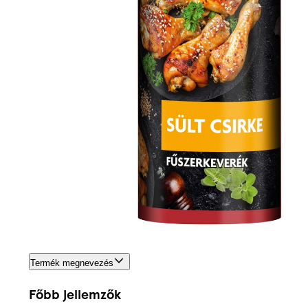
Termék megnevezés
Főbb jellemzők