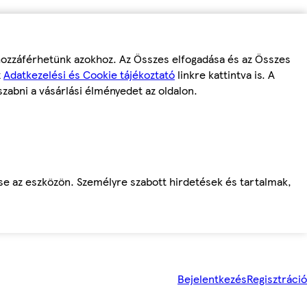
 hozzáférhetünk azokhoz. Az Összes elfogadása és az Összes
z
Adatkezelési és Cookie tájékoztató
linkre kattintva is. A
szabni a vásárlási élményedet az oldalon.
ése az eszközön. Személyre szabott hirdetések és tartalmak,
Bejelentkezés
Regisztráció