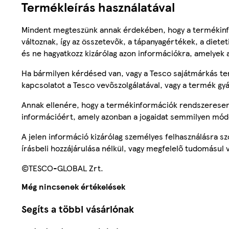
Termékleírás használatával
Mindent megteszünk annak érdekében, hogy a termékinf
változnak, így az összetevők, a tápanyagértékek, a diete
és ne hagyatkozz kizárólag azon információkra, amelyek 
Ha bármilyen kérdésed van, vagy a Tesco sajátmárkás ter
kapcsolatot a Tesco vevőszolgálatával, vagy a termék gy
Annak ellenére, hogy a termékinformációk rendszeresen 
információért, amely azonban a jogaidat semmilyen mód
A jelen információ kizárólag személyes felhasználásra 
írásbeli hozzájárulása nélkül, vagy megfelelő tudomásul v
©TESCO-GLOBAL Zrt.
Még nincsenek értékelések
Segíts a többi vásárlónak