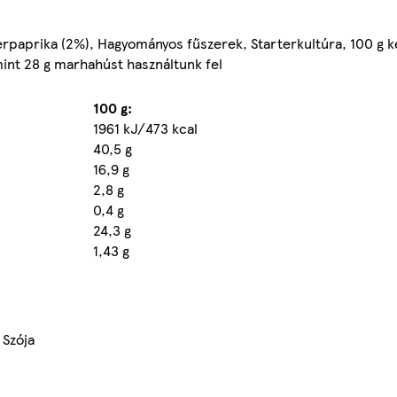
erpaprika (2%), Hagyományos fűszerek, Starterkultúra, 100 g 
mint 28 g marhahúst használtunk fel
100 g:
1961 kJ/473 kcal
40,5 g
16,9 g
2,8 g
0,4 g
24,3 g
1,43 g
 Szója