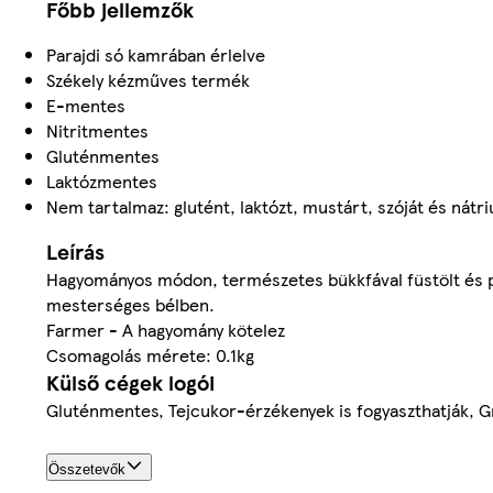
Főbb jellemzők
Parajdi só kamrában érlelve
Székely kézműves termék
E-mentes
Nitritmentes
Gluténmentes
Laktózmentes
Nem tartalmaz: glutént, laktózt, mustárt, szóját és nátri
Leírás
Hagyományos módon, természetes bükkfával füstölt és p
mesterséges bélben.
Farmer - A hagyomány kötelez
Csomagolás mérete: 0.1kg
Külső cégek logói
Gluténmentes, Tejcukor-érzékenyek is fogyaszthatják, 
Összetevők