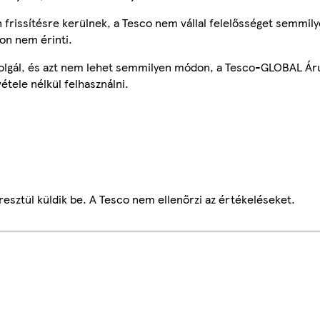
frissítésre kerülnek, a Tesco nem vállal felelősséget semmily
on nem érinti.
szolgál, és azt nem lehet semmilyen módon, a Tesco-GLOBAL Ár
étele nélkül felhasználni.
esztül küldik be. A Tesco nem ellenőrzi az értékeléseket.