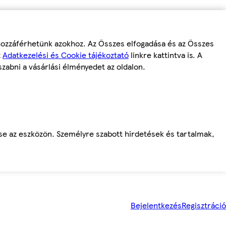
 hozzáférhetünk azokhoz. Az Összes elfogadása és az Összes
z
Adatkezelési és Cookie tájékoztató
linkre kattintva is. A
szabni a vásárlási élményedet az oldalon.
ése az eszközön. Személyre szabott hirdetések és tartalmak,
Bejelentkezés
Regisztráció