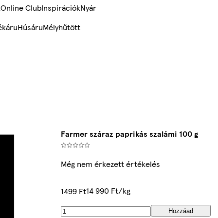
k
Online Club
Inspirációk
Nyár
ékáru
Húsáru
Mélyhűtött
Farmer száraz paprikás szalámi 100 g
Még nem érkezett értékelés
14 990 Ft/kg
1499 Ft
Hozzáad