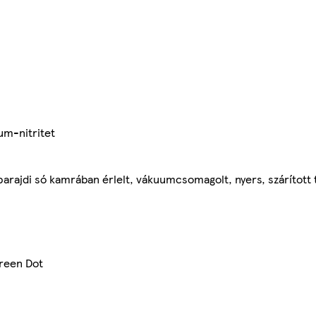
um-nitritet
arajdi só kamrában érlelt, vákuumcsomagolt, nyers, szárítot
Green Dot