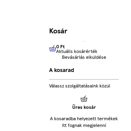
Kosár
0 Ft
Aktuális kosárérték
0 Ft
Aktuális kosárérték
Bevásárlás elküldése
A kosarad
Válassz szolgáltatásaink közül
Üres kosár
A kosaradba helyezett termékek
itt fognak megjelenni