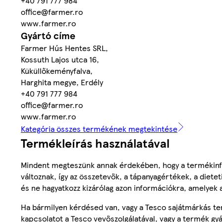
+40 791 777 984
office@farmer.ro
www.farmer.ro
Gyártó címe
Farmer Hús Hentes SRL,
Kossuth Lajos utca 16,
Küküllőkeményfalva,
Harghita megye, Erdély
+40 791 777 984
office@farmer.ro
www.farmer.ro
Kategória összes termékének megtekintése
Termékleírás használatával
Mindent megteszünk annak érdekében, hogy a termékinf
változnak, így az összetevők, a tápanyagértékek, a diete
és ne hagyatkozz kizárólag azon információkra, amelyek 
Ha bármilyen kérdésed van, vagy a Tesco sajátmárkás ter
kapcsolatot a Tesco vevőszolgálatával, vagy a termék gy