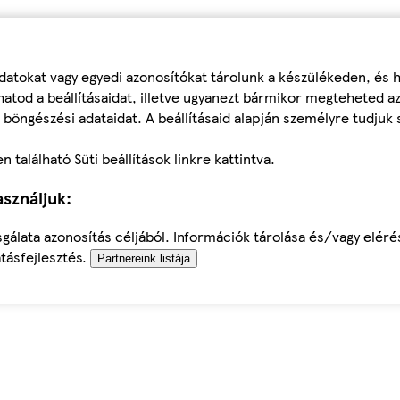
datokat vagy egyedi azonosítókat tárolunk a készülékeden, és
atod a beállításaidat, illetve ugyanezt bármikor megteheted a
 böngészési adataidat. A beállításaid alapján személyre tudjuk 
található Süti beállítások linkre kattintva.
sználjuk:
sgálata azonosítás céljából. Információk tárolása és/vagy elér
tásfejlesztés.
Partnereink listája