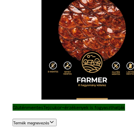
Gluténmentes
Tejcukor-érzékenyek is fogyaszthatják
Termék megnevezés