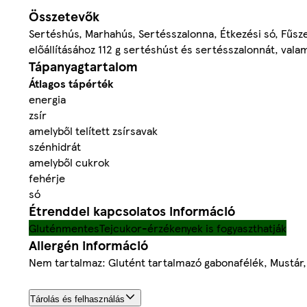
Összetevők
Sertéshús, Marhahús, Sertésszalonna, Étkezési só, Fűsz
előállításához 112 g sertéshúst és sertésszalonnát, vala
Tápanyagtartalom
Átlagos tápérték
energia
zsír
amelyből telített zsírsavak
szénhidrát
amelyből cukrok
fehérje
só
Étrenddel kapcsolatos információ
Gluténmentes
Tejcukor-érzékenyek is fogyaszthatják
Allergén információ
Nem tartalmaz: Glutént tartalmazó gabonafélék, Mustár,
Tárolás és felhasználás