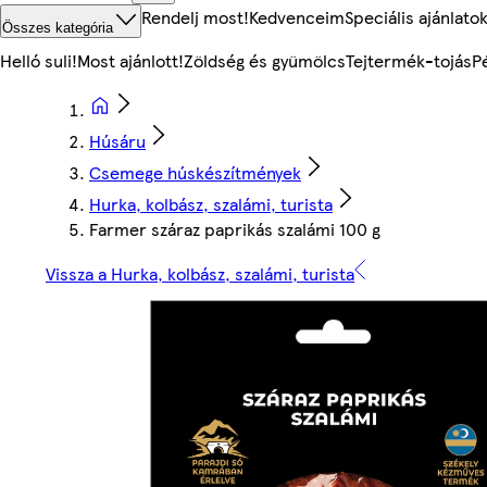
Rendelj most!
Kedvenceim
Speciális ajánlato
Összes kategória
Helló suli!
Most ajánlott!
Zöldség és gyümölcs
Tejtermék-tojás
P
Húsáru
Csemege húskészítmények
Hurka, kolbász, szalámi, turista
Farmer száraz paprikás szalámi 100 g
Vissza a Hurka, kolbász, szalámi, turista