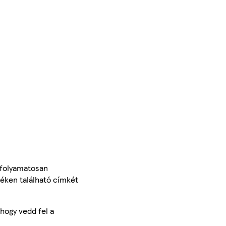
 folyamatosan
méken található címkét
hogy vedd fel a