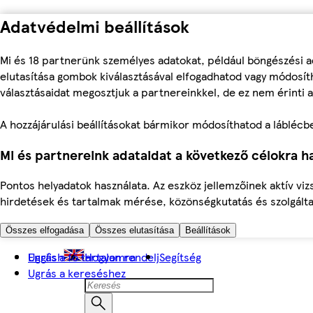
Adatvédelmi beállítások
Mi és 18 partnerünk személyes adatokat, például böngészési a
elutasítása gombok kiválasztásával elfogadhatod vagy módosíth
választásaidat megosztjuk a partnereinkkel, de ez nem érinti a
A hozzájárulási beállításokat bármikor módosíthatod a láblécben 
Mi és partnereink adataidat a következő célokra ha
Pontos helyadatok használata. Az eszköz jellemzőinek aktív viz
hirdetések és tartalmak mérése, közönségkutatás és szolgálta
Összes elfogadása
Összes elutasítása
Beállítások
Ugrás a fő tartalomra
English
Hogyan rendelj
Segítség
Ugrás a kereséshez