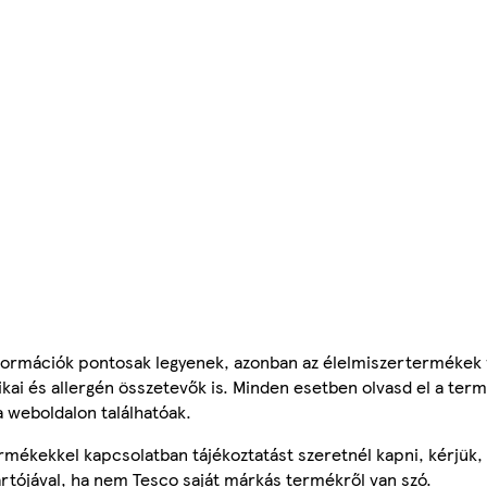
ormációk pontosak legyenek, azonban az élelmiszertermékek
tikai és allergén összetevők is. Minden esetben olvasd el a ter
a weboldalon találhatóak.
mékekkel kapcsolatban tájékoztatást szeretnél kapni, kérjük, 
ártójával, ha nem Tesco saját márkás termékről van szó.