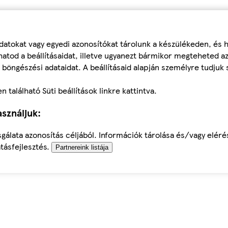
datokat vagy egyedi azonosítókat tárolunk a készülékeden, és
atod a beállításaidat, illetve ugyanezt bármikor megteheted a
 böngészési adataidat. A beállításaid alapján személyre tudjuk 
található Süti beállítások linkre kattintva.
sználjuk:
sgálata azonosítás céljából. Információk tárolása és/vagy elér
tásfejlesztés.
Partnereink listája