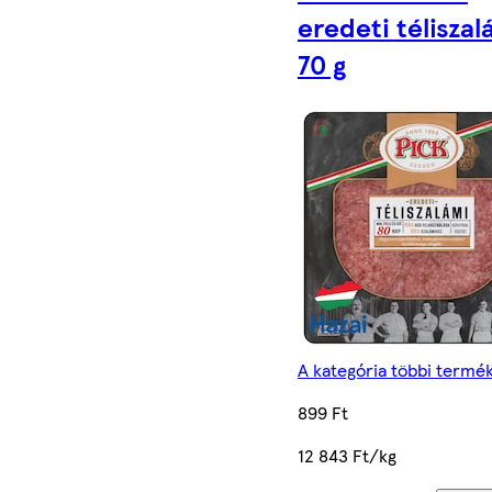
eredeti téliszal
70 g
A kategória többi termé
899 Ft
12 843 Ft/kg