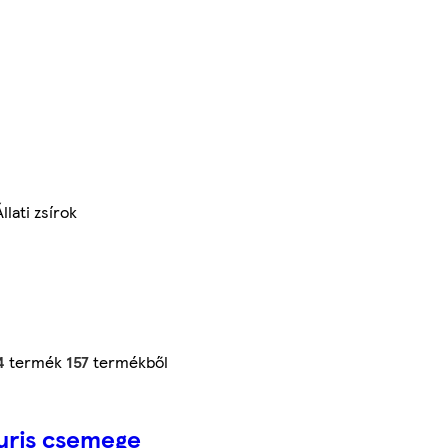
Állati zsírok
4
termék
157
termékből
uris csemege