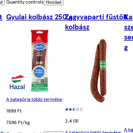
Quantity controls
ad
Hozzáad
t
Gyulai kolbász 250 g
Zagyvaparti füstölt
Ka
kolbász
sz
se
g
A kategória többi terméke
1899 Ft
2.4 (9)
7596 Ft/kg
A ka
ke
A kategória többi terméke