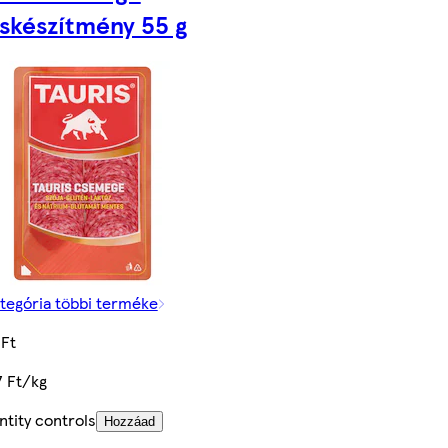
skészítmény 55 g
tegória többi terméke
 Ft
7 Ft/kg
tity controls
Hozzáad