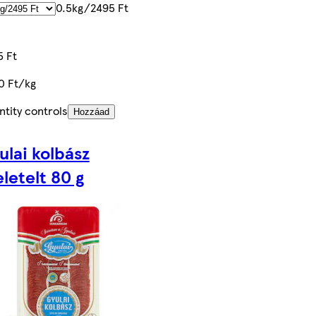
0.5kg/2495 Ft
5 Ft
0 Ft/kg
tity controls
Hozzáad
ulai kolbász
eletelt 80 g