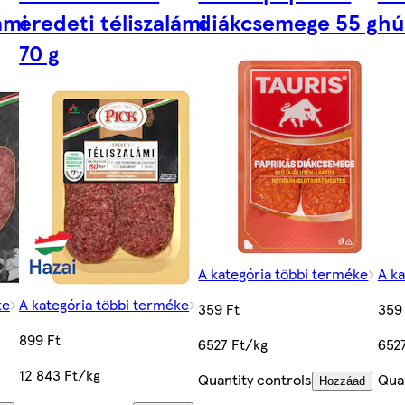
ámi
eredeti téliszalámi
diákcsemege 55 g
hú
70 g
A kategória többi terméke
A ka
ke
A kategória többi terméke
359 Ft
359
899 Ft
6527 Ft/kg
652
12 843 Ft/kg
Quantity controls
Quan
Hozzáad