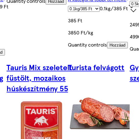
Quantity controls
Hozzáad
9 Ft
0.1kg/385 Ft
385 Ft
249
3850 Ft/kg
499
Quantity controls
Hozzáad
Quan
ad
Tauris Mix szeletelt
Turista felvágott
Gy
g
füstölt, mozaikos
sz
húskészítmény 55 g