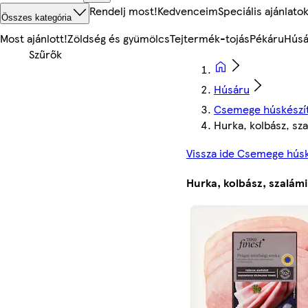
Rendelj most!
Kedvenceim
Speciális ajánlato
Összes kategória
Most ajánlott!
Zöldség és gyümölcs
Tejtermék-tojás
Pékáru
Húsá
Húsáru
Csemege húskészí
Hurka, kolbász, sza
Vissza ide Csemege hús
Hurka, kolbász, szalámi