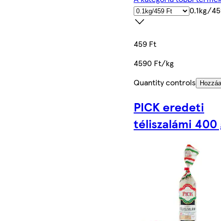
0.1kg/45
459 Ft
4590 Ft/kg
Quantity controls
Hozzá
PICK eredeti
téliszalámi 400 