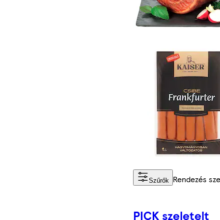
Rendezés sz
Szűrők
PICK szeletelt