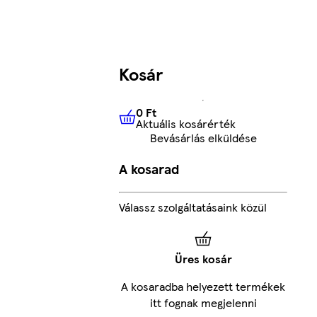
Kosár
0 Ft
Aktuális kosárérték
0 Ft
Aktuális kosárérték
Bevásárlás elküldése
A kosarad
Válassz szolgáltatásaink közül
Üres kosár
A kosaradba helyezett termékek
itt fognak megjelenni