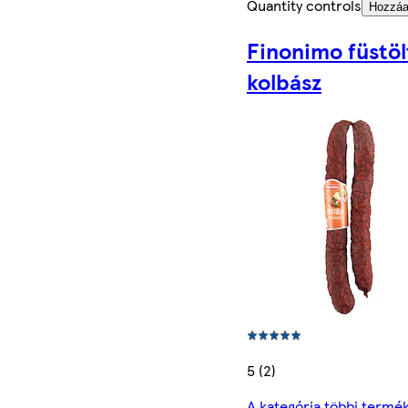
Quantity controls
Hozzá
Finonimo füstöl
kolbász
5 (2)
A kategória többi termé