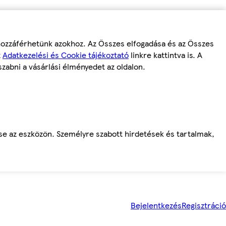
 hozzáférhetünk azokhoz. Az Összes elfogadása és az Összes
z
Adatkezelési és Cookie tájékoztató
linkre kattintva is. A
szabni a vásárlási élményedet az oldalon.
ése az eszközön. Személyre szabott hirdetések és tartalmak,
Bejelentkezés
Regisztráció