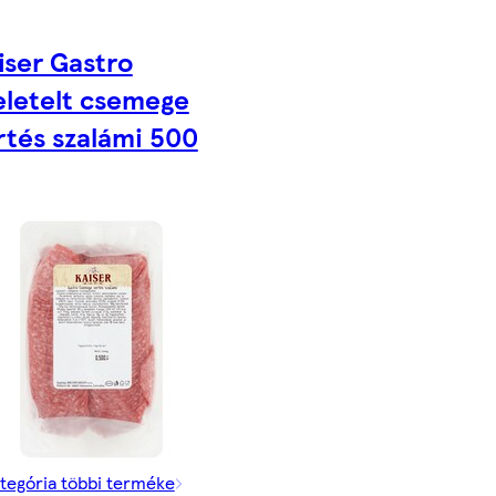
iser Gastro
eletelt csemege
rtés szalámi 500
tegória többi terméke