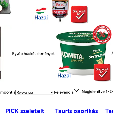
Egyéb húskészítmények
Megjelenítve
1-2
empontja
Relevancia
PICK szeletelt
Tauris paprikás
Ta