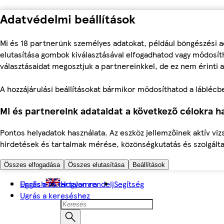
Adatvédelmi beállítások
Mi és 18 partnerünk személyes adatokat, például böngészési a
elutasítása gombok kiválasztásával elfogadhatod vagy módosíth
választásaidat megosztjuk a partnereinkkel, de ez nem érinti a
A hozzájárulási beállításokat bármikor módosíthatod a láblécben 
Mi és partnereink adataidat a következő célokra ha
Pontos helyadatok használata. Az eszköz jellemzőinek aktív viz
hirdetések és tartalmak mérése, közönségkutatás és szolgálta
Összes elfogadása
Összes elutasítása
Beállítások
Ugrás a fő tartalomra
English
Hogyan rendelj
Segítség
Ugrás a kereséshez