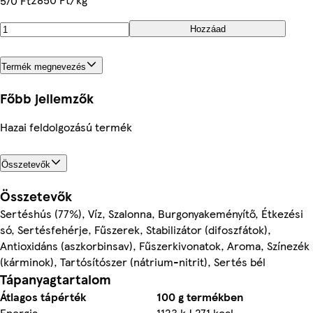
570 Ft
Hozzáad
Termék megnevezés
Főbb jellemzők
Hazai feldolgozású termék
Összetevők
Összetevők
Sertéshús (77%), Víz, Szalonna, Burgonyakeményítő, Étkezési
só, Sertésfehérje, Fűszerek, Stabilizátor (difoszfátok),
Antioxidáns (aszkorbinsav), Fűszerkivonatok, Aroma, Színezék
(kárminok), Tartósítószer (nátrium-nitrit), Sertés bél
Tápanyagtartalom
Átlagos tápérték
100 g termékben
Energia
1123 kJ 271 kcal