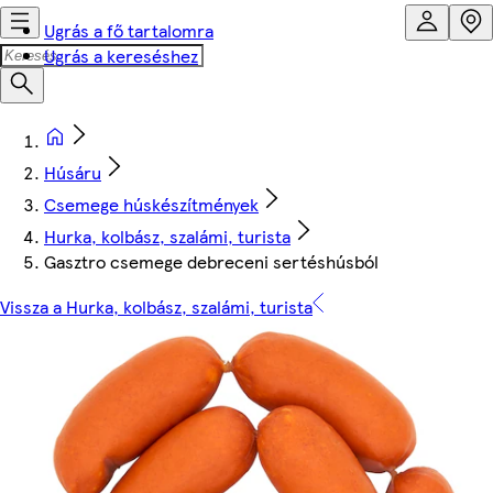
Ugrás a fő tartalomra
Ugrás a kereséshez
Húsáru
Csemege húskészítmények
Hurka, kolbász, szalámi, turista
Gasztro csemege debreceni sertéshúsból
Vissza a Hurka, kolbász, szalámi, turista