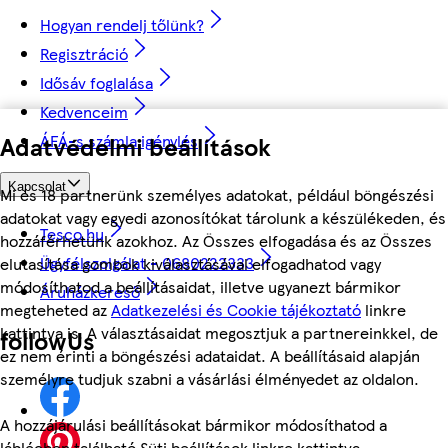
Hogyan rendelj tőlünk?
Regisztráció
Idősáv foglalása
Kedvenceim
ÁFÁ-s számla igénylés
Adatvédelmi beállítások
Kapcsolat
Mi és 18 partnerünk személyes adatokat, például böngészési
adatokat vagy egyedi azonosítókat tárolunk a készülékeden, és
Tesco.hu
hozzáférhetünk azokhoz. Az Összes elfogadása és az Összes
Ügyfélszolgálat - 0680222333
elutasítása gombok kiválasztásával elfogadhatod vagy
módosíthatod a beállításaidat, illetve ugyanezt bármikor
Áruházkereső
megteheted az
Adatkezelési és Cookie tájékoztató
linkre
kattintva is. A választásaidat megosztjuk a partnereinkkel, de
followUs
ez nem érinti a böngészési adataidat. A beállításaid alapján
személyre tudjuk szabni a vásárlási élményedet az oldalon.
A hozzájárulási beállításokat bármikor módosíthatod a
láblécben található Süti beállítások linkre kattintva.