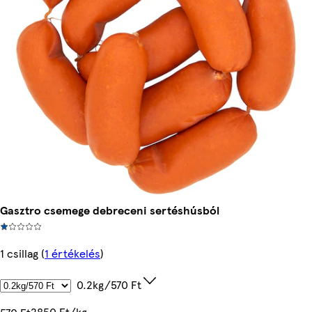
Gasztro csemege debreceni sertéshúsból
1 csillag
(
1 értékelés
)
0.2kg/570 Ft
2850 Ft/kg