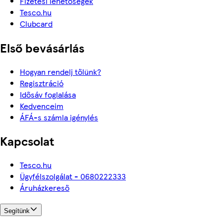
Fizetési lehetőségek
Tesco.hu
Clubcard
Első bevásárlás
Hogyan rendelj tőlünk?
Regisztráció
Idősáv foglalása
Kedvenceim
ÁFÁ-s számla igénylés
Kapcsolat
Tesco.hu
Ügyfélszolgálat - 0680222333
Áruházkereső
Segítünk