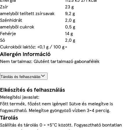
Zsír
23 g
amelyből telített zsírsavak
9,2 g
Szénhidrát
2,0 g
amelyből cukrok
0,5 g
Fehérje
14 g
Só
2,0 g
Cukrokból laktóz: <0,1 g / 100 g
-
Allergén információ
Nem tartalmaz: Glutént tartalmazó gabonafélék
Tárolás és felhasználás
Elkészítés és felhasználás
Melegítési javaslat:
Főtt termék, főzést nem igényel! Sütve és melegítve is
fogyasztható. Melegítse gyöngyöző vízben 3-4 percig.
Tárolás
Szállítás és tárolás 0 - +5°C között. Fogyasztható bontatlan