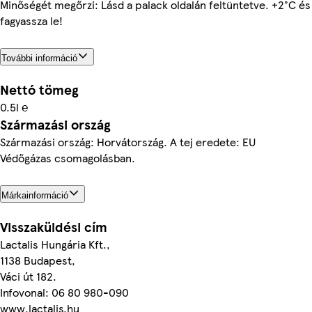
Minőségét megőrzi: Lásd a palack oldalán feltüntetve. +2°C é
fagyassza le!
További információ
Nettó tömeg
0.5l ℮
Származási ország
Származási ország: Horvátország. A tej eredete: EU
Védőgázas csomagolásban.
Márkainformáció
Visszaküldési cím
Lactalis Hungária Kft.,
1138 Budapest,
Váci út 182.
Infovonal: 06 80 980-090
www.lactalis.hu