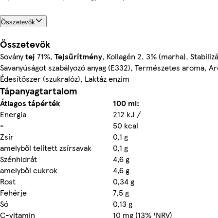
Összetevők
Összetevők
Sovány
tej
71%,
Tejsűrítmény
, Kollagén 2, 3% (marha), Stabiliz
Savanyúságot szabályozó anyag (E332), Természetes aroma, Ar
Édesítőszer (szukralóz), Laktáz enzim
Tápanyagtartalom
Átlagos tápérték
100 ml:
Energia
212 kJ /
-
50 kcal
Zsír
0,1 g
amelyből telített zsírsavak
0,1 g
Szénhidrát
4,6 g
amelyből cukrok
4,6 g
Rost
0,34 g
Fehérje
7,5 g
Só
0,13 g
C-vitamin
10 mg (13% ¹NRV)