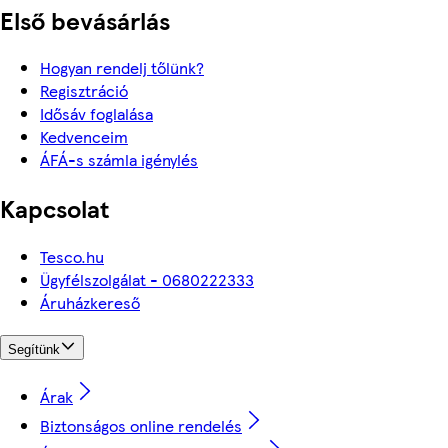
Első bevásárlás
Hogyan rendelj tőlünk?
Regisztráció
Idősáv foglalása
Kedvenceim
ÁFÁ-s számla igénylés
Kapcsolat
Tesco.hu
Ügyfélszolgálat - 0680222333
Áruházkereső
Segítünk
Árak
Biztonságos online rendelés