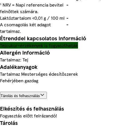
¹ NRV = Napi referencia bevitel
-
felnőttek számára.
Laktóztartalom <0,01 g / 100 ml
-
A csomagolás két adagot
-
tartalmaz.
Étrenddel kapcsolatos információ
Tejcukor-érzékenyek is fogyaszthatják
Allergén információ
Tartalmaz: Tej
Adalékanyagok
Tartalmaz Mesterséges édesítőszerek
Fehérjében gazdag
Tárolás és felhasználás
Elkészítés és felhasználás
Fogyasztás előtt felrázandó!
Tárolás