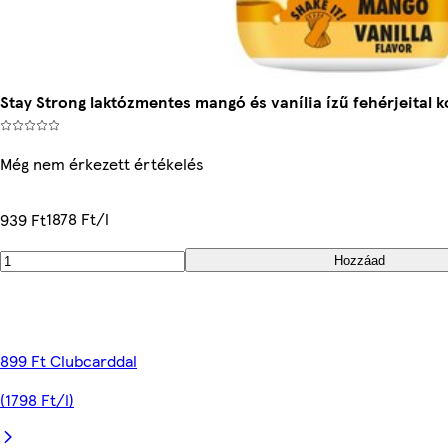
Stay Strong laktózmentes mangó és vanília ízű fehérjeital ko
Még nem érkezett értékelés
1878 Ft/l
939 Ft
Hozzáad
899 Ft Clubcarddal
(1798 Ft/l)