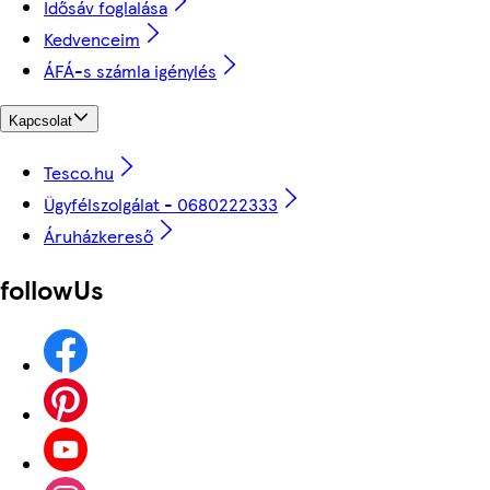
Idősáv foglalása
Kedvenceim
ÁFÁ-s számla igénylés
Kapcsolat
Tesco.hu
Ügyfélszolgálat - 0680222333
Áruházkereső
followUs