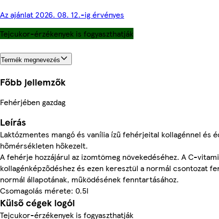
Az ajánlat 2026. 08. 12.-ig érvényes
Tejcukor-érzékenyek is fogyaszthatják
Termék megnevezés
Főbb jellemzők
Fehérjében gazdag
Leírás
Laktózmentes mangó és vanília ízű fehérjeital kollagénnel és 
hőmérsékleten hőkezelt.
A fehérje hozzájárul az izomtömeg növekedéséhez. A C-vitami
kollagénképződéshez és ezen keresztül a normál csontozat fe
normál állapotának, működésének fenntartásához.
Csomagolás mérete: 0.5l
Külső cégek logói
Tejcukor-érzékenyek is fogyaszthatják