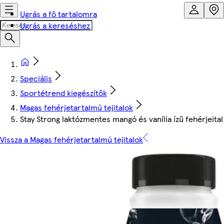
Ugrás a fő tartalomra
Ugrás a kereséshez
Speciális
Sportétrend kiegészítők
Magas fehérjetartalmú tejitalok
Stay Strong laktózmentes mangó és vanília ízű fehérjeital
Vissza a Magas fehérjetartalmú tejitalok