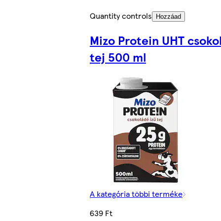
Quantity controls
Hozzáad
Mizo Protein UHT csoko
tej 500 ml
A kategória többi terméke
639 Ft