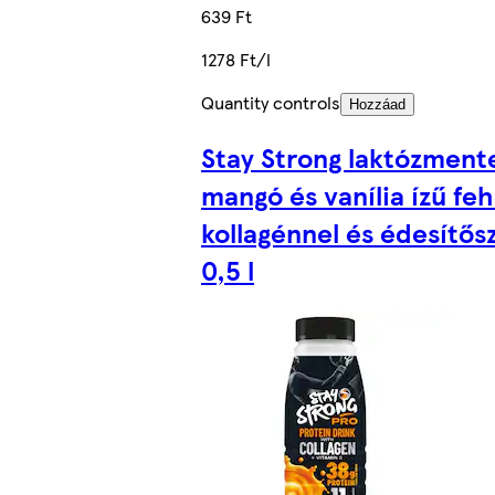
639 Ft
1278 Ft/l
Quantity controls
Hozzáad
Stay Strong laktózment
mangó és vanília ízű feh
kollagénnel és édesítős
0,5 l