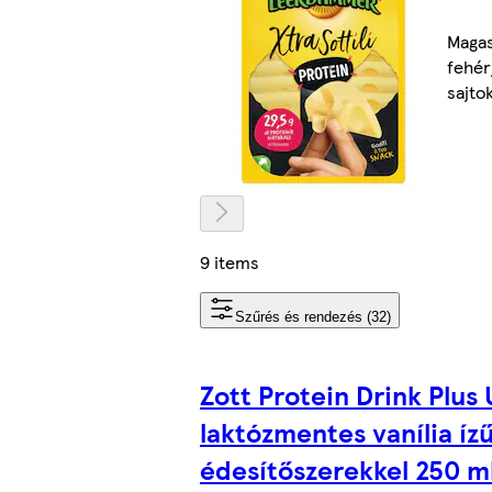
Maga
fehér
sajto
9 items
Szűrés és rendezés (32)
Zott Protein Drink Plus
laktózmentes vanília ízű
édesítőszerekkel 250 m