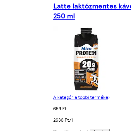
Latte laktózmentes kávé
250 ml
A kategória többi terméke
659 Ft
2636 Ft/l