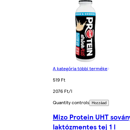
A kategória többi terméke
519 Ft
2076 Ft/l
Quantity controls
Hozzáad
Mizo Protein UHT sován
laktózmentes tej 1 l