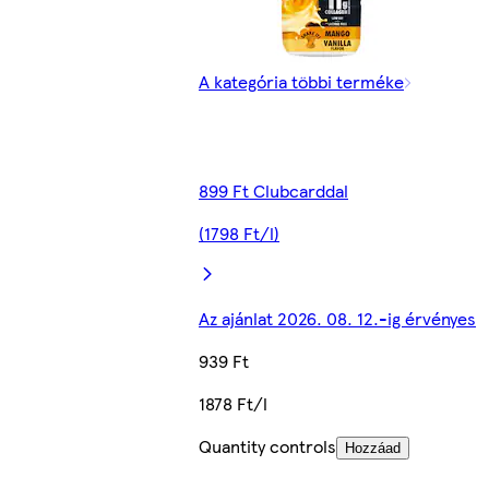
A kategória többi terméke
899 Ft Clubcarddal
(1798 Ft/l)
Az ajánlat 2026. 08. 12.-ig érvényes
939 Ft
1878 Ft/l
Quantity controls
Hozzáad