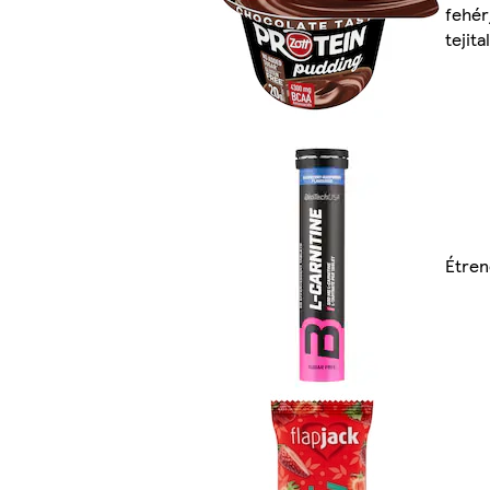
fehér
tejita
Étren