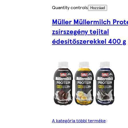
Quantity controls
Hozzáad
Müller Müllermilch Prot
zsírszegény tejital
édesítőszerekkel 400 g
A kategória többi terméke