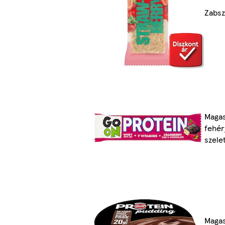
Zabsz
Maga
fehér
szele
Maga