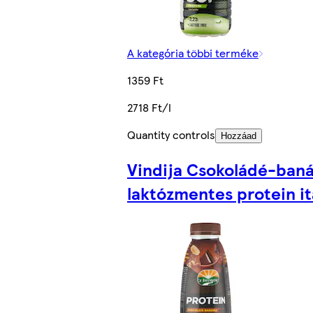
A kategória többi terméke
1359 Ft
2718 Ft/l
Quantity controls
Hozzáad
Vindija Csokoládé-ban
laktózmentes protein ita