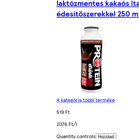
laktózmentes kakaós ita
édesítőszerekkel 250 m
A kategória többi terméke
519 Ft
2076 Ft/l
Quantity controls
Hozzáad