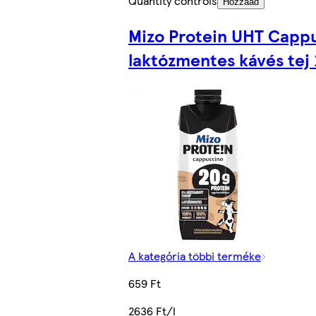
Quantity controls
Hozzáad
Mizo Protein UHT Capp
laktózmentes kávés tej
A kategória többi terméke
659 Ft
2636 Ft/l