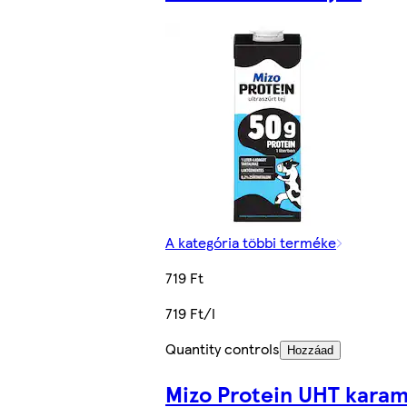
A kategória többi terméke
719 Ft
719 Ft/l
Quantity controls
Hozzáad
Mizo Protein UHT karame