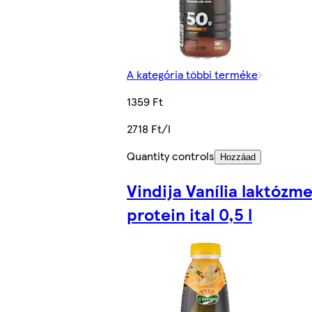
A kategória többi terméke
1359 Ft
2718 Ft/l
Quantity controls
Hozzáad
Vindija Vanília laktózm
protein ital 0,5 l