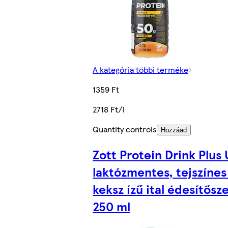
A kategória többi terméke
1359 Ft
2718 Ft/l
Quantity controls
Hozzáad
Zott Protein Drink Plus 
laktózmentes, tejszínes
keksz ízű ital édesítősz
250 ml