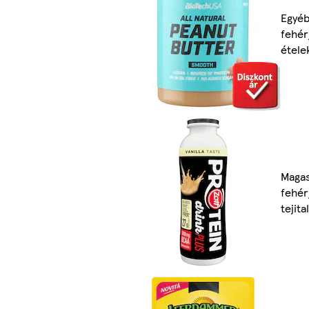
Egyé
fehér
étele
Maga
fehér
tejita