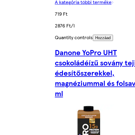
A kategória többi terméke
719 Ft
2876 Ft/l
Quantity controls
Hozzáad
Danone YoPro UHT
csokoládéízű sovány teji
édesítőszerekkel,
magnéziummal és folsav
ml