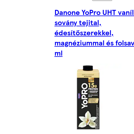
Danone YoPro UHT vaníl
sovány tejital,
édesítőszerekkel,
magnéziummal és folsav
ml