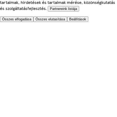
tartalmak, hirdetések és tartalmak mérése, közönségkutatás
és szolgáltatásfejlesztés.
Partnereink listája
Összes elfogadása
Összes elutasítása
Beállítások
Segítünk
Árak
Biztonságos online rendelés
Általános Szerződési Feltételek
Adatkezelési és Cookie tájékoztató
Rólunk
Akadálymentesség