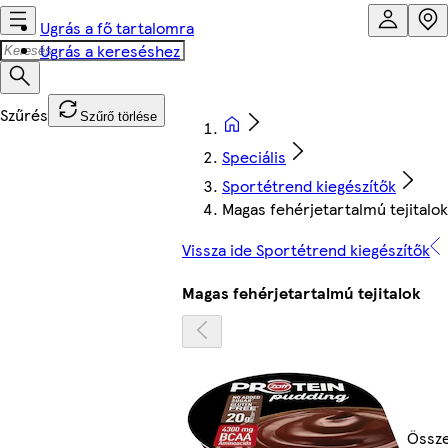
Ugrás a fő tartalomra
Ugrás a kereséshez
Szűrő törlése
Speciális
Sportétrend kiegészítők
Magas fehérjetartalmú tejitalok
Vissza ide Sportétrend kiegészítők
Magas fehérjetartalmú tejitalok
Össz