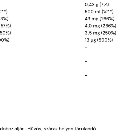
0,42 g (7%)
%**)
500 ml (%**)
53%)
43 mg (266%)
(57%)
4,0 mg (286%)
(50%)
3,5 mg (250%)
100%)
13 µg (500%)
-
-
-
 doboz alján. Hűvös, száraz helyen tárolandó.