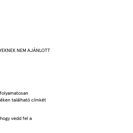
NYEKNEK NEM AJÁNLOTT
 folyamatosan
méken található címkét
hogy vedd fel a