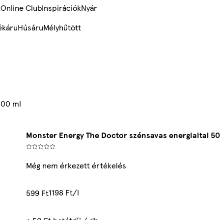
k
Online Club
Inspirációk
Nyár
ékáru
Húsáru
Mélyhűtött
500 ml
Monster Energy The Doctor szénsavas energiaital 5
Még nem érkezett értékelés
1198 Ft/l
599 Ft