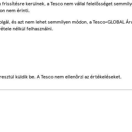
frissítésre kerülnek, a Tesco nem vállal felelősséget semmily
on nem érinti.
szolgál, és azt nem lehet semmilyen módon, a Tesco-GLOBAL Ár
étele nélkül felhasználni.
esztül küldik be. A Tesco nem ellenőrzi az értékeléseket.