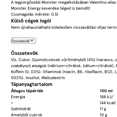
A legpörgősebb Monster megalkotásában Valentino alias "
Monster Energy keveréke téged is beindít!
Csomagolás mérete: 0.5l
Külső cégek logói
Nem újrahasználható kötelezően visszaváltási díjas ter
Összetevők
Összetevők
Víz, Cukor, Gyümölcslevek sűrítményből (4%) (narancs, 
szabályozó anyagok (nátrium-citrátok, kálium-citrátok), 
Koffein (0, 03%), Vitaminok (niacin, B6, riboflavin, B12),
002%), Inozitol, Maltodextrin
Tápanyagtartalom
Átlagos tápérték
100 ml
Energia
188 kJ/
-
(44 kcal)
Szénhidrát
11 g
Amelyből cukrok
10 g