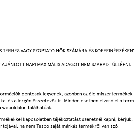
S TERHES VAGY SZOPTATÓ NŐK SZÁMÁRA ÉS KOFFEINÉRZÉKE
T AJÁNLOTT NAPI MAXIMÁLIS ADAGOT NEM SZABAD TÚLLÉPNI.
ormációk pontosak legyenek, azonban az élelmiszertermékek
tikai és allergén összetevők is. Minden esetben olvasd el a ter
a weboldalon találhatóak.
mékekkel kapcsolatban tájékoztatást szeretnél kapni, kérjük, 
ártójával, ha nem Tesco saját márkás termékről van szó.