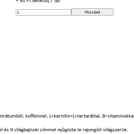
+ 50 Ft betétdíj / db
Hozzáad
rátumból, koffeinnel, L-karnitin-L-tartaráttal, B-vitaminokk
és 9 világbajnoki címmel nyűgözte le rajongóit világszerte.