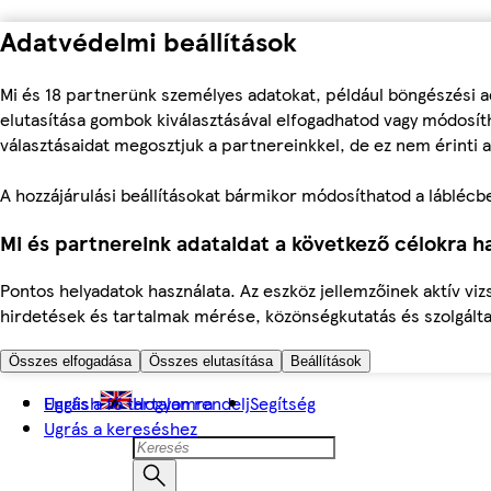
Adatvédelmi beállítások
Mi és 18 partnerünk személyes adatokat, például böngészési a
elutasítása gombok kiválasztásával elfogadhatod vagy módosíth
választásaidat megosztjuk a partnereinkkel, de ez nem érinti a
A hozzájárulási beállításokat bármikor módosíthatod a láblécben 
Mi és partnereink adataidat a következő célokra ha
Pontos helyadatok használata. Az eszköz jellemzőinek aktív viz
hirdetések és tartalmak mérése, közönségkutatás és szolgálta
Összes elfogadása
Összes elutasítása
Beállítások
Ugrás a fő tartalomra
English
Hogyan rendelj
Segítség
Ugrás a kereséshez