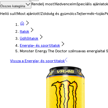
Rendelj most!
Kedvenceim
Speciális ajánlato
Összes kategória
Helló suli!
Most ajánlott!
Zöldség és gyümölcs
Tejtermék-tojás
P
Italok
Üdítőitalok
Energia- és sportitalok
Monster Energy The Doctor szénsavas energiaital 
Vissza a Energia- és sportitalok