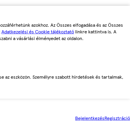
 hozzáférhetünk azokhoz. Az Összes elfogadása és az Összes
z
Adatkezelési és Cookie tájékoztató
linkre kattintva is. A
szabni a vásárlási élményedet az oldalon.
ése az eszközön. Személyre szabott hirdetések és tartalmak,
Bejelentkezés
Regisztráció