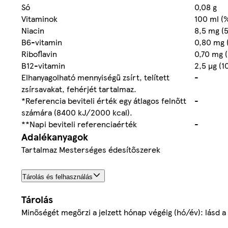
Só
0,08 g
Vitaminok
100 ml (
Niacin
8,5 mg (
B6-vitamin
0,80 mg 
Riboflavin
0,70 mg 
B12-vitamin
2,5 µg (
Elhanyagolható mennyiségű zsírt, telített
-
zsírsavakat, fehérjét tartalmaz.
*Referencia beviteli érték egy átlagos felnőtt
-
számára (8400 kJ/2000 kcal).
**Napi beviteli referenciaérték
-
Adalékanyagok
Tartalmaz Mesterséges édesítőszerek
Tárolás és felhasználás
Tárolás
Minőségét megőrzi a jelzett hónap végéig (hó/év): lásd a