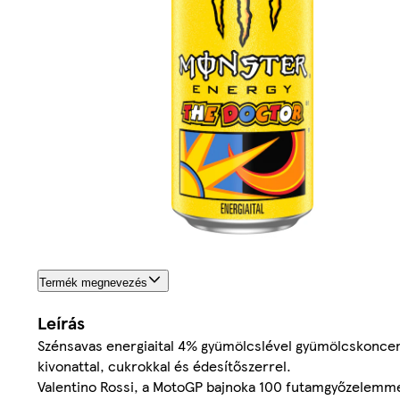
Termék megnevezés
Leírás
Szénsavas energiaital 4% gyümölcslével gyümölcskoncent
kivonattal, cukrokkal és édesítőszerrel.
Valentino Rossi, a MotoGP bajnoka 100 futamgyőzelemmel 