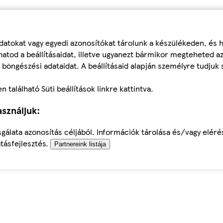
datokat vagy egyedi azonosítókat tárolunk a készülékeden, és
atod a beállításaidat, illetve ugyanezt bármikor megteheted a
 böngészési adataidat. A beállításaid alapján személyre tudjuk 
található Süti beállítások linkre kattintva.
sználjuk:
sgálata azonosítás céljából. Információk tárolása és/vagy elér
tásfejlesztés.
Partnereink listája