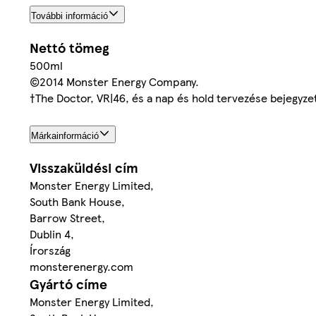
További információ
Nettó tömeg
500ml
©2014 Monster Energy Company.
†The Doctor, VR|46, és a nap és hold tervezése bejegyzet
Márkainformáció
Visszaküldési cím
Monster Energy Limited,
South Bank House,
Barrow Street,
Dublin 4,
Írország
monsterenergy.com
Gyártó címe
Monster Energy Limited,