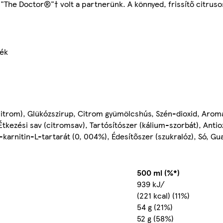
The Doctor®"† volt a partnerünk. A könnyed, frissítő citrusos
mék
citrom), Glükózszirup, Citrom gyümölcshús, Szén-dioxid, Arom
Étkezési sav (citromsav), Tartósítószer (kálium-szorbát), Antio
 L-karnitin-L-tartarát (0, 004%), Édesítőszer (szukralóz), Só, G
500 ml (%*)
939 kJ/
(221 kcal) (11%)
54 g (21%)
52 g (58%)