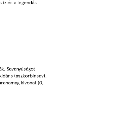
 íz és a legendás
ák, Savanyúságot
xidáns (aszkorbinsav),
uaranamag kivonat (0,