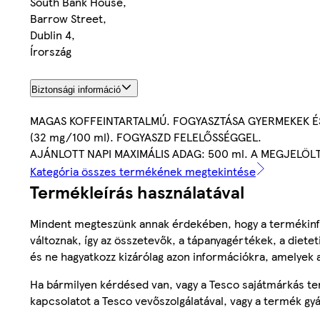
South Bank House,
Barrow Street,
Dublin 4,
Írország
Biztonsági információ
MAGAS KOFFEINTARTALMÚ. FOGYASZTÁSA GYERMEKEK É
(32 mg/100 ml). FOGYASZD FELELŐSSÉGGEL.
AJÁNLOTT NAPI MAXIMÁLIS ADAG: 500 ml. A MEGJELÖL
Kategória összes termékének megtekintése
Termékleírás használatával
Mindent megteszünk annak érdekében, hogy a termékinf
változnak, így az összetevők, a tápanyagértékek, a diete
és ne hagyatkozz kizárólag azon információkra, amelyek 
Ha bármilyen kérdésed van, vagy a Tesco sajátmárkás ter
kapcsolatot a Tesco vevőszolgálatával, vagy a termék gy