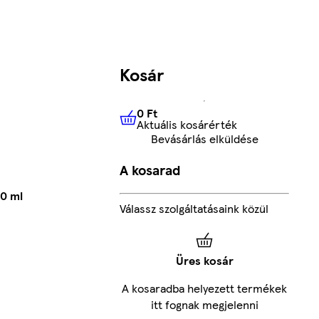
Kosár
0 Ft
Aktuális kosárérték
0 Ft
Aktuális kosárérték
Bevásárlás elküldése
A kosarad
00 ml
Válassz szolgáltatásaink közül
Üres kosár
A kosaradba helyezett termékek
itt fognak megjelenni