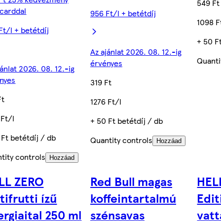
549 Ft
carddal
956 Ft/l + betétdíj
1098 F
Ft/l + betétdíj
+ 50 F
Az ajánlat 2026. 08. 12.-ig
Quanti
érvényes
jánlat 2026. 08. 12.-ig
nyes
319 Ft
Ft
1276 Ft/l
 Ft/l
+ 50 Ft betétdíj / db
 Ft betétdíj / db
Quantity controls
Hozzáad
tity controls
Hozzáad
LL ZERO
Red Bull magas
HELL
tifrutti ízű
koffeintartalmú
Edit
rgiaital 250 ml
szénsavas
vatt