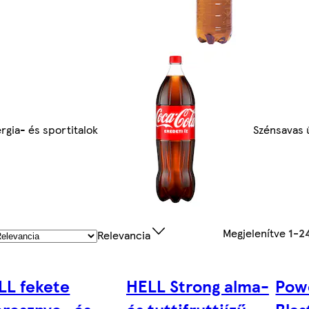
rgia- és sportitalok
Szénsavas ü
Megjelenítve
1-2
Relevancia
LL fekete
HELL Strong alma-
Pow