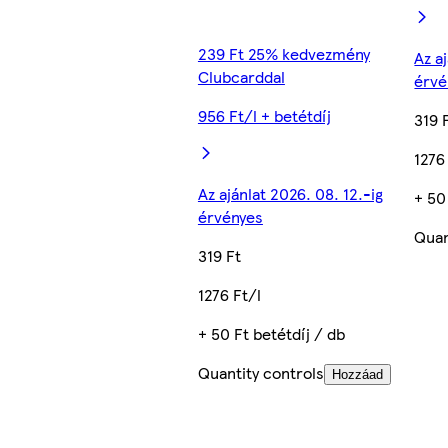
239 Ft 25% kedvezmény
Az a
Clubcarddal
érvé
956 Ft/l + betétdíj
319 
1276
Az ajánlat 2026. 08. 12.-ig
+ 50
érvényes
Quan
319 Ft
1276 Ft/l
+ 50 Ft betétdíj / db
Quantity controls
Hozzáad