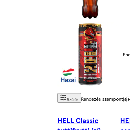
Ene
Rendezés szempontja
Szűrők
HELL Classic
HE