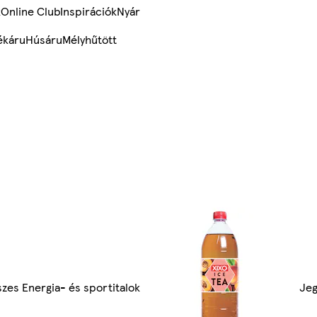
k
Online Club
Inspirációk
Nyár
ékáru
Húsáru
Mélyhűtött
zes Energia- és sportitalok
Jeg