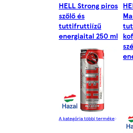
HELL Strong piros
HE
szőlő és
Ma
tuttifruttiízű
tut
energiaital 250 ml
ko
sz
ene
A kategória többi terméke