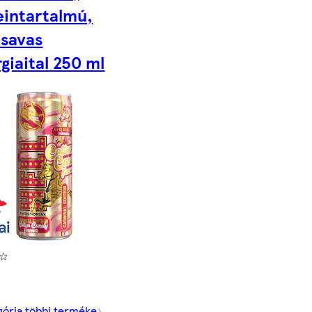
eintartalmú,
nsavas
giaital 250 ml
gória többi terméke