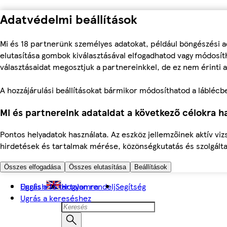
Adatvédelmi beállítások
Mi és 18 partnerünk személyes adatokat, például böngészési a
elutasítása gombok kiválasztásával elfogadhatod vagy módosíth
választásaidat megosztjuk a partnereinkkel, de ez nem érinti a
A hozzájárulási beállításokat bármikor módosíthatod a láblécben 
Mi és partnereink adataidat a következő célokra ha
Pontos helyadatok használata. Az eszköz jellemzőinek aktív viz
hirdetések és tartalmak mérése, közönségkutatás és szolgálta
Összes elfogadása
Összes elutasítása
Beállítások
Ugrás a fő tartalomra
English
Hogyan rendelj
Segítség
Ugrás a kereséshez