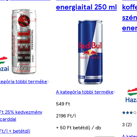
energiaital 250 ml
koff
szé
ener
tegória többi terméke
A kategória többi terméke
549 Ft
Ft 25% kedvezmény
2196 Ft/l
carddal
3 (2)
+ 50 Ft betétdíj / db
Ft/l + betétdíj
A kate