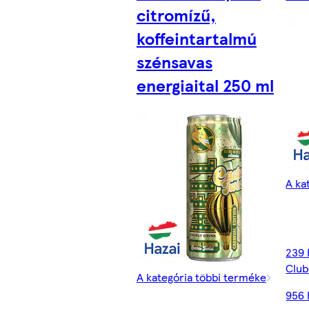
citromízű,
koffeintartalmú
szénsavas
energiaital 250 ml
A ka
239 
Club
A kategória többi terméke
956 