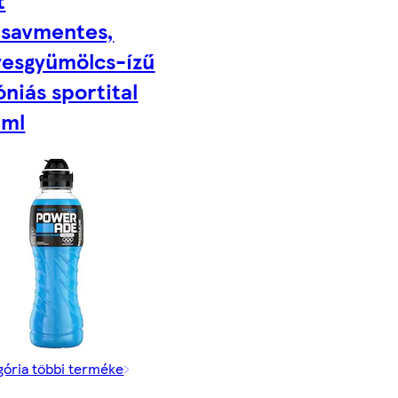
t
nsavmentes,
yesgyümölcs-ízű
óniás sportital
 ml
gória többi terméke