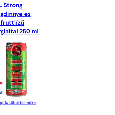
L Strong
gdinnye és
ifruttiízű
giaital 250 ml
gória többi terméke