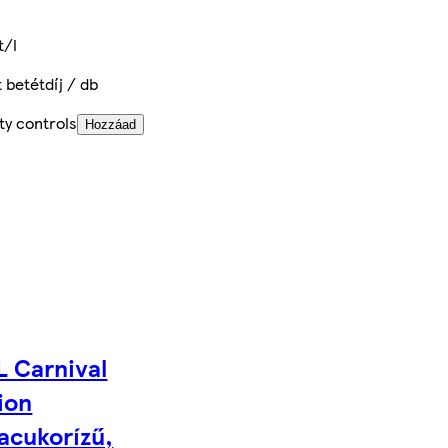
t/l
t betétdíj / db
ty controls
Hozzáad
 Carnival
ion
acukorízű,