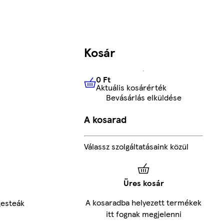
Kosár
0 Ft
Aktuális kosárérték
0 Ft
Aktuális kosárérték
Bevásárlás elküldése
A kosarad
Válassz szolgáltatásaink közül
Üres kosár
A kosaradba helyezett termékek
esteák
itt fognak megjelenni