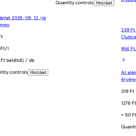
Quantity controls
Hozzáad
jánlat 2026. 08. 12.-ig
nyes
239 F
Ft
Clubca
 Ft/l
956 Ft
 Ft betétdíj / db
tity controls
Az aján
Hozzáad
érvén
319 Ft
1276 F
+ 50 F
Quanti