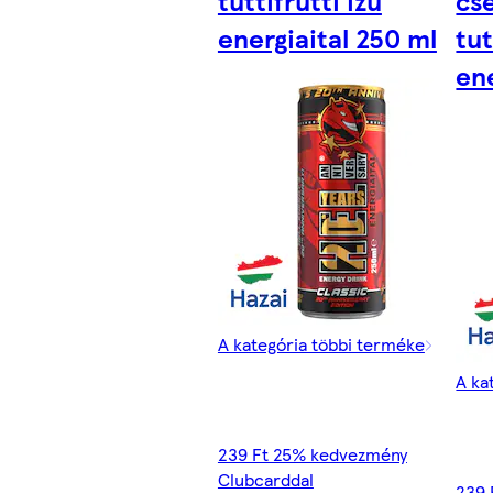
tuttifrutti ízű
cs
energiaital 250 ml
tut
ene
A kategória többi terméke
A ka
239 Ft 25% kedvezmény
Clubcarddal
239 