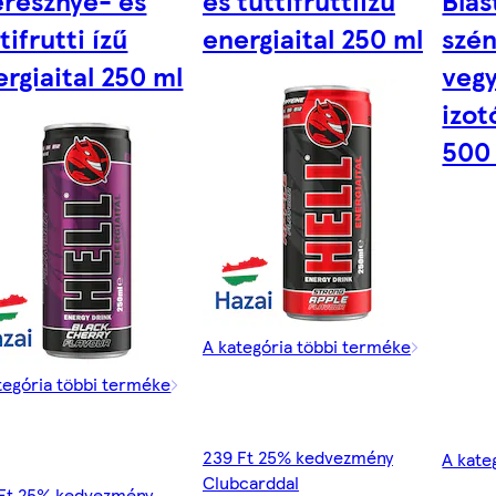
eresznye- és
és tuttifruttiízű
Blas
tifrutti ízű
energiaital 250 ml
szé
rgiaital 250 ml
veg
izot
500
A kategória többi terméke
tegória többi terméke
239 Ft 25% kedvezmény
A kate
Clubcarddal
Ft 25% kedvezmény