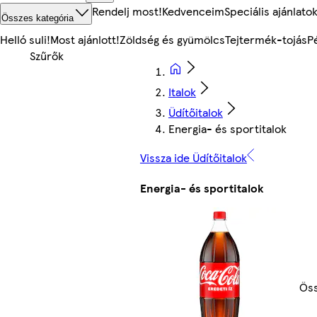
Rendelj most!
Kedvenceim
Speciális ajánlato
Összes kategória
Helló suli!
Most ajánlott!
Zöldség és gyümölcs
Tejtermék-tojás
P
Italok
Üdítőitalok
Energia- és sportitalok
Vissza ide Üdítőitalok
Energia- és sportitalok
Öss