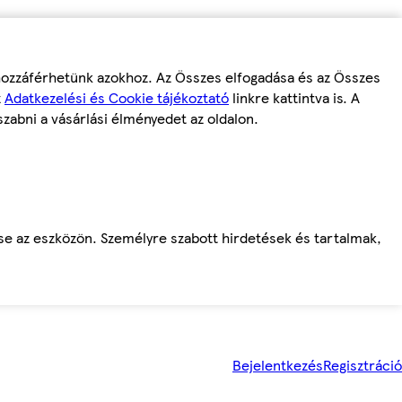
 hozzáférhetünk azokhoz. Az Összes elfogadása és az Összes
z
Adatkezelési és Cookie tájékoztató
linkre kattintva is. A
szabni a vásárlási élményedet az oldalon.
ése az eszközön. Személyre szabott hirdetések és tartalmak,
Bejelentkezés
Regisztráció