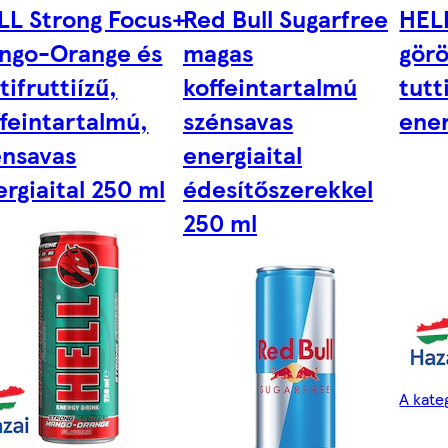
LL Strong Focus+
Red Bull Sugarfree
HEL
ngo-Orange és
magas
görö
tifruttiízű,
koffeintartalmú
tutt
ffeintartalmú,
szénsavas
ener
énsavas
energiaital
rgiaital 250 ml
édesítőszerekkel
250 ml
A kate