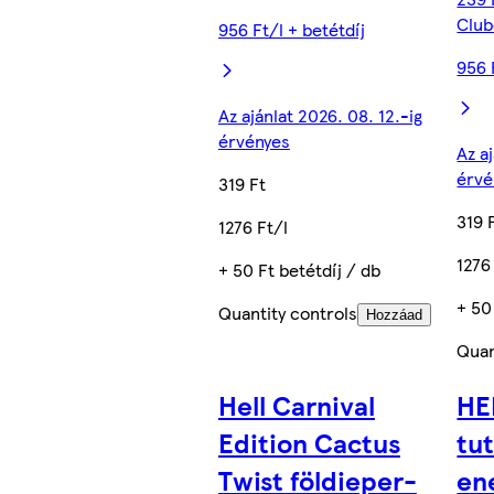
Club
956 Ft/l + betétdíj
956 
Az ajánlat 2026. 08. 12.-ig
érvényes
Az a
érvé
319 Ft
319 
1276 Ft/l
1276
+ 50 Ft betétdíj / db
+ 50
Quantity controls
Hozzáad
Quan
Hell Carnival
HE
Edition Cactus
tut
Twist földieper-
ene