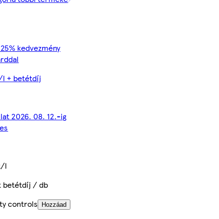
t 25% kedvezmény
rddal
/l + betétdíj
lat 2026. 08. 12.-ig
yes
t/l
t betétdíj / db
ty controls
Hozzáad