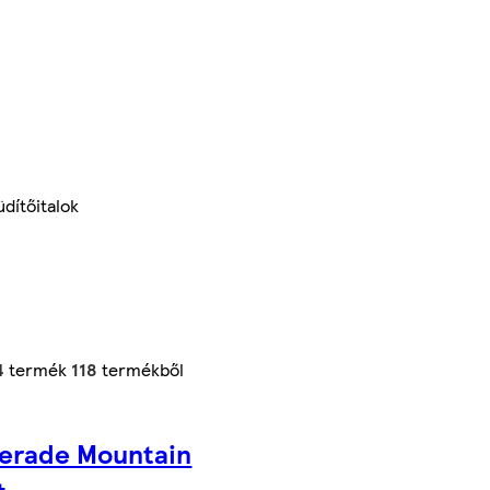
dítőitalok
4
termék
118
termékből
erade Mountain