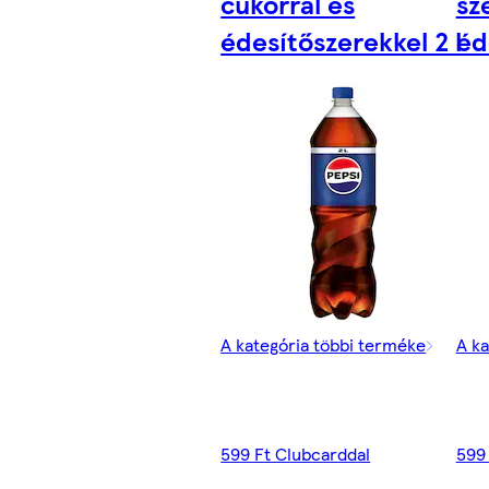
cukorral és
sz
édesítőszerekkel 2 l
éd
A kategória többi terméke
A ka
599 Ft Clubcarddal
599