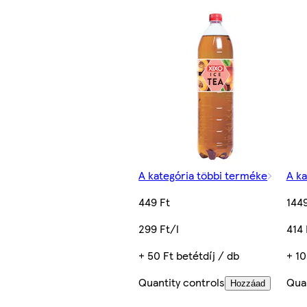
A kategória többi terméke
A ka
449 Ft
1449
299 Ft/l
414 
+ 50 Ft betétdíj / db
+ 10
Quantity controls
Quan
Hozzáad