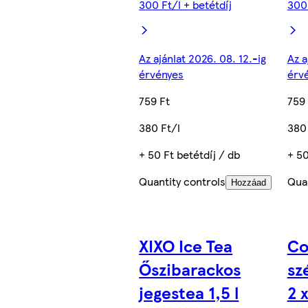
300 Ft/l + betétdíj
300 
Az ajánlat 2026. 08. 12.-ig
Az a
érvényes
érv
759 Ft
759 
380 Ft/l
380 
+ 50 Ft betétdíj / db
+ 50
Quantity controls
Quan
Hozzáad
XIXO Ice Tea
Co
Őszibarackos
sz
jegestea 1,5 l
2 x