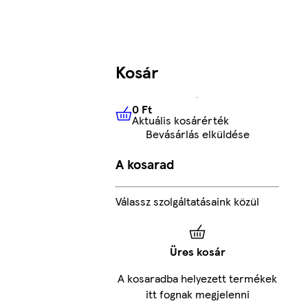
Kosár
0 Ft
Aktuális kosárérték
0 Ft
Aktuális kosárérték
Bevásárlás elküldése
A kosarad
Válassz szolgáltatásaink közül
Üres kosár
A kosaradba helyezett termékek
itt fognak megjelenni