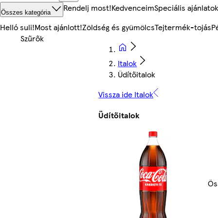
Rendelj most!
Kedvenceim
Speciális ajánlato
Összes kategória
Helló suli!
Most ajánlott!
Zöldség és gyümölcs
Tejtermék-tojás
P
Italok
Üdítőitalok
Vissza ide Italok
Üdítőitalok
Ös