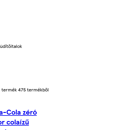
üdítőitalok
4
termék
475
termékből
a-Cola zéró
r colaízű