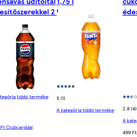
énsavas üdítőital
1,75 l
cuko
esítőszerekkel 2 l
édes
tegória többi terméke
5 (1)
2.8 (4)
A kategória többi terméke
A kate
 Ft Clubcarddal
499 Ft