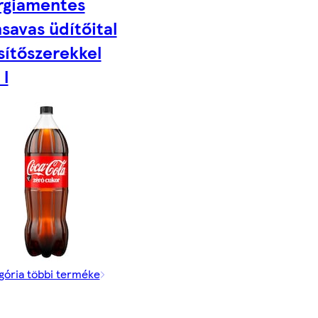
rgiamentes
savas üdítőital
sítőszerekkel
 l
gória többi terméke