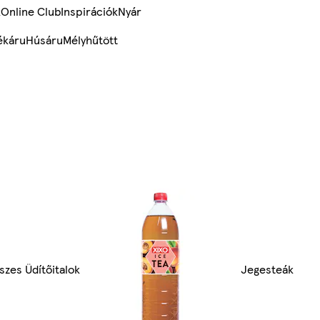
k
Online Club
Inspirációk
Nyár
ékáru
Húsáru
Mélyhűtött
szes Üdítőitalok
Jegesteák