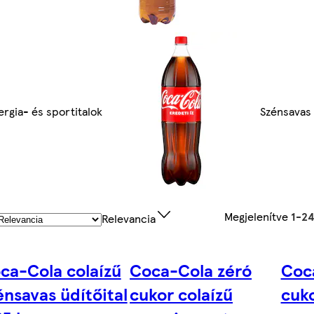
ergia- és sportitalok
Szénsavas 
Megjelenítve
1-2
Relevancia
ca-Cola colaízű
Coca-Cola zéró
Coc
énsavas üdítőital
cukor colaízű
cuko