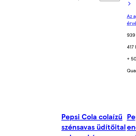
Az a
érv
939
417 
+ 50
Quan
Pepsi Cola colaízű
Pe
szénsavas üdítőital
en