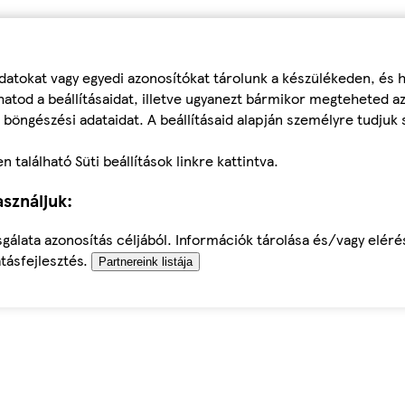
datokat vagy egyedi azonosítókat tárolunk a készülékeden, és
atod a beállításaidat, illetve ugyanezt bármikor megteheted a
 böngészési adataidat. A beállításaid alapján személyre tudjuk 
található Süti beállítások linkre kattintva.
sználjuk:
sgálata azonosítás céljából. Információk tárolása és/vagy elér
tásfejlesztés.
Partnereink listája