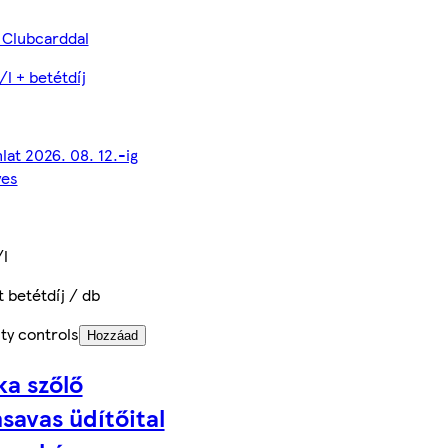
 Clubcarddal
/l + betétdíj
nlat 2026. 08. 12.-ig
yes
/l
t betétdíj / db
ty controls
Hozzáad
a szőlő
savas üdítőital