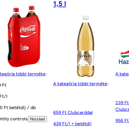
1,5 l
tegória többi terméke
A kate
A kategória többi terméke
 Ft
Ft/l
239 F
0 Ft betétdíj / db
Clubca
659 Ft Clubcarddal
tity controls
Hozzáad
956 Ft
439 Ft/l + betétdíj