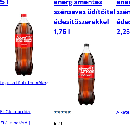
5 l
energiamentes
ene
szénsavas üdítőital
szén
édesítőszerekkel
éde
1,75 l
2,25
tegória többi terméke
Ft Clubcarddal
A kate
Ft/l + betétdíj
5 (1)