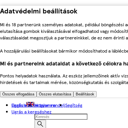
Adatvédelmi beállítások
Mi és 18 partnerünk személyes adatokat, például böngészési a
elutasítása gombok kiválasztásával elfogadhatod vagy módosíth
választásaidat megosztjuk a partnereinkkel, de ez nem érinti a
A hozzájárulási beállításokat bármikor módosíthatod a láblécben 
Mi és partnereink adataidat a következő célokra ha
Pontos helyadatok használata. Az eszköz jellemzőinek aktív viz
hirdetések és tartalmak mérése, közönségkutatás és szolgálta
Összes elfogadása
Összes elutasítása
Beállítások
Ugrás a fő tartalomra
English
Hogyan rendelj
Segítség
Ugrás a kereséshez