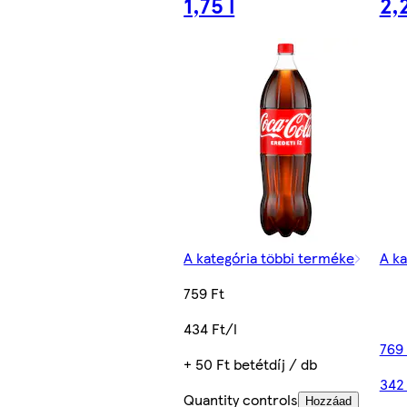
1,75 l
2,2
A kategória többi terméke
A ka
759 Ft
434 Ft/l
769 
+ 50 Ft betétdíj / db
342 
Quantity controls
Hozzáad