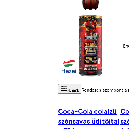
En
Rendezés szempontja
Szűrők
Coca-Cola colaízű
Co
szénsavas üdítőital
sz