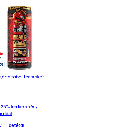
gória többi terméke
t 25% kedvezmény
rddal
/l + betétdíj