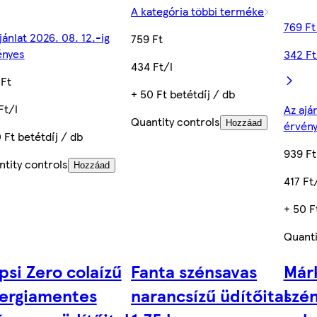
A kategória többi terméke
769 Ft
jánlat 2026. 08. 12.-ig
759 Ft
ényes
342 Ft
434 Ft/l
 Ft
+ 50 Ft betétdíj / db
Ft/l
Az ajá
Quantity controls
Hozzáad
érvén
 Ft betétdíj / db
939 Ft
tity controls
Hozzáad
417 Ft
+ 50 F
Quanti
psi Zero colaízű
Fanta szénsavas
Márk
ergiamentes
narancsízű üdítőital
szén