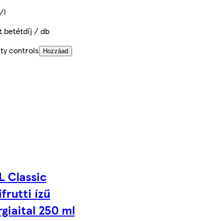
/l
t betétdíj / db
ty controls
Hozzáad
 Classic
ifrutti ízű
giaital 250 ml