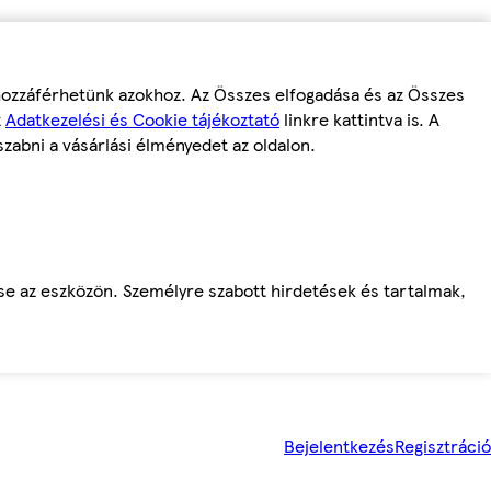
 hozzáférhetünk azokhoz. Az Összes elfogadása és az Összes
z
Adatkezelési és Cookie tájékoztató
linkre kattintva is. A
szabni a vásárlási élményedet az oldalon.
ése az eszközön. Személyre szabott hirdetések és tartalmak,
Bejelentkezés
Regisztráció