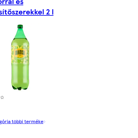
rral és
ítőszerekkel 2 l
gória többi terméke