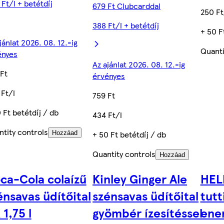
Ft/l + betétdíj
679 Ft Clubcarddal
250 Ft
388 Ft/l + betétdíj
+ 50 F
jánlat 2026. 08. 12.-ig
Quanti
ényes
Az ajánlat 2026. 08. 12.-ig
Ft
érvényes
Ft/l
759 Ft
 Ft betétdíj / db
434 Ft/l
tity controls
+ 50 Ft betétdíj / db
Hozzáad
Quantity controls
Hozzáad
ca-Cola colaízű
Kinley Ginger Ale
HELL
énsavas üdítőital
szénsavas üdítőital
tutt
 1,75 l
gyömbér ízesítéssel
ener