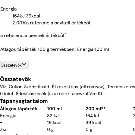
Energia
164kJ
39kcal
2.00%
a referencia beviteli értékből
*
a referencia beviteli értékből
Átlagos tápérték 100 g termékben: Energia 100 ml
Összetevők
Összetevők
Víz, Cukor, Szén-dioxid, Étkezési sav (citromsav), Természet
(kinin), Édesítőszerek (szukralóz, aceszulfám K)
Tápanyagtartalom
Átlagos tápérték
100 ml
200 ml**
Energia
82 kJ
164 kJ
-
19 kcal
39 kcal
Zsír
0 g
0 g