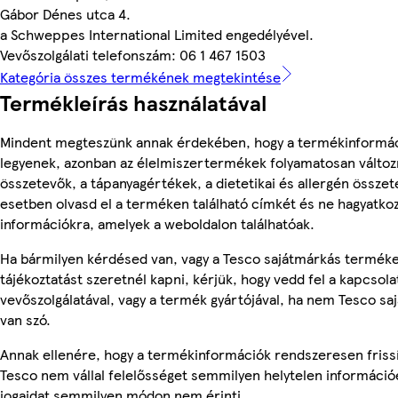
Gábor Dénes utca 4.
a Schweppes International Limited engedélyével.
Vevőszolgálati telefonszám: 06 1 467 1503
Kategória összes termékének megtekintése
Termékleírás használatával
Mindent megteszünk annak érdekében, hogy a termékinformá
legyenek, azonban az élelmiszertermékek folyamatosan változn
összetevők, a tápanyagértékek, a dietetikai és allergén összet
esetben olvasd el a terméken található címkét és ne hagyatkoz
információkra, amelyek a weboldalon találhatóak.
Ha bármilyen kérdésed van, vagy a Tesco sajátmárkás termék
tájékoztatást szeretnél kapni, kérjük, hogy vedd fel a kapcsola
vevőszolgálatával, vagy a termék gyártójával, ha nem Tesco s
van szó.
Annak ellenére, hogy a termékinformációk rendszeresen frissí
Tesco nem vállal felelősséget semmilyen helytelen információ
jogaidat semmilyen módon nem érinti.