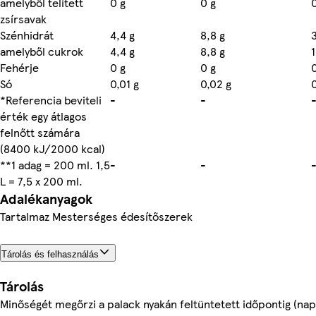
amelyből telített
0 g
0 g
zsírsavak
Szénhidrát
4,4 g
8,8 g
amelyből cukrok
4,4 g
8,8 g
Fehérje
0 g
0 g
Só
0,01 g
0,02 g
*Referencia beviteli
-
-
érték egy átlagos
felnőtt számára
(8400 kJ/2000 kcal)
**1 adag = 200 ml. 1,5
-
-
L = 7,5 x 200 ml.
Adalékanyagok
Tartalmaz Mesterséges édesítőszerek
Tárolás és felhasználás
Tárolás
Minőségét megőrzi a palack nyakán feltüntetett időpontig (nap