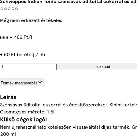
Schweppes Indian Tonic szénsavas üdítőital cukorral és éde
Még nem érkezett értékelés
466 Ft/l
699 Ft
+ 50 Ft betétdíj / db
Hozzáad
Termék megnevezés
Leírás
Szénsavas üdítőital cukorral és édesítőszerekkel. Kinint tarta
Csomagolás mérete: 1.5l
Külső cégek logói
Nem újrahasználható kötelezően visszaváltási díjas termék, G
200 ml