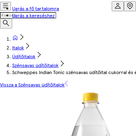
Ugrás a fő tartalomra
Ugrás a kereséshez
Italok
Üdítőitalok
Szénsavas üdítőitalok
Schweppes Indian Tonic szénsavas üdítőital cukorral és é
Vissza a Szénsavas üdítőitalok