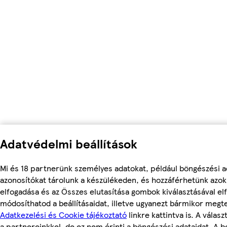
Adatvédelmi beállítások
Mi és 18 partnerünk személyes adatokat, például böngészési a
azonosítókat tárolunk a készülékeden, és hozzáférhetünk azo
elfogadása és az Összes elutasítása gombok kiválasztásával el
módosíthatod a beállításaidat, illetve ugyanezt bármikor megt
Adatkezelési és Cookie tájékoztató
linkre kattintva is. A válas
a partnereinkkel, de ez nem érinti a böngészési adataidat. A be