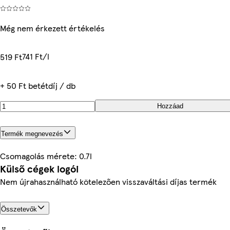
Még nem érkezett értékelés
741 Ft/l
519 Ft
+ 50 Ft betétdíj / db
Hozzáad
Termék megnevezés
Csomagolás mérete: 0.7l
Külső cégek logói
Nem újrahasználható kötelezően visszaváltási díjas termék
Összetevők