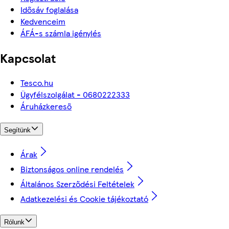
Idősáv foglalása
Kedvenceim
ÁFÁ-s számla igénylés
Kapcsolat
Tesco.hu
Ügyfélszolgálat - 0680222333
Áruházkereső
Segítünk
Árak
Biztonságos online rendelés
Általános Szerződési Feltételek
Adatkezelési és Cookie tájékoztató
Rólunk