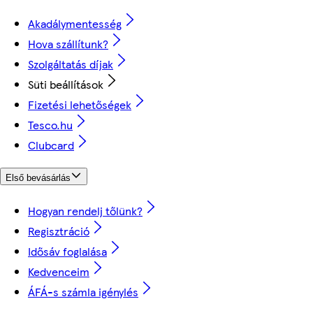
Akadálymentesség
Hova szállítunk?
Szolgáltatás díjak
Süti beállítások
Fizetési lehetőségek
Tesco.hu
Clubcard
Első bevásárlás
Hogyan rendelj tőlünk?
Regisztráció
Idősáv foglalása
Kedvenceim
ÁFÁ-s számla igénylés