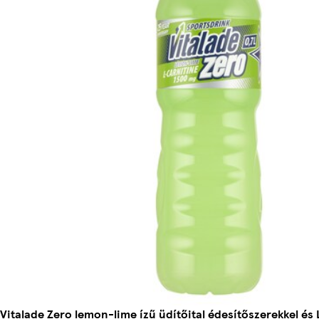
Vitalade Zero lemon-lime ízű üdítőital édesítőszerekkel és L