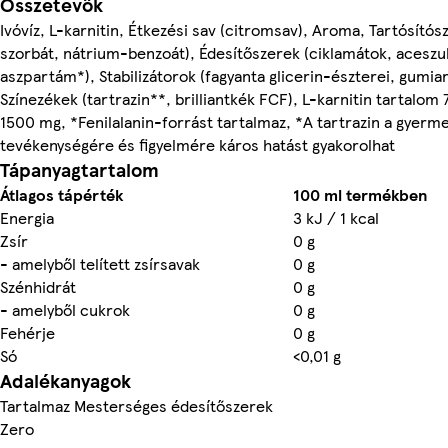
Összetevők
Ivóvíz, L-karnitin, Étkezési sav (citromsav), Aroma, Tartósítós
szorbát, nátrium-benzoát), Édesítőszerek (ciklamátok, aceszu
aszpartám*), Stabilizátorok (fagyanta glicerin-észterei, gumia
Színezékek (tartrazin**, brilliantkék FCF), L-karnitin tartalo
1500 mg, *Fenilalanin-forrást tartalmaz, *A tartrazin a gyerm
tevékenységére és figyelmére káros hatást gyakorolhat
Tápanyagtartalom
Átlagos tápérték
100 ml termékben
Energia
3 kJ / 1 kcal
Zsír
0 g
- amelyből telített zsírsavak
0 g
Szénhidrát
0 g
- amelyből cukrok
0 g
Fehérje
0 g
Só
<0,01 g
Adalékanyagok
Tartalmaz Mesterséges édesítőszerek
Zero