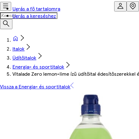
Ugrás a fő tartalomra
Ugrás a kereséshez
Italok
Üdítőitalok
Energia- és sportitalok
Vitalade Zero lemon-lime ízű üdítőital édesítőszerekkel és
Vissza a Energia- és sportitalok