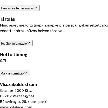
Tárolás és felhasználás
Tárolás
Minőségét megőrzi (nap/hónap/év) a palack nyakán jelzett időp
védett, száraz, hűvös helyen tárolva.
További információ
Nettó tömeg
0.7l
Márkainformáció
Visszaküldési cím
Gramex 2000 Kft.,
H-2112 Veresegyház,
Búzavirág u. 26. (Ipari park)
www.vitalade.com