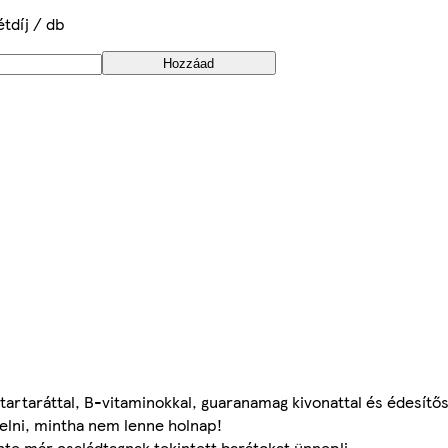
étdíj / db
Hozzáad
-tartaráttal, B-vitaminokkal, guaranamag kivonattal és édesítő
elni, mintha nem lenne holnap!
inte már családtagnak tekintett barátokat ünnepli.