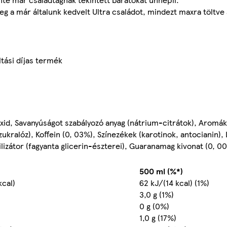
eg a már általunk kedvelt Ultra családot, mindezt maxra töltve
tási díjas termék
dioxid, Savanyúságot szabályozó anyag (nátrium-citrátok), Aromá
kralóz), Koffein (0, 03%), Színezékek (karotinok, antocianin), 
ilizátor (fagyanta glicerin-észterei), Guaranamag kivonat (0, 00
500 ml (%*)
kcal)
62 kJ/(14 kcal) (1%)
3,0 g (1%)
0 g (0%)
1,0 g (17%)