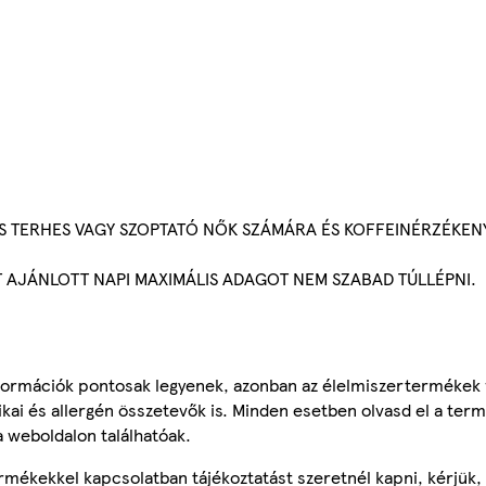
S TERHES VAGY SZOPTATÓ NŐK SZÁMÁRA ÉS KOFFEINÉRZÉKE
T AJÁNLOTT NAPI MAXIMÁLIS ADAGOT NEM SZABAD TÚLLÉPNI.
ormációk pontosak legyenek, azonban az élelmiszertermékek
tikai és allergén összetevők is. Minden esetben olvasd el a ter
a weboldalon találhatóak.
mékekkel kapcsolatban tájékoztatást szeretnél kapni, kérjük, 