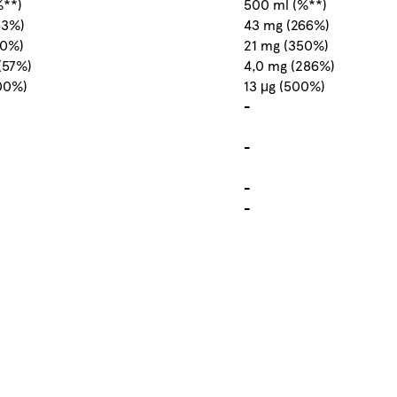
%**)
500 ml (%**)
53%)
43 mg (266%)
70%)
21 mg (350%)
(57%)
4,0 mg (286%)
100%)
13 μg (500%)
-
-
-
-