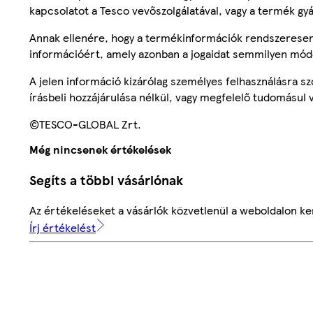
kapcsolatot a Tesco vevőszolgálatával, vagy a termék gy
Annak ellenére, hogy a termékinformációk rendszeresen 
információért, amely azonban a jogaidat semmilyen mód
A jelen információ kizárólag személyes felhasználásra 
írásbeli hozzájárulása nélkül, vagy megfelelő tudomásul v
©TESCO-GLOBAL Zrt.
Még nincsenek értékelések
Segíts a többi vásárlónak
Az értékeléseket a vásárlók közvetlenül a weboldalon ker
Írj értékelést