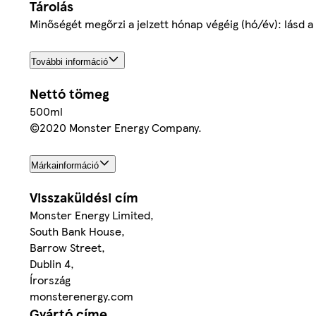
Tárolás
Minőségét megőrzi a jelzett hónap végéig (hó/év): lásd a
További információ
Nettó tömeg
500ml
©2020 Monster Energy Company.
Márkainformáció
Visszaküldési cím
Monster Energy Limited,
South Bank House,
Barrow Street,
Dublin 4,
Írország
monsterenergy.com
Gyártó címe