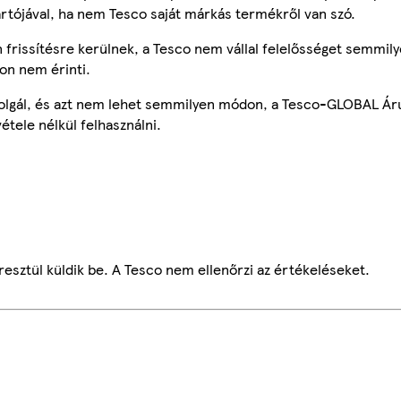
ártójával, ha nem Tesco saját márkás termékről van szó.
frissítésre kerülnek, a Tesco nem vállal felelősséget semmily
on nem érinti.
szolgál, és azt nem lehet semmilyen módon, a Tesco-GLOBAL Ár
étele nélkül felhasználni.
esztül küldik be. A Tesco nem ellenőrzi az értékeléseket.