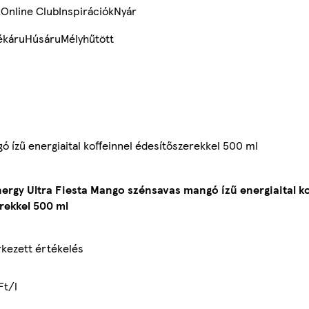
k
Online Club
Inspirációk
Nyár
ékáru
Húsáru
Mélyhűtött
 ízű energiaital koffeinnel édesítőszerekkel 500 ml
ergy Ultra Fiesta Mango szénsavas mangó ízű energiaital ko
rekkel 500 ml
kezett értékelés
Ft/l