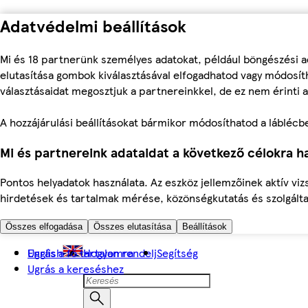
Adatvédelmi beállítások
Mi és 18 partnerünk személyes adatokat, például böngészési a
elutasítása gombok kiválasztásával elfogadhatod vagy módosíth
választásaidat megosztjuk a partnereinkkel, de ez nem érinti a
A hozzájárulási beállításokat bármikor módosíthatod a láblécben 
Mi és partnereink adataidat a következő célokra ha
Pontos helyadatok használata. Az eszköz jellemzőinek aktív viz
hirdetések és tartalmak mérése, közönségkutatás és szolgálta
Összes elfogadása
Összes elutasítása
Beállítások
Ugrás a fő tartalomra
English
Hogyan rendelj
Segítség
Ugrás a kereséshez