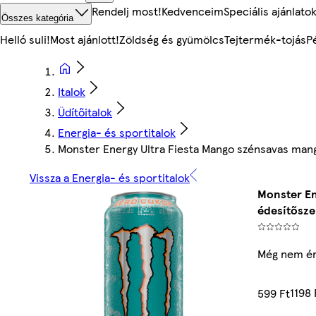
Rendelj most!
Kedvenceim
Speciális ajánlato
Összes kategória
Helló suli!
Most ajánlott!
Zöldség és gyümölcs
Tejtermék-tojás
P
Italok
Üdítőitalok
Energia- és sportitalok
Monster Energy Ultra Fiesta Mango szénsavas mangó
Vissza a Energia- és sportitalok
Monster En
édesítősze
Még nem ér
1198 
599 Ft