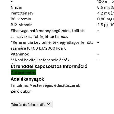
-
100 ml (
Niacin
8,5 mg (
Pantoténsav
4,2 mg (
B6-vitamin
0,80 mg 
B12-vitamin
2,5 μg (
Elhanyagolható mennyiségű zsírt, telített
-
zsírsavakat, fehérjét tartalmaz.
*Referencia beviteli érték egy átlagos felnőtt
-
számára (8400 kJ/2000 kcal).
Vitaminok
-
**Napi beviteli referencia érték
-
Étrenddel kapcsolatos információ
Cukormentes
Adalékanyagok
Tartalmaz Mesterséges édesítőszerek
Zéró cukor
Tárolás és felhasználás