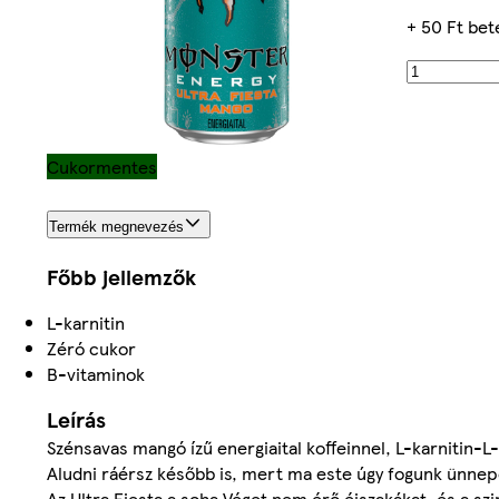
+ 50 Ft bet
Cukormentes
Termék megnevezés
Főbb jellemzők
L-karnitin
Zéró cukor
B-vitaminok
Leírás
Szénsavas mangó ízű energiaital koffeinnel, L-karnitin-L
Aludni ráérsz később is, mert ma este úgy fogunk ünnep
Az Ultra Fiesta a soha Véget nem érő éjszakákat, és a sz