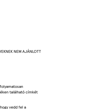
NYEKNEK NEM AJÁNLOTT
 folyamatosan
méken található címkét
hogy vedd fel a