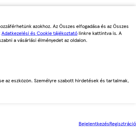
 hozzáférhetünk azokhoz. Az Összes elfogadása és az Összes
z
Adatkezelési és Cookie tájékoztató
linkre kattintva is. A
szabni a vásárlási élményedet az oldalon.
ése az eszközön. Személyre szabott hirdetések és tartalmak,
Bejelentkezés
Regisztráció