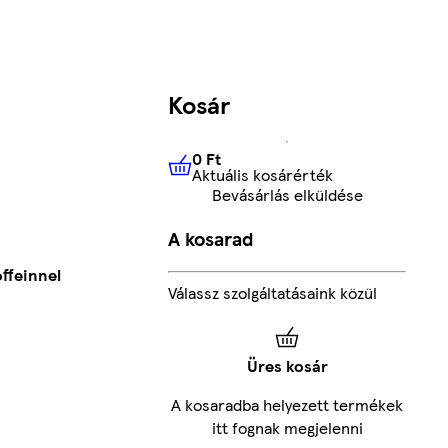
Kosár
0 Ft
Aktuális kosárérték
0 Ft
Aktuális kosárérték
Bevásárlás elküldése
A kosarad
ffeinnel
Válassz szolgáltatásaink közül
Üres kosár
A kosaradba helyezett termékek
itt fognak megjelenni