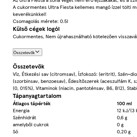
A cukormentes Ultra Fiesta kellemes mangó ízzel tölti m
keverékünkkel!
Csomagolás mérete: 0.5l
Külső cégek logói
Cukormentes, Nem újrahasználható kötelezően visszavál
Összetevők
Összetevők
Víz, Étkezési sav (citromsav), Ízfokozó: (eritrit), Szén-
(szorbinsav, benzoesav), Édesítőszerek (aceszulfám K, szu
(0, 015%), Vitaminok (niacin, pantoténsav, B6, B12), Stab
Tápanyagtartalom
Átlagos tápérték
100 ml
Energia
12 kJ/(3 
Szénhidrát
0,6 g
amelyből cukrok
0 g
Só
0,20 g