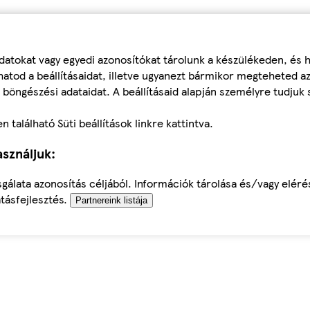
datokat vagy egyedi azonosítókat tárolunk a készülékeden, és
atod a beállításaidat, illetve ugyanezt bármikor megteheted a
 böngészési adataidat. A beállításaid alapján személyre tudjuk 
található Süti beállítások linkre kattintva.
sználjuk:
sgálata azonosítás céljából. Információk tárolása és/vagy elér
tásfejlesztés.
Partnereink listája