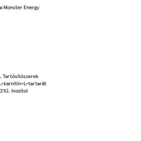
 a Monster Energy
k, Tartósítószerek
L-karnitin-L-tartarát
2%), Inozitol