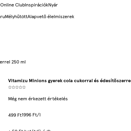
k
Online Club
Inspirációk
Nyár
ru
Mélyhűtött
Alapvető élelmiszerek
zerrel 250 ml
Vitamizu Minions gyerek cola cukorral és édesítőszerre
Még nem érkezett értékelés
1996 Ft/l
499 Ft