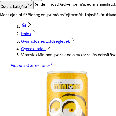
Rendelj most!
Kedvenceim
Speciális ajánlato
Összes kategória
Most ajánlott!
Zöldség és gyümölcs
Tejtermék-tojás
Pékáru
Húsá
Italok
Gyümölcs és zöldséglevek
Gyerek italok
Vitamizu Minions gyerek cola cukorral és édesítős
Vissza a Gyerek italok