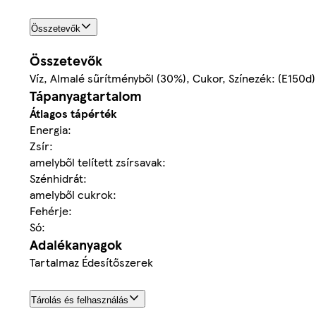
Összetevők
Összetevők
Víz, Almalé sűrítményből (30%), Cukor, Színezék: (E150d),
Tápanyagtartalom
Átlagos tápérték
Energia:
Zsír:
amelyből telített zsírsavak:
Szénhidrát:
amelyből cukrok:
Fehérje:
Só:
Adalékanyagok
Tartalmaz Édesítőszerek
Tárolás és felhasználás