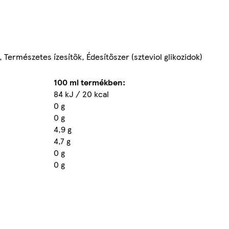
 Természetes ízesítők, Édesítőszer (szteviol glikozidok)
100 ml termékben:
84 kJ / 20 kcal
0 g
0 g
4,9 g
4,7 g
0 g
0 g