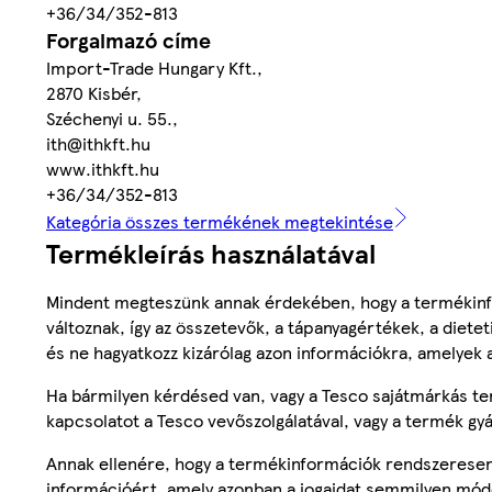
+36/34/352-813
Forgalmazó címe
Import-Trade Hungary Kft.,
2870 Kisbér,
Széchenyi u. 55.,
ith@ithkft.hu
www.ithkft.hu
+36/34/352-813
Kategória összes termékének megtekintése
Termékleírás használatával
Mindent megteszünk annak érdekében, hogy a termékinf
változnak, így az összetevők, a tápanyagértékek, a diete
és ne hagyatkozz kizárólag azon információkra, amelyek 
Ha bármilyen kérdésed van, vagy a Tesco sajátmárkás ter
kapcsolatot a Tesco vevőszolgálatával, vagy a termék gy
Annak ellenére, hogy a termékinformációk rendszeresen 
információért, amely azonban a jogaidat semmilyen mód