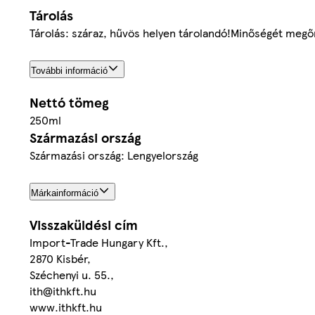
Tárolás
Tárolás: száraz, hűvös helyen tárolandó!Minőségét megőrz
További információ
Nettó tömeg
250ml
Származási ország
Származási ország: Lengyelország
Márkainformáció
Visszaküldési cím
Import-Trade Hungary Kft.,
2870 Kisbér,
Széchenyi u. 55.,
ith@ithkft.hu
www.ithkft.hu