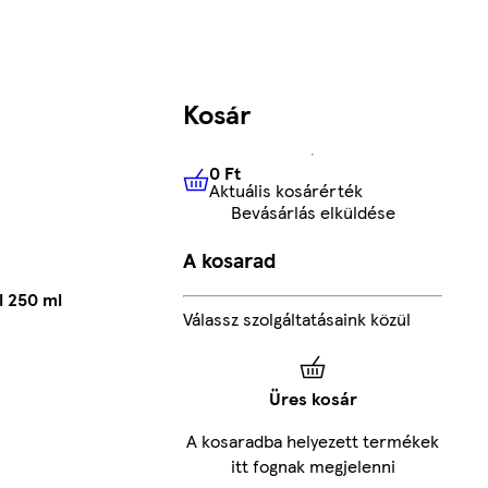
Kosár
0 Ft
Aktuális kosárérték
0 Ft
Aktuális kosárérték
Bevásárlás elküldése
A kosarad
l 250 ml
Válassz szolgáltatásaink közül
Üres kosár
A kosaradba helyezett termékek
itt fognak megjelenni