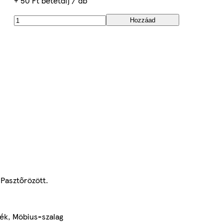
+ 50 Ft betétdíj / db
Hozzáad
 Pasztőrözött.
mék, Möbius-szalag