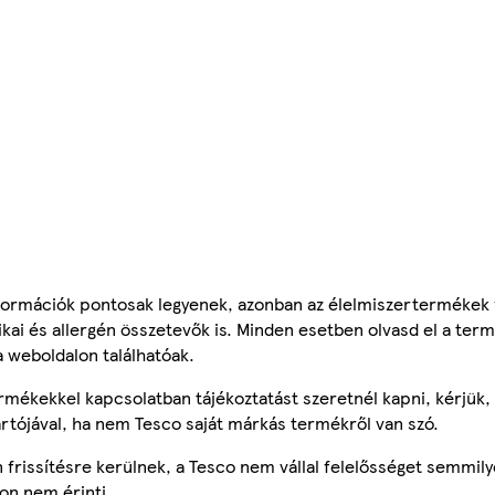
ormációk pontosak legyenek, azonban az élelmiszertermékek
tikai és allergén összetevők is. Minden esetben olvasd el a ter
a weboldalon találhatóak.
mékekkel kapcsolatban tájékoztatást szeretnél kapni, kérjük, 
ártójával, ha nem Tesco saját márkás termékről van szó.
frissítésre kerülnek, a Tesco nem vállal felelősséget semmily
on nem érinti.