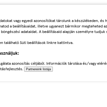
datokat vagy egyedi azonosítókat tárolunk a készülékeden, és
atod a beállításaidat, illetve ugyanezt bármikor megteheted a
 böngészési adataidat. A beállításaid alapján személyre tudjuk 
található Süti beállítások linkre kattintva.
sználjuk:
sgálata azonosítás céljából. Információk tárolása és/vagy elér
tásfejlesztés.
Partnereink listája