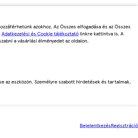
 hozzáférhetünk azokhoz. Az Összes elfogadása és az Összes
z
Adatkezelési és Cookie tájékoztató
linkre kattintva is. A
szabni a vásárlási élményedet az oldalon.
ése az eszközön. Személyre szabott hirdetések és tartalmak,
Bejelentkezés
Regisztráció