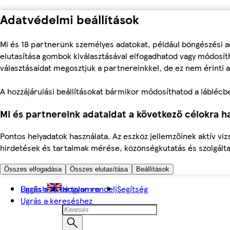
Adatvédelmi beállítások
Mi és 18 partnerünk személyes adatokat, például böngészési a
elutasítása gombok kiválasztásával elfogadhatod vagy módosíth
választásaidat megosztjuk a partnereinkkel, de ez nem érinti a
A hozzájárulási beállításokat bármikor módosíthatod a láblécben 
Mi és partnereink adataidat a következő célokra ha
Pontos helyadatok használata. Az eszköz jellemzőinek aktív viz
hirdetések és tartalmak mérése, közönségkutatás és szolgálta
Összes elfogadása
Összes elutasítása
Beállítások
Ugrás a fő tartalomra
English
Hogyan rendelj
Segítség
Ugrás a kereséshez