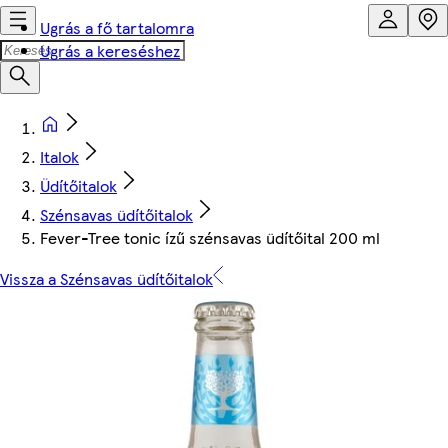
Ugrás a fő tartalomra
Ugrás a kereséshez
Italok
Üdítőitalok
Szénsavas üdítőitalok
Fever-Tree tonic ízű szénsavas üdítőital 200 ml
Vissza a Szénsavas üdítőitalok