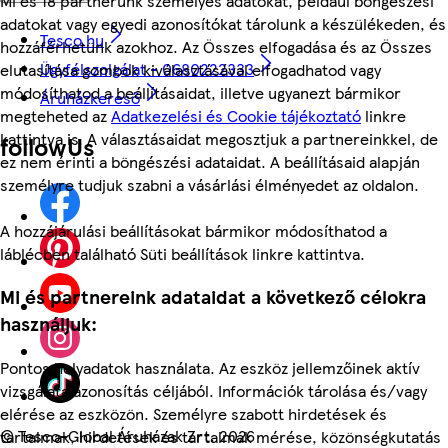
Mi és 18 partnerünk személyes adatokat, például böngészési
adatokat vagy egyedi azonosítókat tárolunk a készülékeden, és
Tesco.hu
hozzáférhetünk azokhoz. Az Összes elfogadása és az Összes
Ügyfélszolgálat - 0680222333
elutasítása gombok kiválasztásával elfogadhatod vagy
módosíthatod a beállításaidat, illetve ugyanezt bármikor
Áruházkereső
megteheted az
Adatkezelési és Cookie tájékoztató
linkre
kattintva is. A választásaidat megosztjuk a partnereinkkel, de
followUs
ez nem érinti a böngészési adataidat. A beállításaid alapján
személyre tudjuk szabni a vásárlási élményedet az oldalon.
A hozzájárulási beállításokat bármikor módosíthatod a
láblécben található Süti beállítások linkre kattintva.
Mi és partnereink adataidat a következő célokra
használjuk:
Pontos helyadatok használata. Az eszköz jellemzőinek aktív
vizsgálata azonosítás céljából. Információk tárolása és/vagy
elérése az eszközön. Személyre szabott hirdetések és
©
Tesco-Global Áruházak Zrt. 2026
tartalmak, hirdetések és tartalmak mérése, közönségkutatás