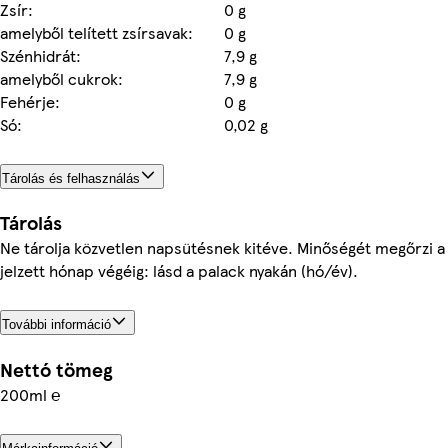
Zsír:
0 g
amelyből telített zsírsavak:
0 g
Szénhidrát:
7,9 g
amelyből cukrok:
7,9 g
Fehérje:
0 g
Só:
0,02 g
Tárolás és felhasználás
Tárolás
Ne tárolja közvetlen napsütésnek kitéve. Minőségét megőrzi a
jelzett hónap végéig: lásd a palack nyakán (hó/év).
További információ
Nettó tömeg
200ml ℮