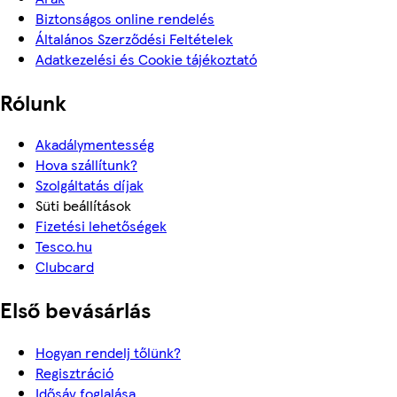
Biztonságos online rendelés
Általános Szerződési Feltételek
Adatkezelési és Cookie tájékoztató
Rólunk
Akadálymentesség
Hova szállítunk?
Szolgáltatás díjak
Süti beállítások
Fizetési lehetőségek
Tesco.hu
Clubcard
Első bevásárlás
Hogyan rendelj tőlünk?
Regisztráció
Idősáv foglalása