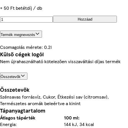
+ 50 Ft betétdíj / db
Hozzáad
Termék megnevezés
Csomagolás mérete: 0.2l
Külső cégek logói
Nem újrahasználható kötelezően visszaváltási díjas termék
Összetevők
Összetevők
Szénsavas forrásvíz, Cukor, Étkezési sav (citromsav),
Természetes aromák beleértve a kinint
Tápanyagtartalom
Átlagos tápérték
100 ml:
Energia:
144 kJ, 34 kcal