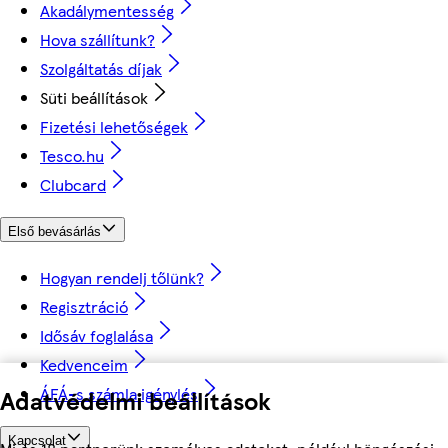
Akadálymentesség
Hova szállítunk?
Szolgáltatás díjak
Süti beállítások
Fizetési lehetőségek
Tesco.hu
Clubcard
Első bevásárlás
Hogyan rendelj tőlünk?
Regisztráció
Idősáv foglalása
Kedvenceim
ÁFÁ-s számla igénylés
Adatvédelmi beállítások
Kapcsolat