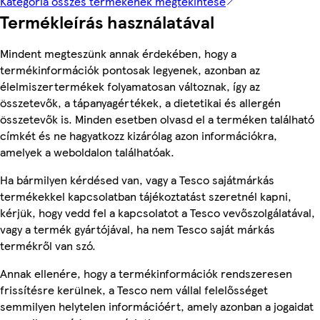
Kategória összes termékének megtekintése
Termékleírás használatával
Mindent megteszünk annak érdekében, hogy a
termékinformációk pontosak legyenek, azonban az
élelmiszertermékek folyamatosan változnak, így az
összetevők, a tápanyagértékek, a dietetikai és allergén
összetevők is. Minden esetben olvasd el a terméken található
címkét és ne hagyatkozz kizárólag azon információkra,
amelyek a weboldalon találhatóak.
Ha bármilyen kérdésed van, vagy a Tesco sajátmárkás
termékekkel kapcsolatban tájékoztatást szeretnél kapni,
kérjük, hogy vedd fel a kapcsolatot a Tesco vevőszolgálatával,
vagy a termék gyártójával, ha nem Tesco saját márkás
termékről van szó.
Annak ellenére, hogy a termékinformációk rendszeresen
frissítésre kerülnek, a Tesco nem vállal felelősséget
semmilyen helytelen információért, amely azonban a jogaidat