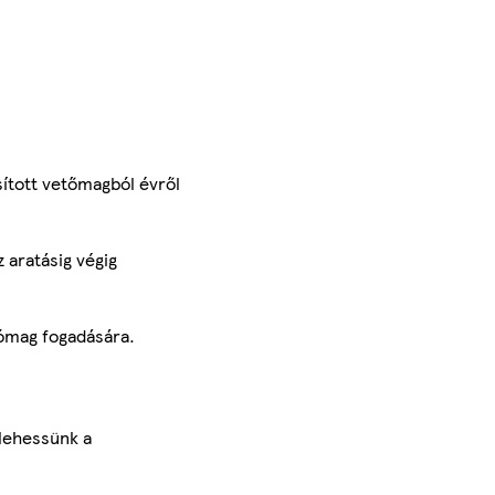
sított vetőmagból évről
 aratásig végig
gómag fogadására.
 lehessünk a