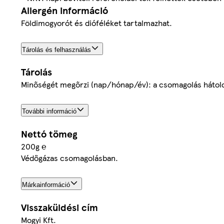
Allergén információ
Földimogyorót és dióféléket tartalmazhat.
Tárolás és felhasználás
Tárolás
Minőségét megőrzi (nap/hónap/év): a csomagolás hátolda
További információ
Nettó tömeg
200g ℮
Védőgázas csomagolásban.
Márkainformáció
Visszaküldési cím
Mogyi Kft.