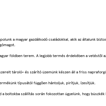
polunk a magyar gazdálkodó családokkal, akik az általunk bizto
rgómagot.
yar földben terem. A legjobb termés érdekében a vetéstől az
szerelt tároló- és szárító üzemünk készen áll a friss naprafor
mékünk típusától függően hántoljuk, pirítjuk, ízesítjük.
 a boltokba szállítás során fokozottan ügyelünk, hogy büszkék