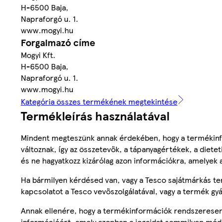
H-6500 Baja,
Napraforgó u. 1.
www.mogyi.hu
Forgalmazó címe
Mogyi Kft.
H-6500 Baja,
Napraforgó u. 1.
www.mogyi.hu
Kategória összes termékének megtekintése
Termékleírás használatával
Mindent megteszünk annak érdekében, hogy a termékinf
változnak, így az összetevők, a tápanyagértékek, a diete
és ne hagyatkozz kizárólag azon információkra, amelyek 
Ha bármilyen kérdésed van, vagy a Tesco sajátmárkás ter
kapcsolatot a Tesco vevőszolgálatával, vagy a termék gy
Annak ellenére, hogy a termékinformációk rendszeresen 
információért, amely azonban a jogaidat semmilyen mód