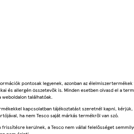
ormációk pontosak legyenek, azonban az élelmiszertermékek
tikai és allergén összetevők is. Minden esetben olvasd el a ter
a weboldalon találhatóak.
mékekkel kapcsolatban tájékoztatást szeretnél kapni, kérjük, 
ártójával, ha nem Tesco saját márkás termékről van szó.
frissítésre kerülnek, a Tesco nem vállal felelősséget semmily
on nem érinti.