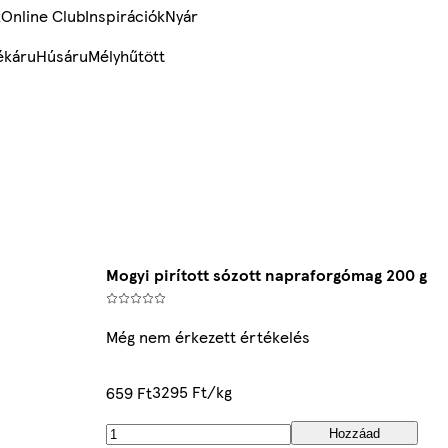
k
Online Club
Inspirációk
Nyár
ékáru
Húsáru
Mélyhűtött
Mogyi pirított sózott napraforgómag 200 g
Még nem érkezett értékelés
3295 Ft/kg
659 Ft
Hozzáad