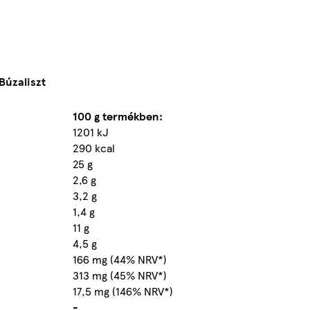
Búzaliszt
100 g termékben:
1201 kJ
290 kcal
25 g
2,6 g
3,2 g
1,4 g
11 g
4,5 g
166 mg (44% NRV*)
313 mg (45% NRV*)
17,5 mg (146% NRV*)
-