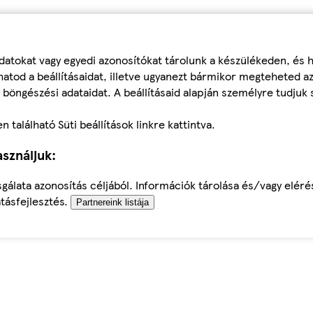
datokat vagy egyedi azonosítókat tárolunk a készülékeden, és
atod a beállításaidat, illetve ugyanezt bármikor megteheted a
 böngészési adataidat. A beállításaid alapján személyre tudjuk 
található Süti beállítások linkre kattintva.
sználjuk:
sgálata azonosítás céljából. Információk tárolása és/vagy elér
tásfejlesztés.
Partnereink listája