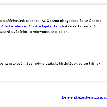
 hozzáférhetünk azokhoz. Az Összes elfogadása és az Összes
z
Adatkezelési és Cookie tájékoztató
linkre kattintva is. A
szabni a vásárlási élményedet az oldalon.
ése az eszközön. Személyre szabott hirdetések és tartalmak,
Bejelentkezés
Regisztráció