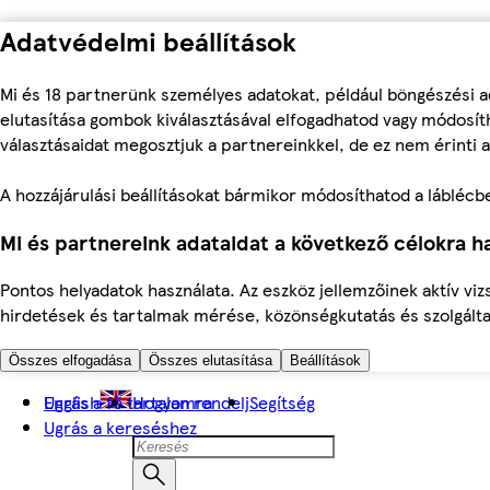
Adatvédelmi beállítások
Mi és 18 partnerünk személyes adatokat, például böngészési a
elutasítása gombok kiválasztásával elfogadhatod vagy módosíth
választásaidat megosztjuk a partnereinkkel, de ez nem érinti a
A hozzájárulási beállításokat bármikor módosíthatod a láblécben 
Mi és partnereink adataidat a következő célokra ha
Pontos helyadatok használata. Az eszköz jellemzőinek aktív viz
hirdetések és tartalmak mérése, közönségkutatás és szolgálta
Összes elfogadása
Összes elutasítása
Beállítások
Ugrás a fő tartalomra
English
Hogyan rendelj
Segítség
Ugrás a kereséshez