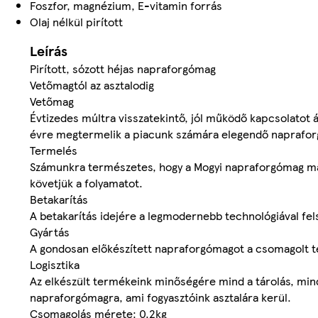
Foszfor, magnézium, E-vitamin forrás
Olaj nélkül pirított
Leírás
Pirított, sózott héjas napraforgómag
Vetőmagtól az asztalodig
Vetőmag
Évtizedes múltra visszatekintő, jól működő kapcsolatot á
évre megtermelik a piacunk számára elegendő naprafo
Termelés
Számunkra természetes, hogy a Mogyi napraforgómag mag
követjük a folyamatot.
Betakarítás
A betakarítás idejére a legmodernebb technológiával fel
Gyártás
A gondosan előkészített napraforgómagot a csomagolt ter
Logisztika
Az elkészült termékeink minőségére mind a tárolás, mind
napraforgómagra, ami fogyasztóink asztalára kerül.
Csomagolás mérete: 0.2kg