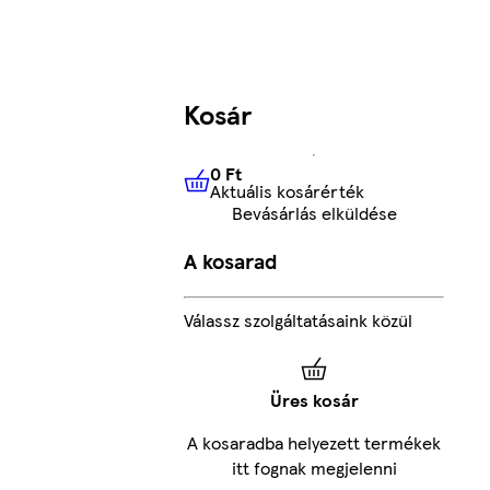
Kosár
0 Ft
Aktuális kosárérték
0 Ft
Aktuális kosárérték
Bevásárlás elküldése
A kosarad
Válassz szolgáltatásaink közül
Üres kosár
A kosaradba helyezett termékek
itt fognak megjelenni