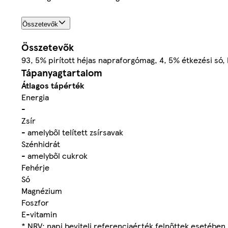
Összetevők
Összetevők
93, 5% pirított héjas napraforgómag, 4, 5% étkezési só,
Tápanyagtartalom
Átlagos tápérték
Energia
-
Zsír
- amelyből telített zsírsavak
Szénhidrát
- amelyből cukrok
Fehérje
Só
Magnézium
Foszfor
E-vitamin
* NRV: napi beviteli referenciaérték felnőttek esetében