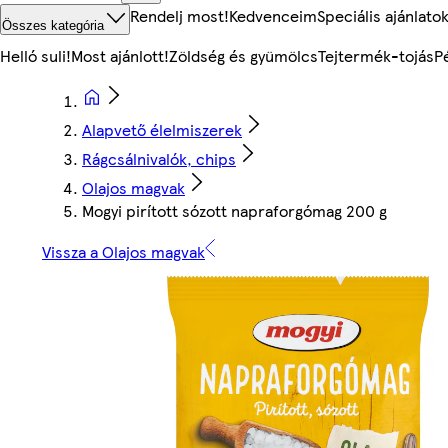
Rendelj most!
Kedvenceim
Speciális ajánlato
Összes kategória
Helló suli!
Most ajánlott!
Zöldség és gyümölcs
Tejtermék-tojás
P
Alapvető élelmiszerek
Rágcsálnivalók, chips
Olajos magvak
Mogyi pirított sózott napraforgómag 200 g
Vissza a Olajos magvak