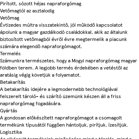
Pirított, sózott héjas napraforgómag
Vetőmagtól az asztalodig
Vetőmag
Évtizedes múltra visszatekintő, jól működő kapcsolatot
ápolunk a magyar gazdálkodó családokkal, akik az általunk
biztosított vetőmagból évről évre megtermelik a piacunk
számára elegendő napraforgómagot.
Termelés
Számunkra természetes, hogy a Mogyi napraforgómag magyar
földben terem. A legjobb termés érdekében a vetéstől az
aratásig végig követjük a folyamatot.
Betakarítás
A betakarítás idejére a legmodernebb technológiával
felszerelt tároló- és szárító üzemünk készen áll a friss
napraforgómag fogadására.
Gyártás
A gondosan előkészített napraforgómagot a csomagolt
termékünk típusától függően hántoljuk, pirítjuk, ízesítjük.
Logisztika
Az elkészült termékeink minőségére mind a tárolás, mind a