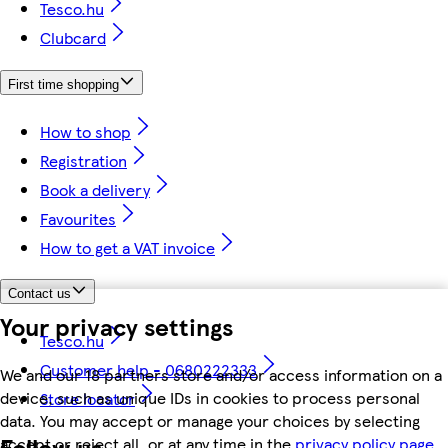
Tesco.hu
Clubcard
First time shopping
How to shop
Registration
Book a delivery
Favourites
How to get a VAT invoice
Contact us
Your privacy settings
Tesco.hu
Customer help - 0680222333
We and our 18 partners store and/or access information on a
device, such as unique IDs in cookies to process personal
Store locator
data. You may accept or manage your choices by selecting
Follow us
accept or reject all, or at any time in the
privacy policy page.