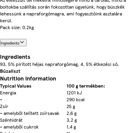
boltokba szállítás során fokozottan ügyelünk, hogy büszkék
lehessünk a napraforgómagra, ami fogyasztóink asztalára
kerül.
Pack size: 0.2kg
Ingredients
Ingredients
93, 5% pirított héjas napraforgómag, 4, 5% étkezési só,
Búzaliszt
Nutrition information
Typical Values
100 g termékben:
Energia
1201 kJ
-
290 kcal
Zsír
25 g
- amelyből telített zsírsavak
2,6 g
Szénhidrát
3,2 g
- amelyből cukrok
1,4 g