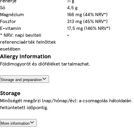
Fehérje
11 g
Só
4,5 g
Magnézium
166 mg (44% NRV*)
Foszfor
313 mg (45% NRV*)
E-vitamin
17,5 mg (146% NRV*)
* NRV: napi beviteli
-
referenciaérték felnőttek
esetében
Allergy Information
Földimogyorót és dióféléket tartalmazhat.
Storage and preparation
Storage
Minőségét megőrzi (nap/hónap/év): a csomagolás hátoldalán
feltüntetett időpontig.
More information