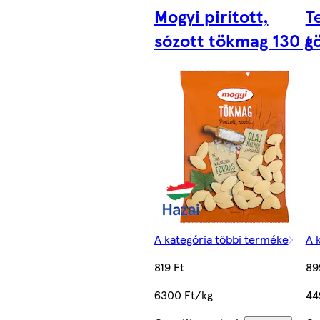
Mogyi pirított,
T
sózott tökmag 130 g
t
A kategória többi terméke
A 
819 Ft
89
6300 Ft/kg
44