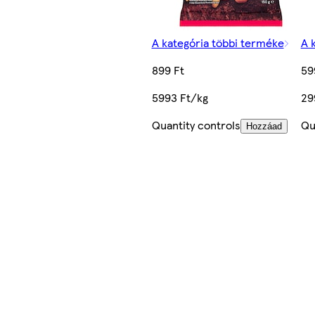
A kategória többi terméke
A 
899 Ft
59
5993 Ft/kg
29
Quantity controls
Qu
Hozzáad