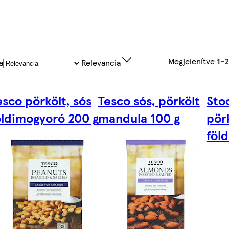
Megjelenítve
1-
a
Relevancia
esco pörkölt, sós
Tesco sós, pörkölt
Sto
öldimogyoró 200 g
mandula 100 g
pörk
föl