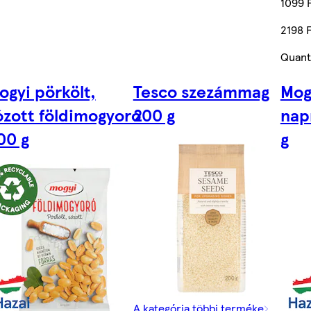
1099 
2198 
Quant
ogyi pörkölt,
Tesco szezámmag
Mogy
ózott földimogyoró
200 g
nap
00 g
g
A kategória többi terméke