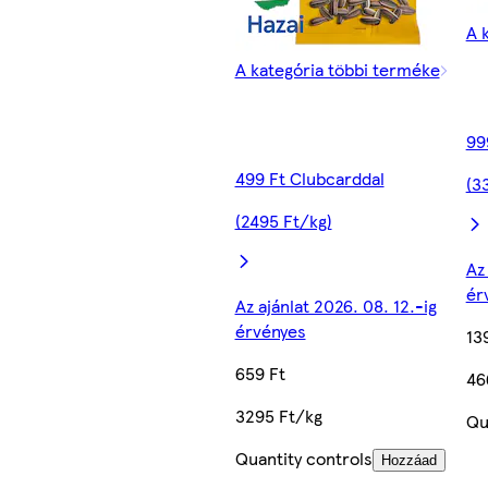
A 
A kategória többi terméke
99
499 Ft Clubcarddal
(3
(2495 Ft/kg)
Az
ér
Az ajánlat 2026. 08. 12.-ig
érvényes
13
659 Ft
46
3295 Ft/kg
Qu
Quantity controls
Hozzáad