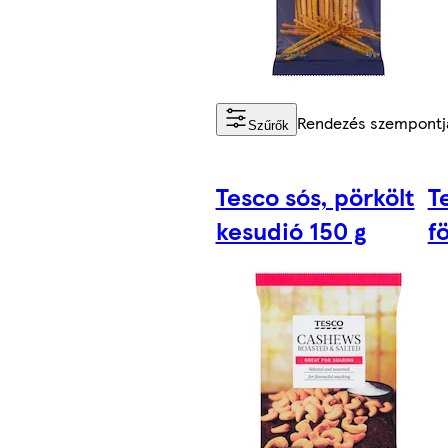
Rendezés szempontj
Szűrők
Tesco sós, pörkölt
T
kesudió 150 g
f