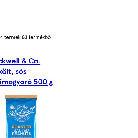
24
termék
63
termékből
ckwell & Co.
ölt, sós
dimogyoró 500 g