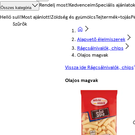
Rendelj most!
Kedvenceim
Speciális ajánlato
Összes kategória
Helló suli!
Most ajánlott!
Zöldség és gyümölcs
Tejtermék-tojás
P
Alapvető élelmiszerek
Rágcsálnivalók, chips
Olajos magvak
Vissza ide Rágcsálnivalók, chips
Olajos magvak