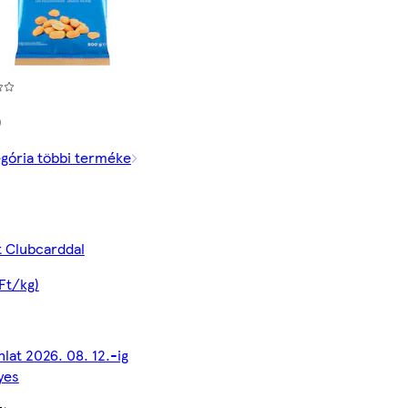
)
egória többi terméke
t Clubcarddal
Ft/kg)
nlat 2026. 08. 12.-ig
yes