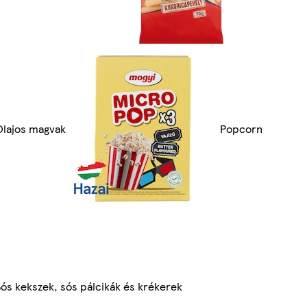
Olajos magvak
Popcorn
ós kekszek, sós pálcikák és krékerek