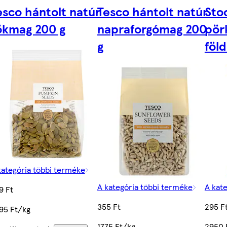
esco hántolt natúr
Tesco hántolt natúr
Sto
ökmag 200 g
napraforgómag 200
pörk
g
föl
kategória többi terméke
A kategória többi terméke
A kat
9 Ft
355 Ft
295 F
95 Ft/kg
1775 Ft/kg
2950 