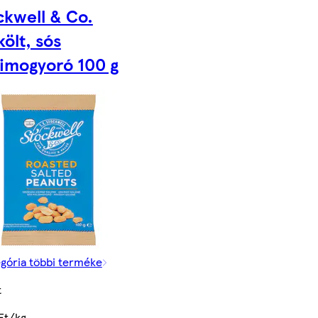
ckwell & Co.
ölt, sós
dimogyoró 100 g
egória többi terméke
t
Ft/kg