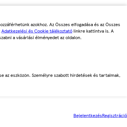
 hozzáférhetünk azokhoz. Az Összes elfogadása és az Összes
z
Adatkezelési és Cookie tájékoztató
linkre kattintva is. A
szabni a vásárlási élményedet az oldalon.
ése az eszközön. Személyre szabott hirdetések és tartalmak,
Bejelentkezés
Regisztráció