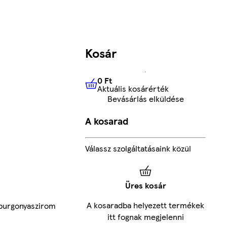
Kosár
0 Ft
Aktuális kosárérték
0 Ft
Aktuális kosárérték
Bevásárlás elküldése
A kosarad
Válassz szolgáltatásaink közül
Üres kosár
A kosaradba helyezett termékek
burgonyaszirom
itt fognak megjelenni