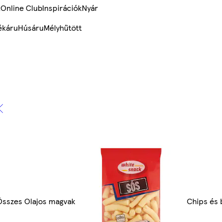
k
Online Club
Inspirációk
Nyár
ékáru
Húsáru
Mélyhűtött
Összes Olajos magvak
Chips és 