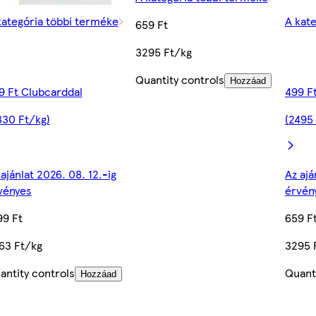
kategória többi terméke
A kat
659 Ft
3295 Ft/kg
Quantity controls
Hozzáad
9 Ft Clubcarddal
499 F
330 Ft/kg)
(2495
 ajánlat 2026. 08. 12.-ig
Az ajá
vényes
érvén
99 Ft
659 F
63 Ft/kg
3295 
antity controls
Quant
Hozzáad