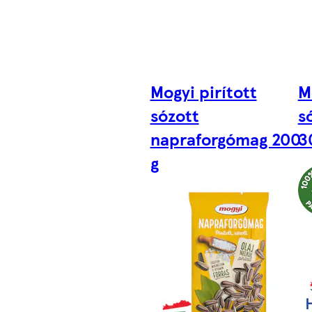
Mogyi pirított
M
sózott
s
napraforgómag 200
3
g