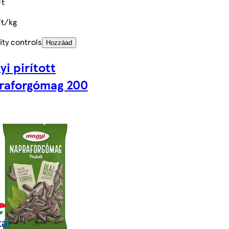
Ft
Ft/kg
ity controls
Hozzáad
i pirított
raforgómag 200