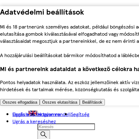
Adatvédelmi beállítások
Mi és 18 partnerünk személyes adatokat, például böngészési a
elutasítása gombok kiválasztásával elfogadhatod vagy módosíth
választásaidat megosztjuk a partnereinkkel, de ez nem érinti a
A hozzájárulási beállításokat bármikor módosíthatod a láblécben 
Mi és partnereink adataidat a következő célokra ha
Pontos helyadatok használata. Az eszköz jellemzőinek aktív viz
hirdetések és tartalmak mérése, közönségkutatás és szolgálta
Összes elfogadása
Összes elutasítása
Beállítások
Ugrás a fő tartalomra
English
Hogyan rendelj
Segítség
Ugrás a kereséshez