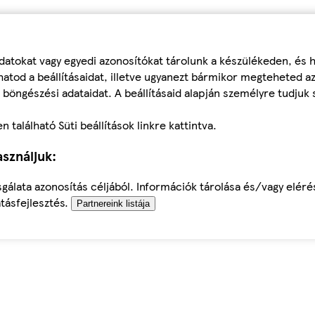
datokat vagy egyedi azonosítókat tárolunk a készülékeden, és
atod a beállításaidat, illetve ugyanezt bármikor megteheted a
 böngészési adataidat. A beállításaid alapján személyre tudjuk 
található Süti beállítások linkre kattintva.
sználjuk:
sgálata azonosítás céljából. Információk tárolása és/vagy elér
tásfejlesztés.
Partnereink listája