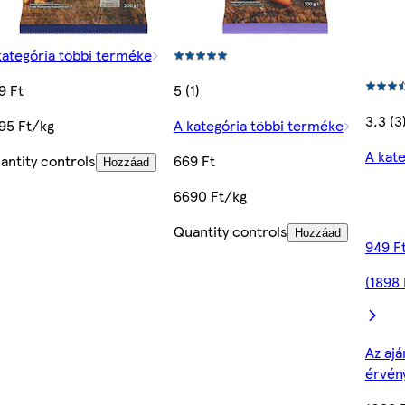
kategória többi terméke
9 Ft
5 (1)
3.3 (3
95 Ft/kg
A kategória többi terméke
A kat
antity controls
669 Ft
Hozzáad
6690 Ft/kg
Quantity controls
Hozzáad
949 F
(1898 
Az ajá
érvén