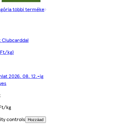
egória többi terméke
t Clubcarddal
 Ft/kg)
nlat 2026. 08. 12.-ig
yes
t
Ft/kg
ity controls
Hozzáad