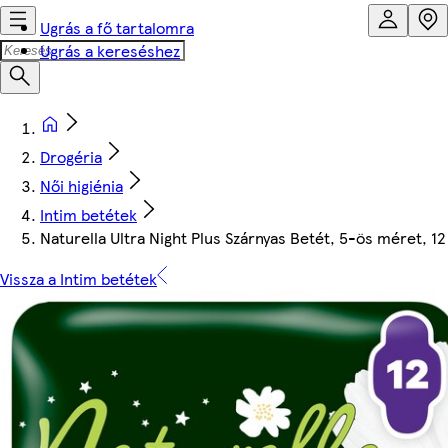
Ugrás a fő tartalomra
Ugrás a kereséshez
Drogéria
Női higiénia
Intim betétek
Naturella Ultra Night Plus Szárnyas Betét, 5-ös méret, 12
Vissza a Intim betétek