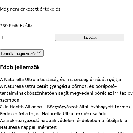
Még nem érkezett értékelés
66 Ft/db
789 Ft
Hozzáad
Termék megnevezés
Főbb jellemzők
A Naturella Ultra a tisztaság és frissesség érzését nyújtja
A Naturella Ultra betét gyengéd a bőrhöz, és bőrápoló-
tartalmának köszönhetően segít megvédeni bőrét az irritációv
szemben
Skin Health Alliance – Bőrgyógyászok által jóváhagyott termék
Fedezze fel a teljes Naturella Ultra termékcsaládot
Az alakhoz igazodó nappali védelem érdekében próbálja ki a
Naturella nappali méreteit