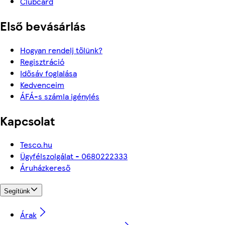
Clubcard
Első bevásárlás
Hogyan rendelj tőlünk?
Regisztráció
Idősáv foglalása
Kedvenceim
ÁFÁ-s számla igénylés
Kapcsolat
Tesco.hu
Ügyfélszolgálat - 0680222333
Áruházkereső
Segítünk
Árak