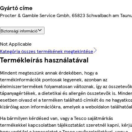
Gyártó címe
Procter & Gamble Service Gmbh, 65823 Schwalbach am Taun
Biztonsági információ
Not Applicable
Kategória összes termékének megtekintése
Termékleírás használatával
Mindent megteszünk annak érdekében, hogy a
termékinformációk pontosak legyenek, azonban az
élelmiszertermékek folyamatosan változnak, így az összetevők
tápanyagértékek, a dietetikai és allergén összetevők is. Minde
esetben olvasd el a terméken található címkét és ne hagyatko
kizárólag azon információkra, amelyek a weboldalon találhatóa
Ha bármilyen kérdésed van, vagy a Tesco sajátmárkás
termékekkel kapcsolatban tájékoztatást szeretnél kapni, kérjü
hogy vedd fel a kapcsolatot a Tesco vevőszolgálatával, vagy a