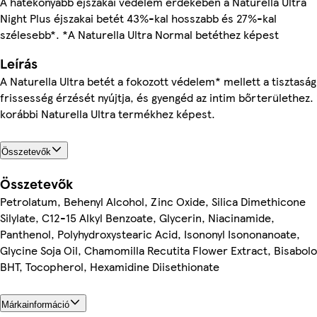
A hatékonyabb éjszakai védelem érdekében a Naturella Ultra
Night Plus éjszakai betét 43%-kal hosszabb és 27%-kal
szélesebb*. *A Naturella Ultra Normal betéthez képest
Leírás
A Naturella Ultra betét a fokozott védelem* mellett a tisztaság
frissesség érzését nyújtja, és gyengéd az intim bőrterülethez.
korábbi Naturella Ultra termékhez képest.
Összetevők
Összetevők
Petrolatum, Behenyl Alcohol, Zinc Oxide, Silica Dimethicone
Silylate, C12-15 Alkyl Benzoate, Glycerin, Niacinamide,
Panthenol, Polyhydroxystearic Acid, Isononyl Isononanoate,
Glycine Soja Oil, Chamomilla Recutita Flower Extract, Bisabolo
BHT, Tocopherol, Hexamidine Diisethionate
Márkainformáció