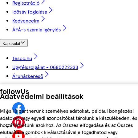
Regisztráció
Idősáv foglalása
Kedvenceim
ÁFÁ-s számla igénylés
Kapcsolat
Tesco.hu
Ügyfélszolgálat - 0680222333
Áruházkereső
followUs
Adatvédelmi beállítások
Mi és 18 partnerünk személyes adatokat, például böngészési
adatokat vagy egyedi azonosítókat tárolunk a készülékeden, és
hozzáférhetünk azokhoz. Az Összes elfogadása és az Összes
elutasítása gombok kiválasztásával elfogadhatod vagy