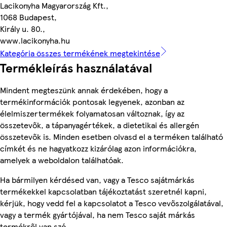
Lacikonyha Magyarország Kft.,
1068 Budapest,
Király u. 80.,
www.lacikonyha.hu
Kategória összes termékének megtekintése
Termékleírás használatával
Mindent megteszünk annak érdekében, hogy a
termékinformációk pontosak legyenek, azonban az
élelmiszertermékek folyamatosan változnak, így az
összetevők, a tápanyagértékek, a dietetikai és allergén
összetevők is. Minden esetben olvasd el a terméken található
címkét és ne hagyatkozz kizárólag azon információkra,
amelyek a weboldalon találhatóak.
Ha bármilyen kérdésed van, vagy a Tesco sajátmárkás
termékekkel kapcsolatban tájékoztatást szeretnél kapni,
kérjük, hogy vedd fel a kapcsolatot a Tesco vevőszolgálatával,
vagy a termék gyártójával, ha nem Tesco saját márkás
termékről van szó.