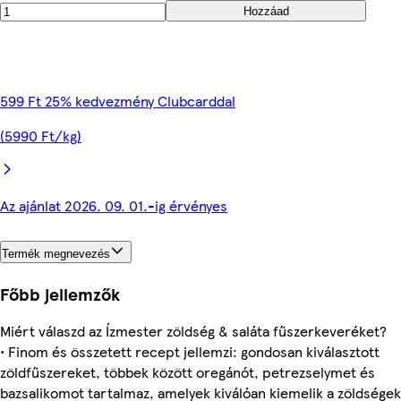
Hozzáad
599 Ft 25% kedvezmény Clubcarddal
(5990 Ft/kg)
Az ajánlat 2026. 09. 01.-ig érvényes
Termék megnevezés
Főbb jellemzők
Miért válaszd az Ízmester zöldség & saláta fűszerkeveréket?
• Finom és összetett recept jellemzi: gondosan kiválasztott
zöldfűszereket, többek között oregánót, petrezselymet és
bazsalikomot tartalmaz, amelyek kiválóan kiemelik a zöldségek