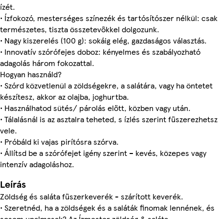
ízét.
• Ízfokozó, mesterséges színezék és tartósítószer nélkül: csak
természetes, tiszta összetevőkkel dolgozunk.
• Nagy kiszerelés (100 g): sokáig elég, gazdaságos választás.
• Innovatív szórófejes doboz: kényelmes és szabályozható
adagolás három fokozattal.
Hogyan használd?
• Szórd közvetlenül a zöldségekre, a salátára, vagy ha öntetet
készítesz, akkor az olajba, joghurtba.
• Használhatod sütés/ párolás előtt, közben vagy után.
• Tálalásnál is az asztalra teheted, s ízlés szerint fűszerezhetsz
vele.
• Próbáld ki vajas pirítósra szórva.
• Állítsd be a szórófejet igény szerint – kevés, közepes vagy
intenzív adagoláshoz.
Leírás
Zöldség és saláta fűszerkeverék - szárított keverék.
• Szeretnéd, ha a zöldségek és a saláták finomak lennének, és
sosem unalmasak? Az Ízmester zöldség & saláta