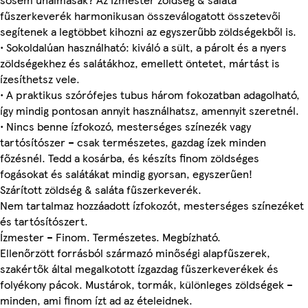
fűszerkeverék harmonikusan összeválogatott összetevői
segítenek a legtöbbet kihozni az egyszerűbb zöldségekből is.
• Sokoldalúan használható: kiváló a sült, a párolt és a nyers
zöldségekhez és salátákhoz, emellett öntetet, mártást is
ízesíthetsz vele.
• A praktikus szórófejes tubus három fokozatban adagolható,
így mindig pontosan annyit használhatsz, amennyit szeretnél.
• Nincs benne ízfokozó, mesterséges színezék vagy
tartósítószer – csak természetes, gazdag ízek minden
főzésnél. Tedd a kosárba, és készíts finom zöldséges
fogásokat és salátákat mindig gyorsan, egyszerűen!
Szárított zöldség & saláta fűszerkeverék.
Nem tartalmaz hozzáadott ízfokozót, mesterséges színezéket
és tartósítószert.
Ízmester – Finom. Természetes. Megbízható.
Ellenőrzött forrásból származó minőségi alapfűszerek,
szakértők által megalkotott ízgazdag fűszerkeverékek és
folyékony pácok. Mustárok, tormák, különleges zöldségek –
minden, ami finom ízt ad az ételeidnek.