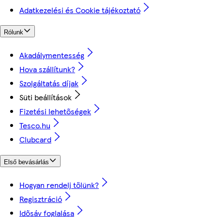
Adatkezelési és Cookie tájékoztató
Rólunk
Akadálymentesség
Hova szállítunk?
Szolgáltatás díjak
Süti beállítások
Fizetési lehetőségek
Tesco.hu
Clubcard
Első bevásárlás
Hogyan rendelj tőlünk?
Regisztráció
Idősáv foglalása