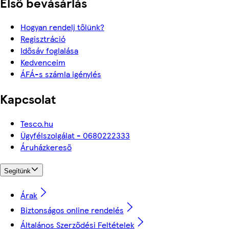
Első bevásárlás
Hogyan rendelj tőlünk?
Regisztráció
Idősáv foglalása
Kedvenceim
ÁFÁ-s számla igénylés
Kapcsolat
Tesco.hu
Ügyfélszolgálat - 0680222333
Áruházkereső
Segítünk
Árak
Biztonságos online rendelés
Általános Szerződési Feltételek