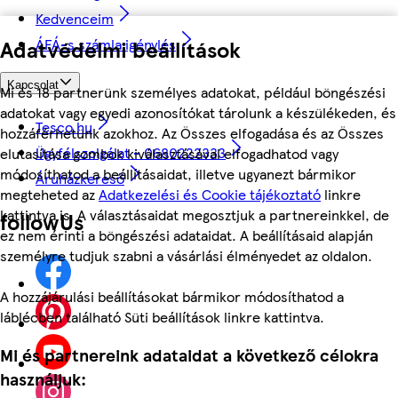
Kedvenceim
ÁFÁ-s számla igénylés
Adatvédelmi beállítások
Kapcsolat
Mi és 18 partnerünk személyes adatokat, például böngészési
adatokat vagy egyedi azonosítókat tárolunk a készülékeden, és
Tesco.hu
hozzáférhetünk azokhoz. Az Összes elfogadása és az Összes
Ügyfélszolgálat - 0680222333
elutasítása gombok kiválasztásával elfogadhatod vagy
módosíthatod a beállításaidat, illetve ugyanezt bármikor
Áruházkereső
megteheted az
Adatkezelési és Cookie tájékoztató
linkre
kattintva is. A választásaidat megosztjuk a partnereinkkel, de
followUs
ez nem érinti a böngészési adataidat. A beállításaid alapján
személyre tudjuk szabni a vásárlási élményedet az oldalon.
A hozzájárulási beállításokat bármikor módosíthatod a
láblécben található Süti beállítások linkre kattintva.
Mi és partnereink adataidat a következő célokra
használjuk: