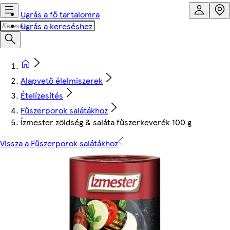
Ugrás a fő tartalomra
Ugrás a kereséshez
Alapvető élelmiszerek
Ételízesítés
Fűszerporok salátákhoz
Ízmester zöldség & saláta fűszerkeverék 100 g
Vissza a Fűszerporok salátákhoz