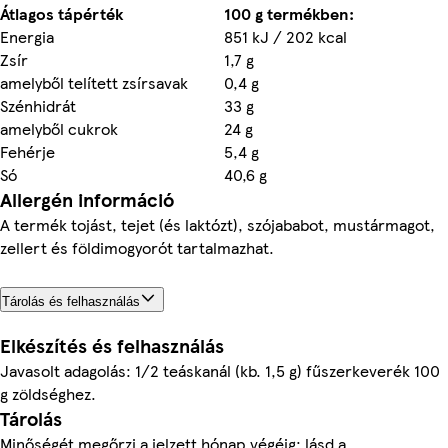
Átlagos tápérték
100 g termékben:
Energia
851 kJ / 202 kcal
Zsír
1,7 g
amelyből telített zsírsavak
0,4 g
Szénhidrát
33 g
amelyből cukrok
24 g
Fehérje
5,4 g
Só
40,6 g
Allergén információ
A termék tojást, tejet (és laktózt), szójababot, mustármagot,
zellert és földimogyorót tartalmazhat.
Tárolás és felhasználás
Elkészítés és felhasználás
Javasolt adagolás: 1/2 teáskanál (kb. 1,5 g) fűszerkeverék 100
g zöldséghez.
Tárolás
Minőségét megőrzi a jelzett hónap végéig: lásd a