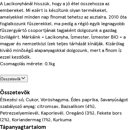
A Lacikonyhánál hisszük, hogy a jó étel összehozza az
embereket. Mi ezért is készítünk olyan termékeket,
amelyekkel minden nap finomat tehetsz az asztalra. 2010 óta
foglalkozunk fűszerekkel, ma pedig a régió egyik legnagyobb
fűszergyártó csoportjának tagjaként dolgozunk a gazdag
ízvilágért. Márkáink – Lacikonyha, Ízmester, Ízmester BIO – a
magyar és nemzetközi ízek teljes tárházát kínálják. Kizárólag
kiváló minőségű alapanyagokkal dolgozunk, mert a finom íz
ezzel kezdődik.
Csomagolás mérete: 0.1kg
Összetevők
Összetevők
Étkezési só, Cukor, Vöröshagyma, Édes paprika, Savanyúságot
szabályozó anyag: citromsav, Bazsalikom (4%),
Petrezselyemlevél, Kaporlevél, Oregánó (3%), Fekete bors
(2%), Koriandermag (1%), Kurkuma
Tápanyagtartalom