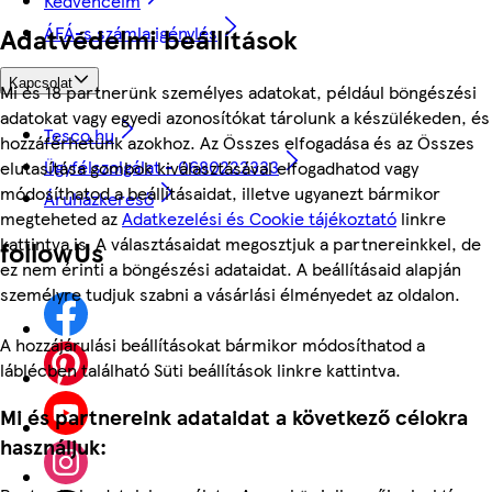
Kedvenceim
ÁFÁ-s számla igénylés
Adatvédelmi beállítások
Kapcsolat
Mi és 18 partnerünk személyes adatokat, például böngészési
adatokat vagy egyedi azonosítókat tárolunk a készülékeden, és
Tesco.hu
hozzáférhetünk azokhoz. Az Összes elfogadása és az Összes
Ügyfélszolgálat - 0680222333
elutasítása gombok kiválasztásával elfogadhatod vagy
módosíthatod a beállításaidat, illetve ugyanezt bármikor
Áruházkereső
megteheted az
Adatkezelési és Cookie tájékoztató
linkre
kattintva is. A választásaidat megosztjuk a partnereinkkel, de
followUs
ez nem érinti a böngészési adataidat. A beállításaid alapján
személyre tudjuk szabni a vásárlási élményedet az oldalon.
A hozzájárulási beállításokat bármikor módosíthatod a
láblécben található Süti beállítások linkre kattintva.
Mi és partnereink adataidat a következő célokra
használjuk: