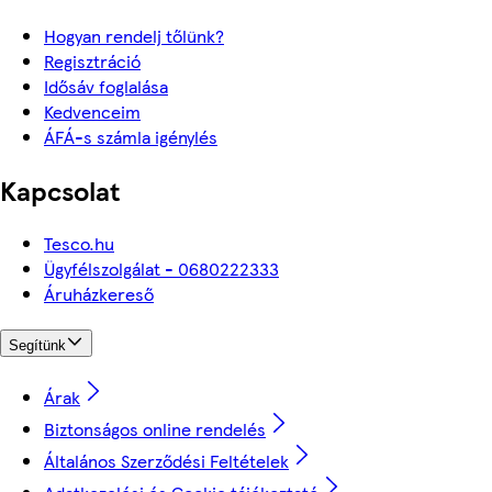
Hogyan rendelj tőlünk?
Regisztráció
Idősáv foglalása
Kedvenceim
ÁFÁ-s számla igénylés
Kapcsolat
Tesco.hu
Ügyfélszolgálat - 0680222333
Áruházkereső
Segítünk
Árak
Biztonságos online rendelés
Általános Szerződési Feltételek