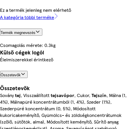
Ez a termék jelenleg nem elérhető
A kategória többi terméke
Termék megnevezés
Csomagolás mérete: 0.3kg
Külső cégek logói
Élelmiszerekkel érintkező
Összetevők
Összetevők
Sovány
tej
, Visszaállított
tejsavópor
, Cukor,
Tejszín
, Málna (1,
4%), Málnapüré koncentrátumból (1, 4%), Szeder (1%),
Szederpüré koncentrátum (0, 5%), Módosított
kukoricakeményítő, Gyümölcs- és zöldségkoncentrátumok
(szőlő, sütőtök, alma), Módosított keményítő, Sűrítő anyag
(szentjánoskenyérliszt), Aroma, Savanyúságot szabályozó