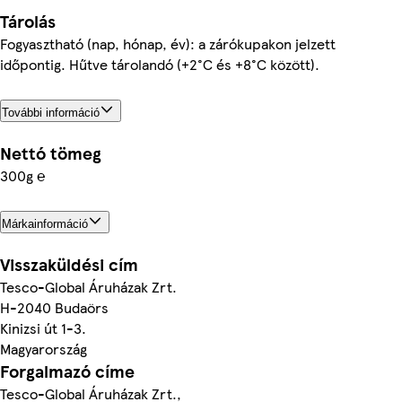
Tárolás
Fogyasztható (nap, hónap, év): a zárókupakon jelzett
időpontig. Hűtve tárolandó (+2°C és +8°C között).
További információ
Nettó tömeg
300g ℮
Márkainformáció
Visszaküldési cím
Tesco-Global Áruházak Zrt.
H-2040 Budaörs
Kinizsi út 1-3.
Magyarország
Forgalmazó címe
Tesco-Global Áruházak Zrt.,