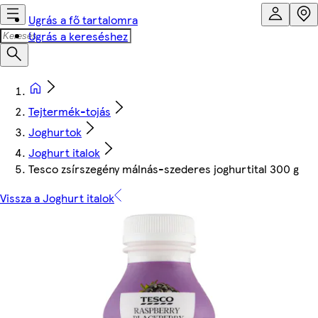
Ugrás a fő tartalomra
Ugrás a kereséshez
Tejtermék-tojás
Joghurtok
Joghurt italok
Tesco zsírszegény málnás-szederes joghurtital 300 g
Vissza a Joghurt italok