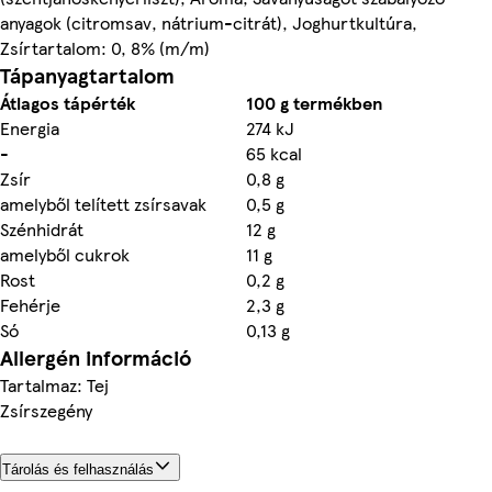
anyagok (citromsav, nátrium-citrát), Joghurtkultúra,
Zsírtartalom: 0, 8% (m/m)
Tápanyagtartalom
Átlagos tápérték
100 g termékben
Energia
274 kJ
-
65 kcal
Zsír
0,8 g
amelyből telített zsírsavak
0,5 g
Szénhidrát
12 g
amelyből cukrok
11 g
Rost
0,2 g
Fehérje
2,3 g
Só
0,13 g
Allergén információ
Tartalmaz: Tej
Zsírszegény
Tárolás és felhasználás