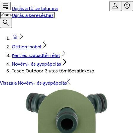
Ugrás a fő tartalomra
Ugrás a kereséshez
Otthon-hobbi
Kert és szabadtéri élet
Növény- és gyepápolás
Tesco Outdoor 3 utas tömlőcsatlakozó
Vissza a Növény- és gyepápolás