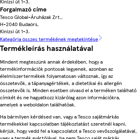
Kinizsi út 1-3.
Forgalmazó címe
Tesco Global-Áruházak Zrt.,
H-2040 Budaörs,
Kinizsi út 1-3.
Kategória összes termékének megtekintése
Termékleírás használatával
Mindent megteszünk annak érdekében, hogy a
termékinformációk pontosak legyenek, azonban az
élelmiszertermékek folyamatosan változnak, így az
összetevők, a tápanyagértékek, a dietetikai és allergén
összetevők is. Minden esetben olvasd el a terméken található
címkét és ne hagyatkozz kizárólag azon információkra,
amelyek a weboldalon találhatóak.
Ha bármilyen kérdésed van, vagy a Tesco sajátmárkás
termékekkel kapcsolatban tájékoztatást szeretnél kapni,
kérjük, hogy vedd fel a kapcsolatot a Tesco vevőszolgálatával,
vagy a termék gyártójával, ha nem Tesco saját márkás