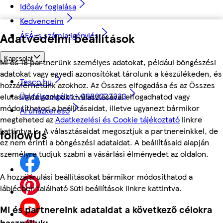
Idősáv foglalása
Kedvenceim
Adatvédelmi beállítások
ÁFÁ-s számla igénylés
Kapcsolat
Mi és 18 partnerünk személyes adatokat, például böngészési
adatokat vagy egyedi azonosítókat tárolunk a készülékeden, és
Tesco.hu
hozzáférhetünk azokhoz. Az Összes elfogadása és az Összes
Ügyfélszolgálat - 0680222333
elutasítása gombok kiválasztásával elfogadhatod vagy
módosíthatod a beállításaidat, illetve ugyanezt bármikor
Áruházkereső
megteheted az
Adatkezelési és Cookie tájékoztató
linkre
kattintva is. A választásaidat megosztjuk a partnereinkkel, de
followUs
ez nem érinti a böngészési adataidat. A beállításaid alapján
személyre tudjuk szabni a vásárlási élményedet az oldalon.
A hozzájárulási beállításokat bármikor módosíthatod a
láblécben található Süti beállítások linkre kattintva.
Mi és partnereink adataidat a következő célokra
használjuk: