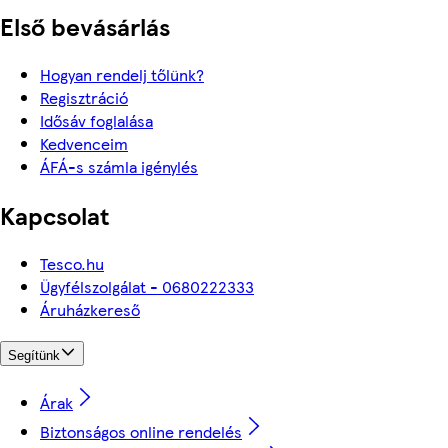
Első bevásárlás
Hogyan rendelj tőlünk?
Regisztráció
Idősáv foglalása
Kedvenceim
ÁFÁ-s számla igénylés
Kapcsolat
Tesco.hu
Ügyfélszolgálat - 0680222333
Áruházkereső
Segítünk
Árak
Biztonságos online rendelés