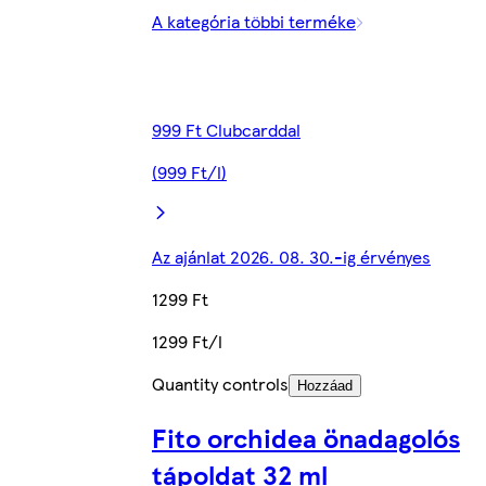
A kategória többi terméke
999 Ft Clubcarddal
(999 Ft/l)
Az ajánlat 2026. 08. 30.-ig érvényes
1299 Ft
1299 Ft/l
Quantity controls
Hozzáad
Fito orchidea önadagolós
tápoldat 32 ml