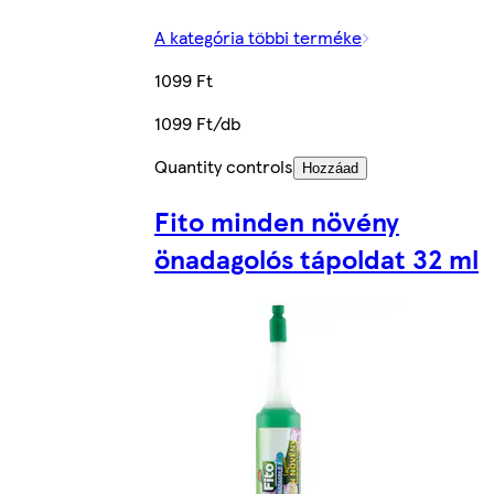
A kategória többi terméke
1099 Ft
1099 Ft/db
Quantity controls
Hozzáad
Fito minden növény
önadagolós tápoldat 32 ml