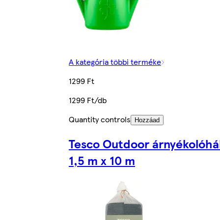
A kategória többi terméke
1299 Ft
1299 Ft/db
Quantity controls
Hozzáad
Tesco Outdoor árnyékolóhá
1,5 m x 10 m