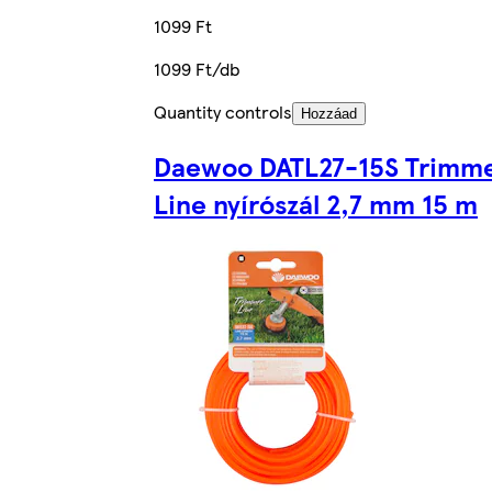
1099 Ft
1099 Ft/db
Quantity controls
Hozzáad
Daewoo DATL27-15S Trimm
Line nyírószál 2,7 mm 15 m