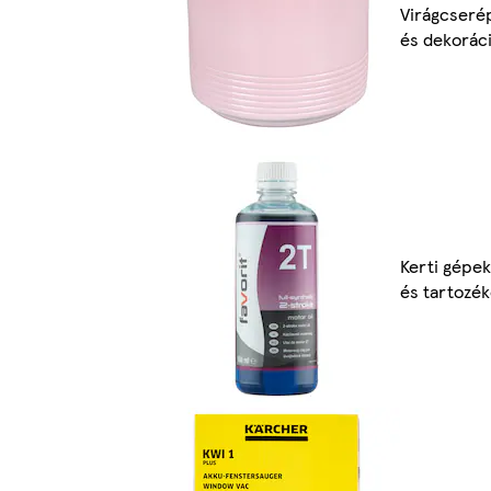
Virágcseré
és dekorác
Kerti gépek
és tartozé