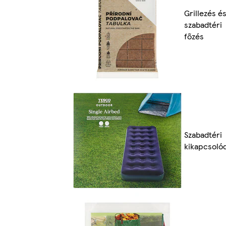
Grillezés é
szabadtéri
főzés
Szabadtéri
kikapcsoló