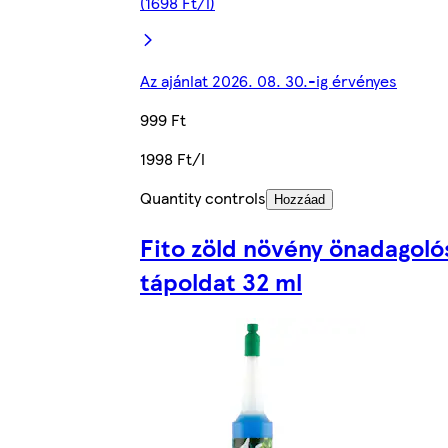
(1698 Ft/l)
Az ajánlat 2026. 08. 30.-ig érvényes
999 Ft
1998 Ft/l
Quantity controls
Hozzáad
Fito zöld növény önadagoló
tápoldat 32 ml