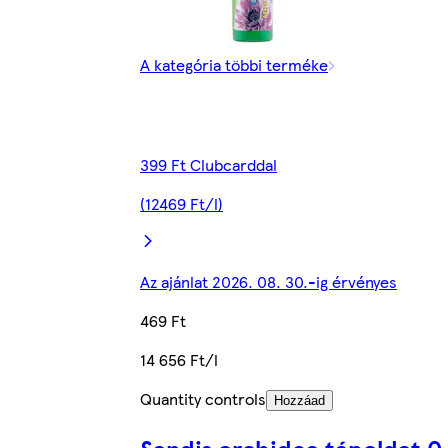
A kategória többi terméke
399 Ft Clubcarddal
(12469 Ft/l)
Az ajánlat 2026. 08. 30.-ig érvényes
469 Ft
14 656 Ft/l
Quantity controls
Hozzáad
Sandis orchidea tápoldat 0