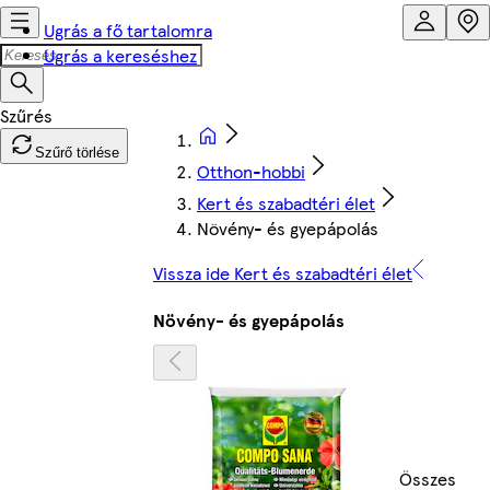
Ugrás a fő tartalomra
Ugrás a kereséshez
Szűrő törlése
Otthon-hobbi
Kert és szabadtéri élet
Növény- és gyepápolás
Vissza ide Kert és szabadtéri élet
Növény- és gyepápolás
Összes