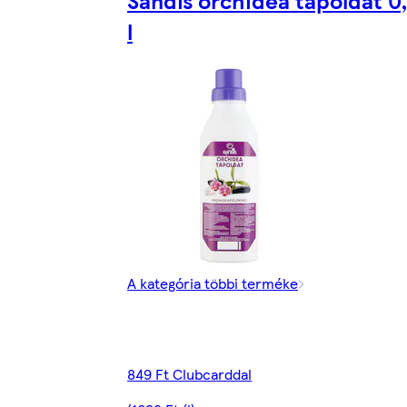
l
A kategória többi terméke
849 Ft Clubcarddal