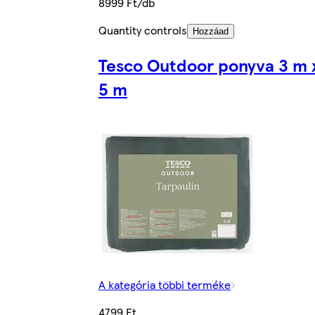
8999 Ft/db
Quantity controls
Hozzáad
Tesco Outdoor ponyva 3 m 
5 m
A kategória többi terméke
4799 Ft