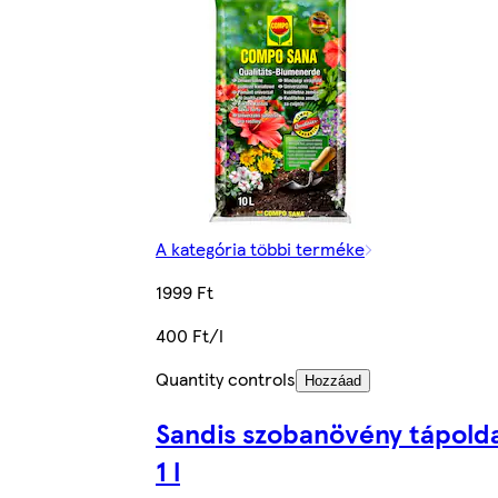
A kategória többi terméke
1999 Ft
400 Ft/l
Quantity controls
Hozzáad
Sandis szobanövény tápold
1 l