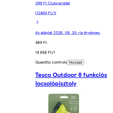
399 Ft Clubcarddal
(12469 Ft/l)
Az ajánlat 2026. 08. 30.-ig érvényes
469 Ft
14 656 Ft/l
Quantity controls
Hozzáad
Tesco Outdoor 8 funkciós
locsolópisztoly