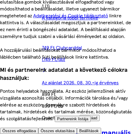
elutasítása gombok kiválasztásával elfogadhatod vagy
1 (1)
módosíthatod a beállításaidat, illetve ugyanezt bármikor
megteheted az
Adatkezelési és Cookie tájékoztató
linkre
A kategória többi terméke
kattintva is. A választásaidat megosztjuk a partnereinkkel, de
ez nem érinti a böngészési adataidat. A beállításaid alapján
személyre tudjuk szabni a vásárlási élményedet az oldalon.
749 Ft Clubcarddal
A hozzájárulási beállításokat bármikor módosíthatod a
láblécben található Süti beállítások linkre kattintva.
(749 Ft/db)
Mi és partnereink adataidat a következő célokra
használjuk:
Az ajánlat 2026. 08. 30.-ig érvényes
Pontos helyadatok használata. Az eszköz jellemzőinek aktív
899 Ft
vizsgálata azonosítás céljából. Információk tárolása és/vagy
elérése az eszközön. Személyre szabott hirdetések és
899 Ft/db
tartalmak, hirdetések és tartalmak mérése, közönségkutatás
Quantity controls
és szolgáltatásfejlesztés.
Hozzáad
Partnereink listája
Daewoo DAPSP5L manuális
Összes elfogadása
Összes elutasítása
Beállítások