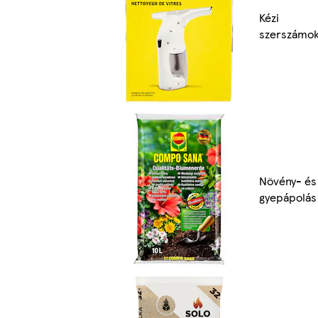
Kézi
szerszámo
Növény- és
gyepápolás