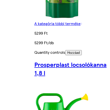
A kategória többi terméke
5299 Ft
5299 Ft/db
Quantity controls
Hozzáad
Prosperplast locsolókanna
1,8 l