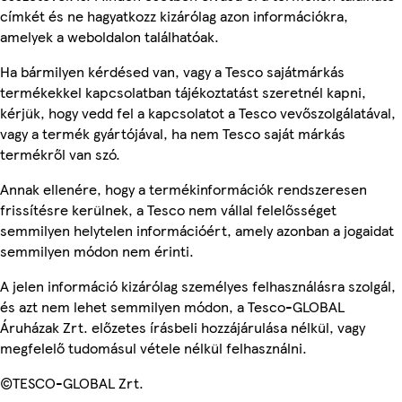
címkét és ne hagyatkozz kizárólag azon információkra,
amelyek a weboldalon találhatóak.
Ha bármilyen kérdésed van, vagy a Tesco sajátmárkás
termékekkel kapcsolatban tájékoztatást szeretnél kapni,
kérjük, hogy vedd fel a kapcsolatot a Tesco vevőszolgálatával,
vagy a termék gyártójával, ha nem Tesco saját márkás
termékről van szó.
Annak ellenére, hogy a termékinformációk rendszeresen
frissítésre kerülnek, a Tesco nem vállal felelősséget
semmilyen helytelen információért, amely azonban a jogaidat
semmilyen módon nem érinti.
A jelen információ kizárólag személyes felhasználásra szolgál,
és azt nem lehet semmilyen módon, a Tesco-GLOBAL
Áruházak Zrt. előzetes írásbeli hozzájárulása nélkül, vagy
megfelelő tudomásul vétele nélkül felhasználni.
©TESCO-GLOBAL Zrt.