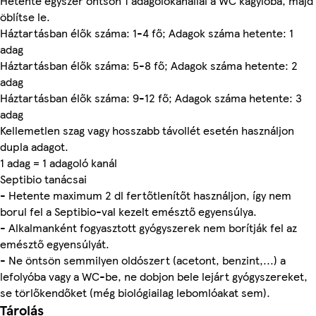
Hetente egyszer öntsön 1 adagolókanállal a WC kagylóba, majd
öblítse le.
Háztartásban élők száma: 1-4 fő; Adagok száma hetente: 1
adag
Háztartásban élők száma: 5-8 fő; Adagok száma hetente: 2
adag
Háztartásban élők száma: 9-12 fő; Adagok száma hetente: 3
adag
Kellemetlen szag vagy hosszabb távollét esetén használjon
dupla adagot.
1 adag = 1 adagoló kanál
Septibio tanácsai
- Hetente maximum 2 dl fertőtlenítőt használjon, így nem
borul fel a Septibio-val kezelt emésztő egyensúlya.
- Alkalmanként fogyasztott gyógyszerek nem borítják fel az
emésztő egyensúlyát.
- Ne öntsön semmilyen oldószert (acetont, benzint,...) a
lefolyóba vagy a WC-be, ne dobjon bele lejárt gyógyszereket,
se törlőkendőket (még biológiailag lebomlóakat sem).
Tárolás