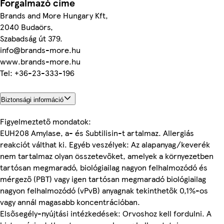
Forgalmazó címe
Brands and More Hungary Kft,
2040 Budaörs,
Szabadság út 379.
info@brands-more.hu
www.brands-more.hu
Tel: +36-23-333-196
Biztonsági információ
Figyelmeztető mondatok:
EUH208 Amylase, a- és Subtilisin-t artalmaz. Allergiás
reakciót válthat ki. Egyéb veszélyek: Az alapanyag/keverék
nem tartalmaz olyan összetevőket, amelyek a környezetben
tartósan megmaradó, biológiailag nagyon felhalmozódó és
mérgező (PBT) vagy igen tartósan megmaradó biológiailag
nagyon felhalmozódó (vPvB) anyagnak tekinthetők 0,1%-os
vagy annál magasabb koncentrációban.
Elsősegély-nyújtási intézkedések: Orvoshoz kell fordulni. A