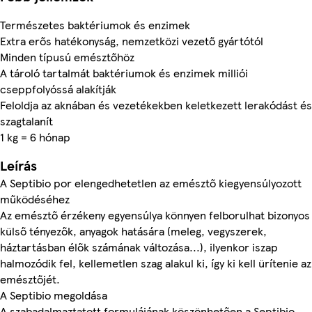
Természetes baktériumok és enzimek
Extra erős hatékonyság, nemzetközi vezető gyártótól
Minden típusú emésztőhöz
A tároló tartalmát baktériumok és enzimek milliói
cseppfolyóssá alakítják
Feloldja az aknában és vezetékekben keletkezett lerakódást és
szagtalanít
1 kg = 6 hónap
Leírás
A Septibio por elengedhetetlen az emésztő kiegyensúlyozott
működéséhez
Az emésztő érzékeny egyensúlya könnyen felborulhat bizonyos
külső tényezők, anyagok hatására (meleg, vegyszerek,
háztartásban élők számának változása...), ilyenkor iszap
halmozódik fel, kellemetlen szag alakul ki, így ki kell ürítenie az
emésztőjét.
A Septibio megoldása
A szabadalmaztatott formulájának köszönhetően a Septibio