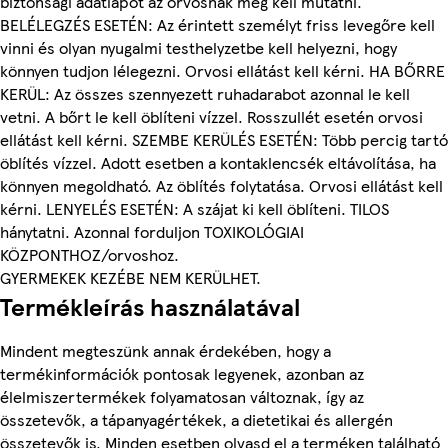
biztonsági adatlapot az orvosnak meg kell mutatni.
BELÉLEGZÉS ESETÉN: Az érintett személyt friss levegőre kell
vinni és olyan nyugalmi testhelyzetbe kell helyezni, hogy
könnyen tudjon lélegezni. Orvosi ellátást kell kérni. HA BŐRRE
KERÜL: Az összes szennyezett ruhadarabot azonnal le kell
vetni. A bőrt le kell öblíteni vízzel. Rosszullét esetén orvosi
ellátást kell kérni. SZEMBE KERÜLÉS ESETÉN: Több percig tartó
öblítés vízzel. Adott esetben a kontaklencsék eltávolítása, ha
könnyen megoldható. Az öblítés folytatása. Orvosi ellátást kell
kérni. LENYELÉS ESETÉN: A szájat ki kell öblíteni. TILOS
hánytatni. Azonnal forduljon TOXIKOLÓGIAI
KÖZPONTHOZ/orvoshoz.
GYERMEKEK KEZÉBE NEM KERÜLHET.
Termékleírás használatával
Mindent megteszünk annak érdekében, hogy a
termékinformációk pontosak legyenek, azonban az
élelmiszertermékek folyamatosan változnak, így az
összetevők, a tápanyagértékek, a dietetikai és allergén
összetevők is. Minden esetben olvasd el a terméken található