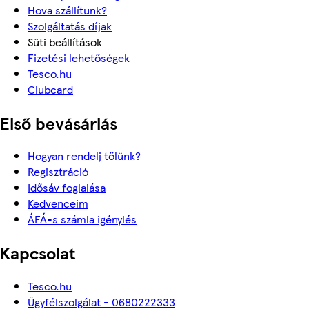
Hova szállítunk?
Szolgáltatás díjak
Süti beállítások
Fizetési lehetőségek
Tesco.hu
Clubcard
Első bevásárlás
Hogyan rendelj tőlünk?
Regisztráció
Idősáv foglalása
Kedvenceim
ÁFÁ-s számla igénylés
Kapcsolat
Tesco.hu
Ügyfélszolgálat - 0680222333