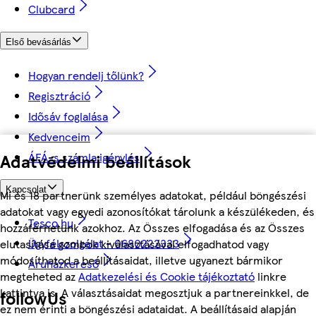
Clubcard
Első bevásárlás
Hogyan rendelj tőlünk?
Regisztráció
Idősáv foglalása
Kedvenceim
ÁFÁ-s számla igénylés
Adatvédelmi beállítások
Kapcsolat
Mi és 18 partnerünk személyes adatokat, például böngészési
adatokat vagy egyedi azonosítókat tárolunk a készülékeden, és
Tesco.hu
hozzáférhetünk azokhoz. Az Összes elfogadása és az Összes
Ügyfélszolgálat - 0680222333
elutasítása gombok kiválasztásával elfogadhatod vagy
módosíthatod a beállításaidat, illetve ugyanezt bármikor
Áruházkereső
megteheted az
Adatkezelési és Cookie tájékoztató
linkre
kattintva is. A választásaidat megosztjuk a partnereinkkel, de
followUs
ez nem érinti a böngészési adataidat. A beállításaid alapján