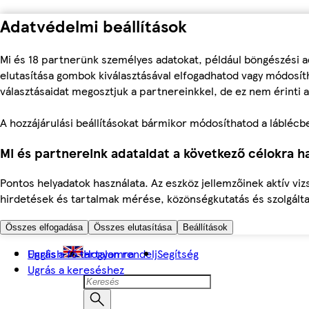
Adatvédelmi beállítások
Mi és 18 partnerünk személyes adatokat, például böngészési a
elutasítása gombok kiválasztásával elfogadhatod vagy módosíth
választásaidat megosztjuk a partnereinkkel, de ez nem érinti a
A hozzájárulási beállításokat bármikor módosíthatod a láblécben 
Mi és partnereink adataidat a következő célokra ha
Pontos helyadatok használata. Az eszköz jellemzőinek aktív viz
hirdetések és tartalmak mérése, közönségkutatás és szolgálta
Összes elfogadása
Összes elutasítása
Beállítások
Ugrás a fő tartalomra
English
Hogyan rendelj
Segítség
Ugrás a kereséshez