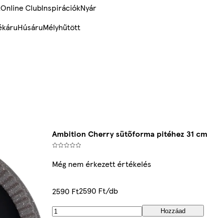
k
Online Club
Inspirációk
Nyár
ékáru
Húsáru
Mélyhűtött
Ambition Cherry sütőforma pitéhez 31 cm
Még nem érkezett értékelés
2590 Ft/db
2590 Ft
Hozzáad