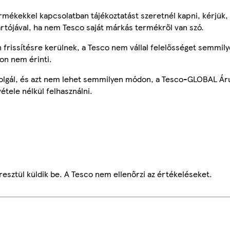
mékekkel kapcsolatban tájékoztatást szeretnél kapni, kérjük, 
ártójával, ha nem Tesco saját márkás termékről van szó.
frissítésre kerülnek, a Tesco nem vállal felelősséget semmily
on nem érinti.
szolgál, és azt nem lehet semmilyen módon, a Tesco-GLOBAL Ár
étele nélkül felhasználni.
esztül küldik be. A Tesco nem ellenőrzi az értékeléseket.