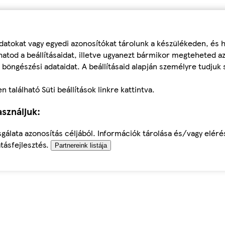
datokat vagy egyedi azonosítókat tárolunk a készülékeden, és
atod a beállításaidat, illetve ugyanezt bármikor megteheted a
 böngészési adataidat. A beállításaid alapján személyre tudjuk 
található Süti beállítások linkre kattintva.
sználjuk:
sgálata azonosítás céljából. Információk tárolása és/vagy elér
tásfejlesztés.
Partnereink listája