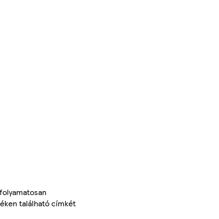
 folyamatosan
méken található címkét