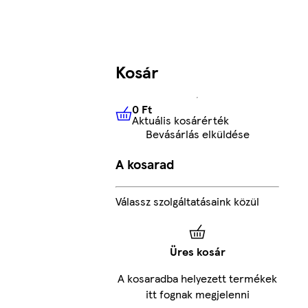
Kosár
0 Ft
Aktuális kosárérték
0 Ft
Aktuális kosárérték
Bevásárlás elküldése
A kosarad
Válassz szolgáltatásaink közül
Üres kosár
A kosaradba helyezett termékek
itt fognak megjelenni