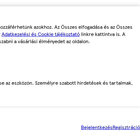
 hozzáférhetünk azokhoz. Az Összes elfogadása és az Összes
z
Adatkezelési és Cookie tájékoztató
linkre kattintva is. A
szabni a vásárlási élményedet az oldalon.
ése az eszközön. Személyre szabott hirdetések és tartalmak,
Bejelentkezés
Regisztráció