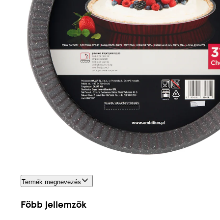
Termék megnevezés
Főbb jellemzők