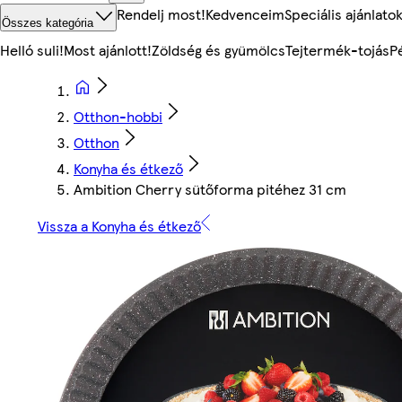
Rendelj most!
Kedvenceim
Speciális ajánlato
Összes kategória
Helló suli!
Most ajánlott!
Zöldség és gyümölcs
Tejtermék-tojás
P
Otthon-hobbi
Otthon
Konyha és étkező
Ambition Cherry sütőforma pitéhez 31 cm
Vissza a Konyha és étkező