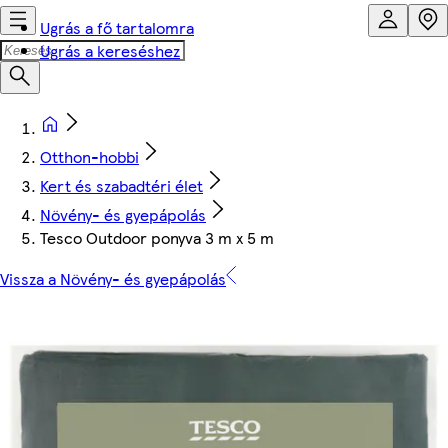
Ugrás a fő tartalomra
Ugrás a kereséshez
Otthon-hobbi
Kert és szabadtéri élet
Növény- és gyepápolás
Tesco Outdoor ponyva 3 m x 5 m
Vissza a Növény- és gyepápolás