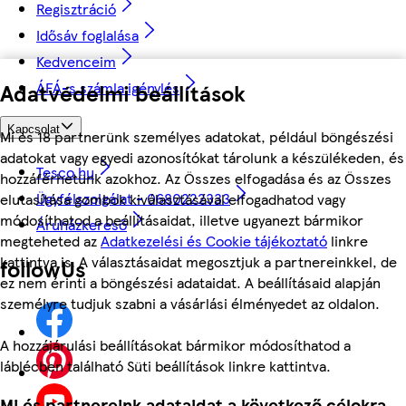
Regisztráció
Idősáv foglalása
Kedvenceim
ÁFÁ-s számla igénylés
Adatvédelmi beállítások
Kapcsolat
Mi és 18 partnerünk személyes adatokat, például böngészési
adatokat vagy egyedi azonosítókat tárolunk a készülékeden, és
Tesco.hu
hozzáférhetünk azokhoz. Az Összes elfogadása és az Összes
Ügyfélszolgálat - 0680222333
elutasítása gombok kiválasztásával elfogadhatod vagy
módosíthatod a beállításaidat, illetve ugyanezt bármikor
Áruházkereső
megteheted az
Adatkezelési és Cookie tájékoztató
linkre
kattintva is. A választásaidat megosztjuk a partnereinkkel, de
followUs
ez nem érinti a böngészési adataidat. A beállításaid alapján
személyre tudjuk szabni a vásárlási élményedet az oldalon.
A hozzájárulási beállításokat bármikor módosíthatod a
láblécben található Süti beállítások linkre kattintva.
Mi és partnereink adataidat a következő célokra