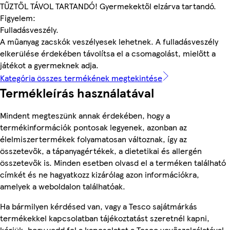
TŰZTŐL TÁVOL TARTANDÓ! Gyermekektől elzárva tartandó.
Figyelem:
Fulladásveszély.
A műanyag zacskók veszélyesek lehetnek. A fulladásveszély
elkerülése érdekében távolítsa el a csomagolást, mielőtt a
játékot a gyermeknek adja.
Kategória összes termékének megtekintése
Termékleírás használatával
Mindent megteszünk annak érdekében, hogy a
termékinformációk pontosak legyenek, azonban az
élelmiszertermékek folyamatosan változnak, így az
összetevők, a tápanyagértékek, a dietetikai és allergén
összetevők is. Minden esetben olvasd el a terméken található
címkét és ne hagyatkozz kizárólag azon információkra,
amelyek a weboldalon találhatóak.
Ha bármilyen kérdésed van, vagy a Tesco sajátmárkás
termékekkel kapcsolatban tájékoztatást szeretnél kapni,
kérjük, hogy vedd fel a kapcsolatot a Tesco vevőszolgálatával,