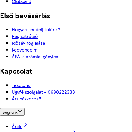
Clubcard
Első bevásárlás
Hogyan rendelj tőlünk?
Regisztráció
Idősáv foglalása
Kedvenceim
ÁFÁ-s számla igénylés
Kapcsolat
Tesco.hu
Ügyfélszolgálat - 0680222333
Áruházkereső
Segítünk
Árak