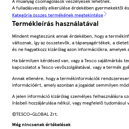
A műanyag csomagolások veszélyesek lehetnek.
A fulladásveszély elkerülése érdekében gyermekektől és h
Kategória összes termékének megtekintése
Termékleírás használatával
Mindent megteszünk annak érdekében, hogy a termékinf
változnak, így az összetevők, a tápanyagértékek, a diete
és ne hagyatkozz kizárólag azon információkra, amelyek 
Ha bármilyen kérdésed van, vagy a Tesco sajátmárkás ter
kapcsolatot a Tesco vevőszolgálatával, vagy a termék gy
Annak ellenére, hogy a termékinformációk rendszeresen 
információért, amely azonban a jogaidat semmilyen mód
A jelen információ kizárólag személyes felhasználásra 
írásbeli hozzájárulása nélkül, vagy megfelelő tudomásul v
©TESCO-GLOBAL Zrt.
Még nincsenek értékelések