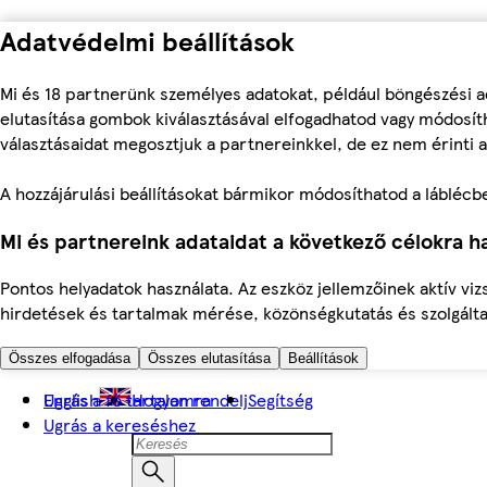
Adatvédelmi beállítások
Mi és 18 partnerünk személyes adatokat, például böngészési a
elutasítása gombok kiválasztásával elfogadhatod vagy módosíth
választásaidat megosztjuk a partnereinkkel, de ez nem érinti a
A hozzájárulási beállításokat bármikor módosíthatod a láblécben 
Mi és partnereink adataidat a következő célokra ha
Pontos helyadatok használata. Az eszköz jellemzőinek aktív viz
hirdetések és tartalmak mérése, közönségkutatás és szolgálta
Összes elfogadása
Összes elutasítása
Beállítások
Ugrás a fő tartalomra
English
Hogyan rendelj
Segítség
Ugrás a kereséshez