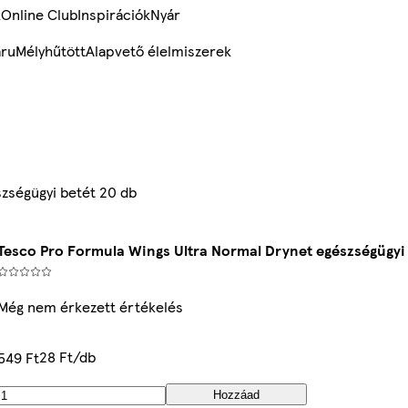
k
Online Club
Inspirációk
Nyár
ru
Mélyhűtött
Alapvető élelmiszerek
zségügyi betét 20 db
Tesco Pro Formula Wings Ultra Normal Drynet egészségügyi
Még nem érkezett értékelés
28 Ft/db
549 Ft
Hozzáad