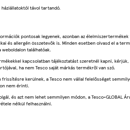
áziállatoktól távol tartandó.
ormációk pontosak legyenek, azonban az élelmiszertermékek
tikai és allergén összetevők is. Minden esetben olvasd el a ter
a weboldalon találhatóak.
mékekkel kapcsolatban tájékoztatást szeretnél kapni, kérjük, 
ártójával, ha nem Tesco saját márkás termékről van szó.
frissítésre kerülnek, a Tesco nem vállal felelősséget semmily
on nem érinti.
szolgál, és azt nem lehet semmilyen módon, a Tesco-GLOBAL Ár
étele nélkül felhasználni.