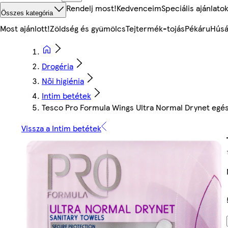
Rendelj most!
Kedvenceim
Speciális ajánlato
Összes kategória
Most ajánlott!
Zöldség és gyümölcs
Tejtermék-tojás
Pékáru
Húsá
Drogéria
Női higiénia
Intim betétek
Tesco Pro Formula Wings Ultra Normal Drynet egés
Vissza a Intim betétek