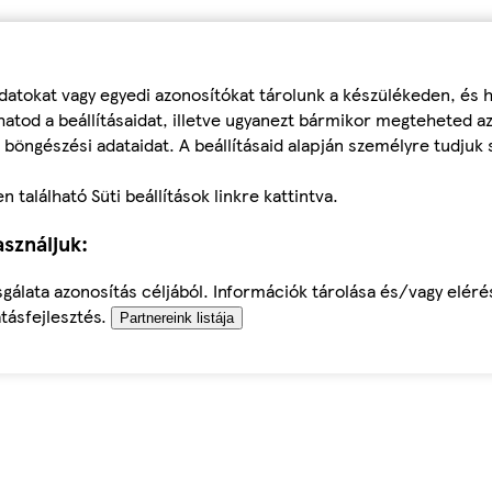
datokat vagy egyedi azonosítókat tárolunk a készülékeden, és
atod a beállításaidat, illetve ugyanezt bármikor megteheted a
 böngészési adataidat. A beállításaid alapján személyre tudjuk 
található Süti beállítások linkre kattintva.
sználjuk:
sgálata azonosítás céljából. Információk tárolása és/vagy elér
tásfejlesztés.
Partnereink listája