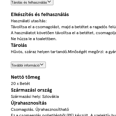
Tárolás és felhasználás
Elkészítés és felhasználás
Használati utasítás:
Távolítsa el a csomagolást, majd a betétet a ragadós fel
A használatot követően távolítsa el a betétet, csomagolja 
Ne húzza le a toalettben.
Tárolás
Hűvös, száraz helyen tartandó.Minőségét megőrzi: a gyár
További információ
Nettó tömeg
20 x Betét
Származási ország
Származási hely: Szlovákia
Újrahasznosítás
Csomagolás. Újrahasznosítható
Ez a csomagolás polietilénből (PE) készült. A szelektív 