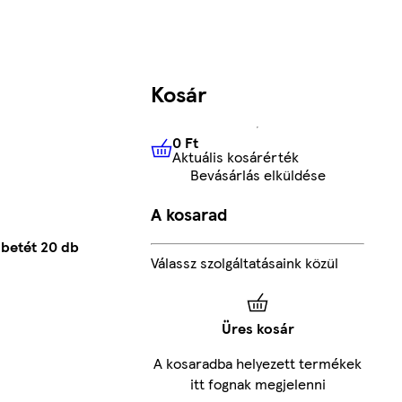
Kosár
0 Ft
Aktuális kosárérték
0 Ft
Aktuális kosárérték
Bevásárlás elküldése
A kosarad
 betét 20 db
Válassz szolgáltatásaink közül
Üres kosár
A kosaradba helyezett termékek
itt fognak megjelenni