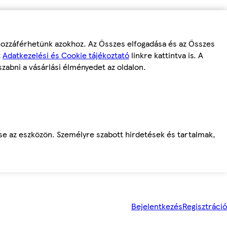
 hozzáférhetünk azokhoz. Az Összes elfogadása és az Összes
z
Adatkezelési és Cookie tájékoztató
linkre kattintva is. A
szabni a vásárlási élményedet az oldalon.
ése az eszközön. Személyre szabott hirdetések és tartalmak,
Bejelentkezés
Regisztráció