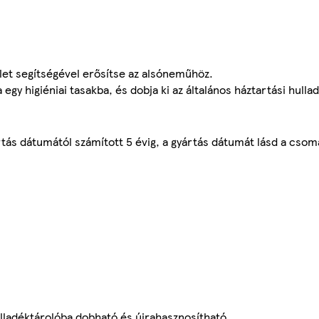
ület segítségével erősítse az alsóneműhöz.
egy higiéniai tasakba, és dobja ki az általános háztartási hulla
tás dátumától számított 5 évig, a gyártás dátumát lásd a csom
hulladéktárolóba dobható és újrahasznosítható.