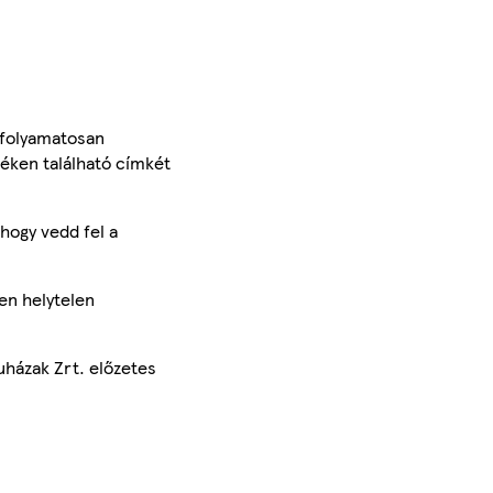
 folyamatosan
méken található címkét
hogy vedd fel a
en helytelen
uházak Zrt. előzetes