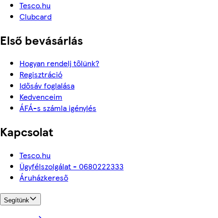
Tesco.hu
Clubcard
Első bevásárlás
Hogyan rendelj tőlünk?
Regisztráció
Idősáv foglalása
Kedvenceim
ÁFÁ-s számla igénylés
Kapcsolat
Tesco.hu
Ügyfélszolgálat - 0680222333
Áruházkereső
Segítünk