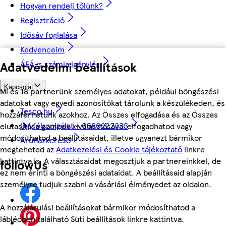
Hogyan rendelj tőlünk?
Regisztráció
Idősáv foglalása
Kedvenceim
ÁFÁ-s számla igénylés
Adatvédelmi beállítások
Kapcsolat
Mi és 18 partnerünk személyes adatokat, például böngészési
adatokat vagy egyedi azonosítókat tárolunk a készülékeden, és
Tesco.hu
hozzáférhetünk azokhoz. Az Összes elfogadása és az Összes
Ügyfélszolgálat - 0680222333
elutasítása gombok kiválasztásával elfogadhatod vagy
módosíthatod a beállításaidat, illetve ugyanezt bármikor
Áruházkereső
megteheted az
Adatkezelési és Cookie tájékoztató
linkre
kattintva is. A választásaidat megosztjuk a partnereinkkel, de
followUs
ez nem érinti a böngészési adataidat. A beállításaid alapján
személyre tudjuk szabni a vásárlási élményedet az oldalon.
A hozzájárulási beállításokat bármikor módosíthatod a
láblécben található Süti beállítások linkre kattintva.