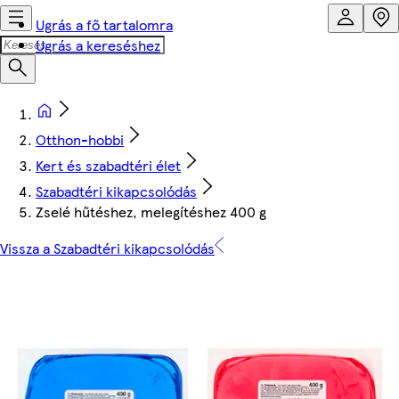
Ugrás a fő tartalomra
Ugrás a kereséshez
Otthon-hobbi
Kert és szabadtéri élet
Szabadtéri kikapcsolódás
Zselé hűtéshez, melegítéshez 400 g
Vissza a Szabadtéri kikapcsolódás