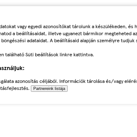
datokat vagy egyedi azonosítókat tárolunk a készülékeden, és
atod a beállításaidat, illetve ugyanezt bármikor megteheted a
 böngészési adataidat. A beállításaid alapján személyre tudjuk 
található Süti beállítások linkre kattintva.
sználjuk:
sgálata azonosítás céljából. Információk tárolása és/vagy elér
tásfejlesztés.
Partnereink listája