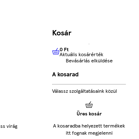
Kosár
0 Ft
Aktuális kosárérték
0 Ft
Aktuális kosárérték
Bevásárlás elküldése
A kosarad
Válassz szolgáltatásaink közül
Üres kosár
A kosaradba helyezett termékek
iss virág
itt fognak megjelenni