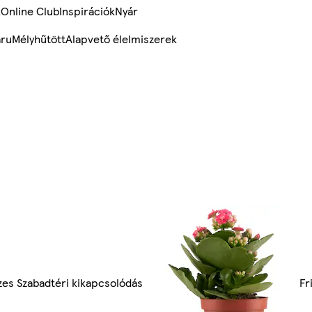
k
Online Club
Inspirációk
Nyár
ru
Mélyhűtött
Alapvető élelmiszerek
es Szabadtéri kikapcsolódás
Fr