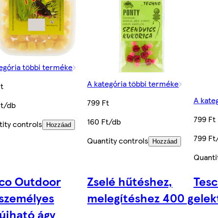
egória többi terméke
A kategória többi terméke
t
A kate
799 Ft
Ft/db
799 Ft
160 Ft/db
ity controls
Hozzáad
799 Ft
Quantity controls
Hozzáad
Quanti
co Outdoor
Zselé hűtéshez,
Tes
személyes
melegítéshez 400 g
ele
fújható ágy