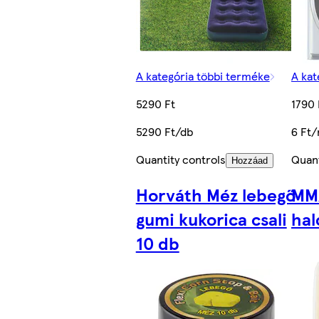
A kategória többi terméke
A kat
5290 Ft
1790 
5290 Ft/db
6 Ft
Quantity controls
Quant
Hozzáad
Horváth Méz lebegő
MMX
gumi kukorica csali
hal
10 db