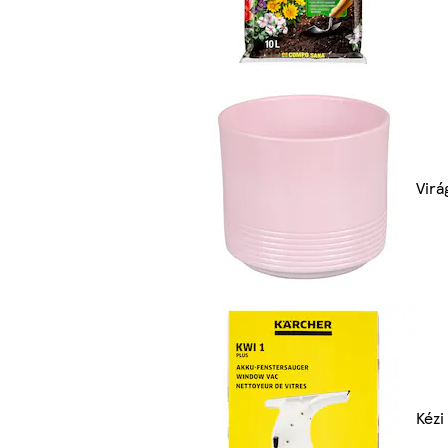
Virá
Kézi