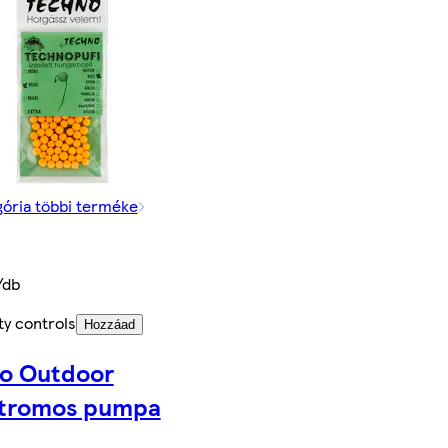
gória többi terméke
/db
ty controls
Hozzáad
co Outdoor
ktromos pumpa