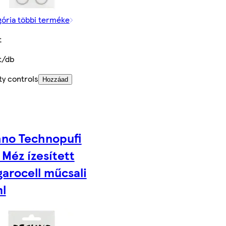
gória többi terméke
t
t/db
ty controls
Hozzáad
no Technopufi
 Méz ízesített
arocell műcsali
l