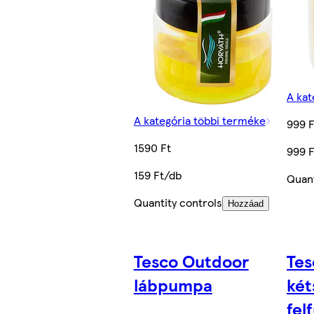
A kat
A kategória többi terméke
999 F
1590 Ft
999 
159 Ft/db
Quant
Quantity controls
Hozzáad
Tesco Outdoor
Tes
lábpumpa
két
fel