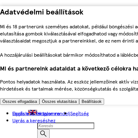
Adatvédelmi beállítások
Mi és 18 partnerünk személyes adatokat, például böngészési a
elutasítása gombok kiválasztásával elfogadhatod vagy módosíth
választásaidat megosztjuk a partnereinkkel, de ez nem érinti a
A hozzájárulási beállításokat bármikor módosíthatod a láblécben 
Mi és partnereink adataidat a következő célokra ha
Pontos helyadatok használata. Az eszköz jellemzőinek aktív viz
hirdetések és tartalmak mérése, közönségkutatás és szolgálta
Összes elfogadása
Összes elutasítása
Beállítások
Ugrás a fő tartalomra
English
Hogyan rendelj
Segítség
Ugrás a kereséshez