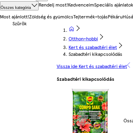
Rendelj most!
Kedvenceim
Speciális ajánlato
Összes kategória
Most ajánlott!
Zöldség és gyümölcs
Tejtermék-tojás
Pékáru
Húsá
Otthon-hobbi
Kert és szabadtéri élet
Szabadtéri kikapcsolódás
Vissza ide Kert és szabadtéri élet
Szabadtéri kikapcsolódás
Össz