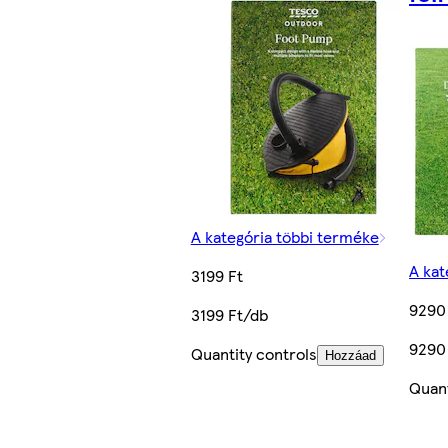
A kategória többi terméke
A kat
3199 Ft
9290
3199 Ft/db
9290
Quantity controls
Hozzáad
Quant