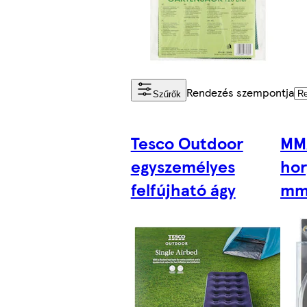
Rendezés szempontja
Szűrők
Tesco Outdoor
MM
egyszemélyes
hor
felfújható ágy
mm