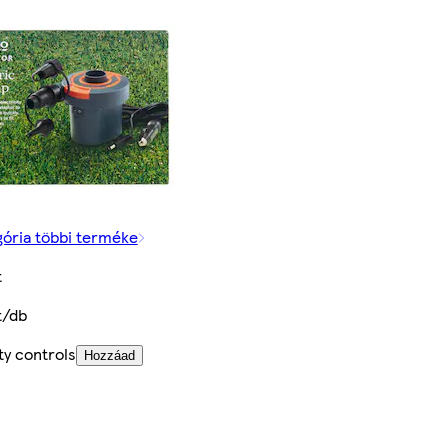
gória többi terméke
t
t/db
ty controls
Hozzáad