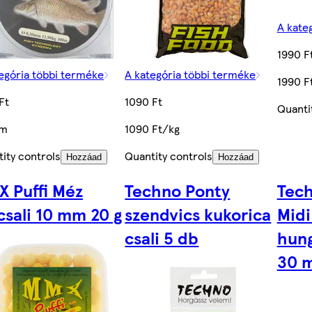
A kate
1990 F
egória többi terméke
A kategória többi terméke
1990 F
Ft
1090 Ft
Quanti
/m
1090 Ft/kg
ity controls
Quantity controls
Hozzáad
Hozzáad
 Puffi Méz
Techno Ponty
Tech
csali 10 mm 20 g
szendvics kukorica
Midi
csali 5 db
hung
30 m