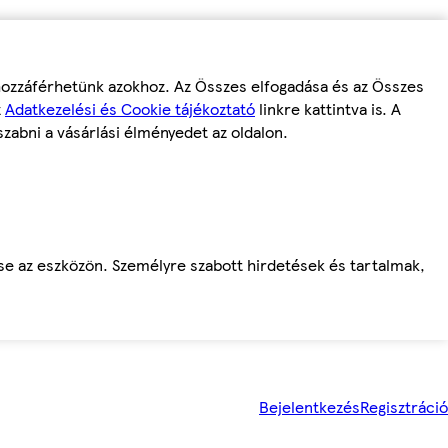
 hozzáférhetünk azokhoz. Az Összes elfogadása és az Összes
z
Adatkezelési és Cookie tájékoztató
linkre kattintva is. A
szabni a vásárlási élményedet az oldalon.
ése az eszközön. Személyre szabott hirdetések és tartalmak,
Bejelentkezés
Regisztráció