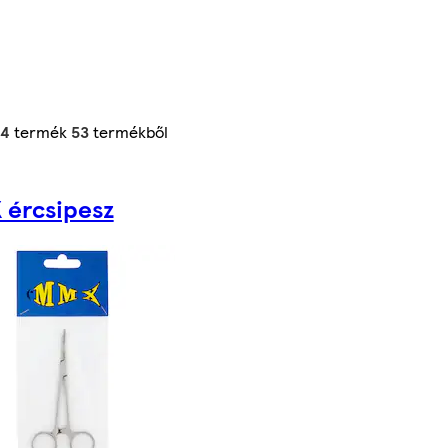
24
termék
53
termékből
 ércsipesz