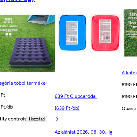
A kate
egória többi terméke
8190 F
 Ft
639 Ft Clubcarddal
8190 F
 Ft/db
(639 Ft/db)
Quanti
ity controls
Hozzáad
Az ajánlat 2026. 08. 30.-ig