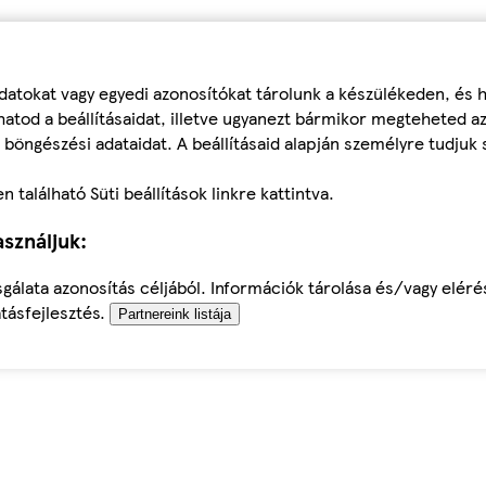
datokat vagy egyedi azonosítókat tárolunk a készülékeden, és
atod a beállításaidat, illetve ugyanezt bármikor megteheted a
 böngészési adataidat. A beállításaid alapján személyre tudjuk 
található Süti beállítások linkre kattintva.
sználjuk:
sgálata azonosítás céljából. Információk tárolása és/vagy elér
tásfejlesztés.
Partnereink listája