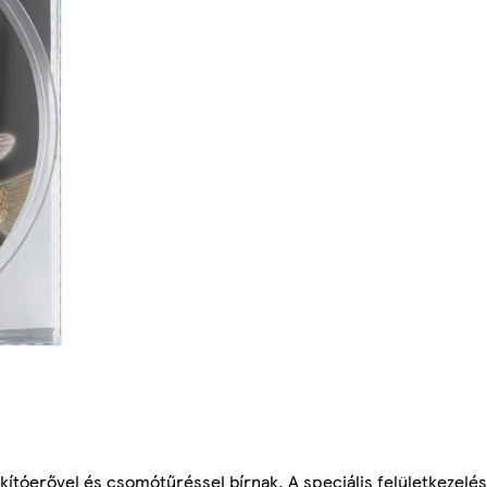
kítóerővel és csomótűréssel bírnak. A speciális felületkezel