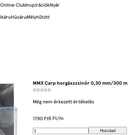
k
Online Club
Inspirációk
Nyár
ékáru
Húsáru
Mélyhűtött
MMX Carp horgászzsinór 0,30 mm/300 m
Még nem érkezett értékelés
6 Ft/m
1790 Ft
Hozzáad