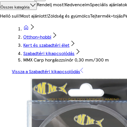
Rendelj most!
Kedvenceim
Speciális ajánlato
Összes kategória
Helló suli!
Most ajánlott!
Zöldség és gyümölcs
Tejtermék-tojás
P
Otthon-hobbi
Kert és szabadtéri élet
Szabadtéri kikapcsolódás
MMX Carp horgászzsinór 0,30 mm/300 m
Vissza a Szabadtéri kikapcsolódás