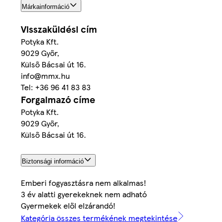
Márkainformáció
Visszaküldési cím
Potyka Kft.
9029 Győr,
Külső Bácsai út 16.
info@mmx.hu
Tel: +36 96 41 83 83
Forgalmazó címe
Potyka Kft.
9029 Győr,
Külső Bácsai út 16.
Biztonsági információ
Emberi fogyasztásra nem alkalmas!
3 év alatti gyerekeknek nem adható
Gyermekek elől elzárandó!
Kategória összes termékének megtekintése