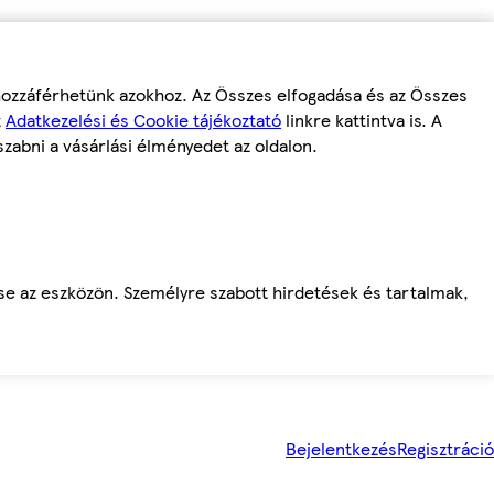
 hozzáférhetünk azokhoz. Az Összes elfogadása és az Összes
z
Adatkezelési és Cookie tájékoztató
linkre kattintva is. A
szabni a vásárlási élményedet az oldalon.
ése az eszközön. Személyre szabott hirdetések és tartalmak,
Bejelentkezés
Regisztráció