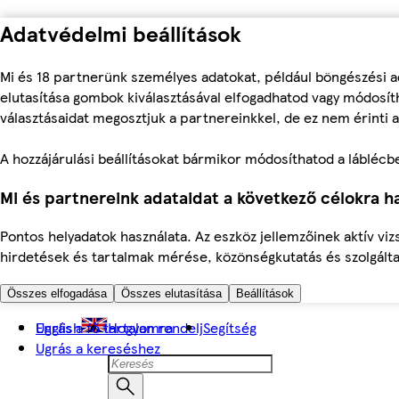
Adatvédelmi beállítások
Mi és 18 partnerünk személyes adatokat, például böngészési a
elutasítása gombok kiválasztásával elfogadhatod vagy módosíth
választásaidat megosztjuk a partnereinkkel, de ez nem érinti a
A hozzájárulási beállításokat bármikor módosíthatod a láblécben 
Mi és partnereink adataidat a következő célokra ha
Pontos helyadatok használata. Az eszköz jellemzőinek aktív viz
hirdetések és tartalmak mérése, közönségkutatás és szolgálta
Összes elfogadása
Összes elutasítása
Beállítások
Ugrás a fő tartalomra
English
Hogyan rendelj
Segítség
Ugrás a kereséshez