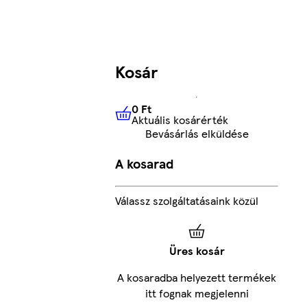
Kosár
0 Ft
Aktuális kosárérték
0 Ft
Aktuális kosárérték
Bevásárlás elküldése
A kosarad
Válassz szolgáltatásaink közül
Üres kosár
A kosaradba helyezett termékek
itt fognak megjelenni