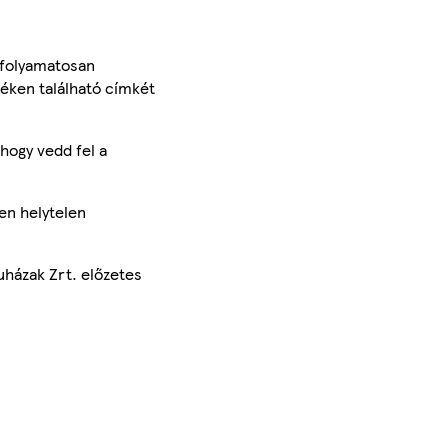
 folyamatosan
méken található címkét
hogy vedd fel a
en helytelen
uházak Zrt. előzetes