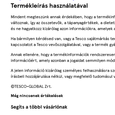
Termékleírás használatával
Mindent megteszünk annak érdekében, hogy a termékinf
változnak, így az összetevők, a tápanyagértékek, a diete
és ne hagyatkozz kizárólag azon információkra, amelyek 
Ha bármilyen kérdésed van, vagy a Tesco sajátmárkás ter
kapcsolatot a Tesco vevőszolgálatával, vagy a termék gy
Annak ellenére, hogy a termékinformációk rendszeresen 
információért, amely azonban a jogaidat semmilyen mód
A jelen információ kizárólag személyes felhasználásra 
írásbeli hozzájárulása nélkül, vagy megfelelő tudomásul v
©TESCO-GLOBAL Zrt.
Még nincsenek értékelések
Segíts a többi vásárlónak