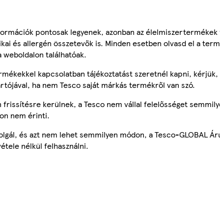
ormációk pontosak legyenek, azonban az élelmiszertermékek
tikai és allergén összetevők is. Minden esetben olvasd el a ter
a weboldalon találhatóak.
mékekkel kapcsolatban tájékoztatást szeretnél kapni, kérjük, 
ártójával, ha nem Tesco saját márkás termékről van szó.
frissítésre kerülnek, a Tesco nem vállal felelősséget semmily
on nem érinti.
szolgál, és azt nem lehet semmilyen módon, a Tesco-GLOBAL Ár
étele nélkül felhasználni.