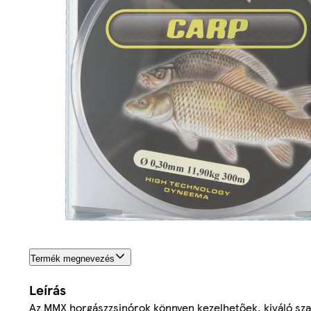
Termék megnevezés
Leírás
Az MMX horgászzsinórok könnyen kezelhetőek, kiváló sza