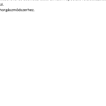
zi.
n horgászmódszerhez.