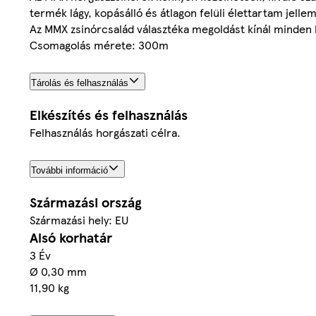
termék lágy, kopásálló és átlagon felüli élettartam jellem
Az MMX zsinórcsalád választéka megoldást kínál minde
Csomagolás mérete: 300m
Tárolás és felhasználás
Elkészítés és felhasználás
Felhasználás horgászati célra.
További információ
Származási ország
Származási hely: EU
Alsó korhatár
3 Év
Ø 0,30 mm
11,90 kg