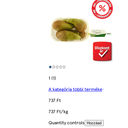
1 (1)
A kategória többi terméke
737 Ft
737 Ft/kg
Quantity controls
Hozzáad