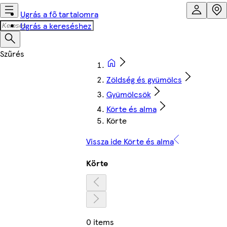
Ugrás a fő tartalomra
Ugrás a kereséshez
Zöldség és gyümölcs
Gyümölcsök
Körte és alma
Körte
Vissza ide Körte és alma
Körte
0 items