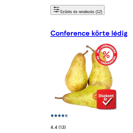
Szűrés és rendezés (12)
Conference körte lédig
4.4 (13)