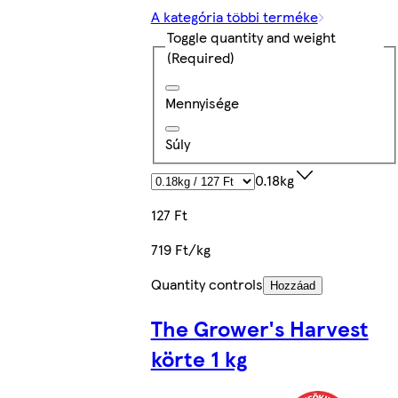
A kategória többi terméke
Toggle quantity and weight
(Required)
Mennyisége
Súly
0.18kg
127 Ft
719 Ft/kg
Quantity controls
Hozzáad
The Grower's Harvest
körte 1 kg