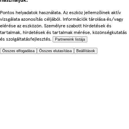
Pontos helyadatok használata. Az eszköz jellemzőinek aktív
vizsgálata azonosítás céljából. Információk tárolása és/vagy
elérése az eszközön. Személyre szabott hirdetések és
tartalmak, hirdetések és tartalmak mérése, közönségkutatás
és szolgáltatásfejlesztés.
Partnereink listája
Összes elfogadása
Összes elutasítása
Beállítások
Segítünk
Árak
Biztonságos online rendelés
Általános Szerződési Feltételek
Adatkezelési és Cookie tájékoztató