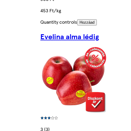
453 Ft/kg
Quantity controls
Hozzáad
Evelina alma lédig
3 (3)