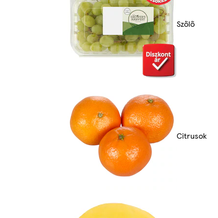
Szőlő
Citrusok