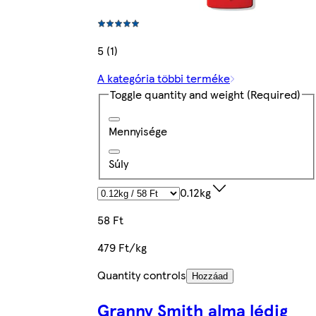
5 (1)
A kategória többi terméke
Toggle quantity and weight
(Required)
Mennyisége
Súly
0.12kg
58 Ft
479 Ft/kg
Quantity controls
Hozzáad
Granny Smith alma lédig