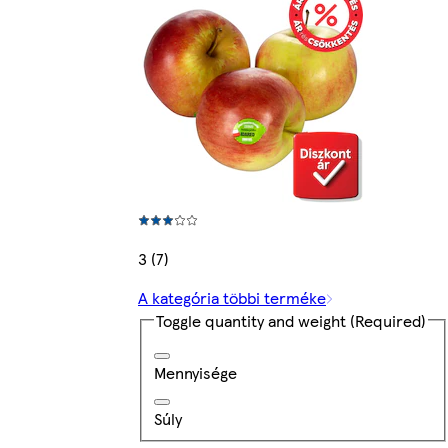
3 (7)
A kategória többi terméke
Toggle quantity and weight
(Required)
Mennyisége
Súly