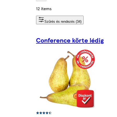
12 items
Szűrés és rendezés (34)
Conference körte lédig