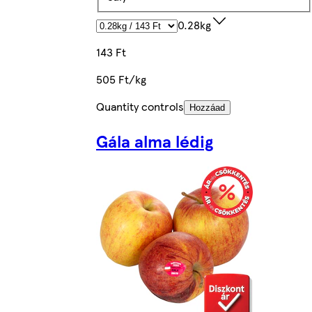
0.28kg
143 Ft
505 Ft/kg
Quantity controls
Hozzáad
Gála alma lédig