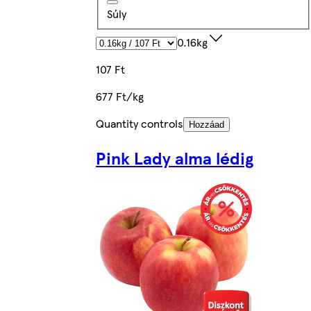
Súly
0.16kg
107 Ft
677 Ft/kg
Quantity controls
Hozzáad
Pink Lady alma lédig