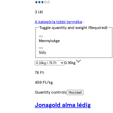
3 (4)
A kategória többi terméke
Toggle quantity and weight
(Required)
Mennyisége
Súly
0.16kg
76 Ft
459 Ft/kg
Quantity controls
Hozzáad
Jonagold alma lédig