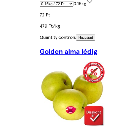
0.15kg
72 Ft
479 Ft/kg
Quantity controls
Hozzáad
Golden alma lédig