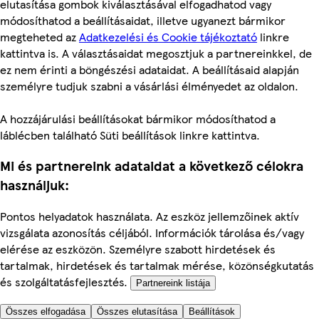
elutasítása gombok kiválasztásával elfogadhatod vagy
módosíthatod a beállításaidat, illetve ugyanezt bármikor
megteheted az
Adatkezelési és Cookie tájékoztató
linkre
kattintva is. A választásaidat megosztjuk a partnereinkkel, de
ez nem érinti a böngészési adataidat. A beállításaid alapján
személyre tudjuk szabni a vásárlási élményedet az oldalon.
A hozzájárulási beállításokat bármikor módosíthatod a
láblécben található Süti beállítások linkre kattintva.
Mi és partnereink adataidat a következő célokra
használjuk:
Pontos helyadatok használata. Az eszköz jellemzőinek aktív
vizsgálata azonosítás céljából. Információk tárolása és/vagy
elérése az eszközön. Személyre szabott hirdetések és
tartalmak, hirdetések és tartalmak mérése, közönségkutatás
és szolgáltatásfejlesztés.
Partnereink listája
Összes elfogadása
Összes elutasítása
Beállítások