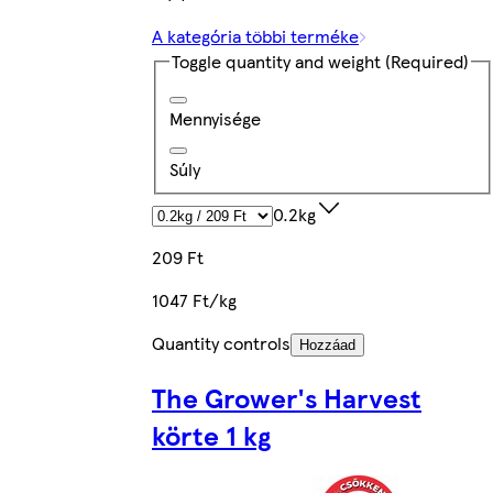
A kategória többi terméke
Toggle quantity and weight
(Required)
Mennyisége
Súly
0.2kg
209 Ft
1047 Ft/kg
Quantity controls
Hozzáad
The Grower's Harvest
körte 1 kg