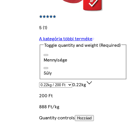
5 (1)
A kategória többi terméke
Toggle quantity and weight
(Required)
Mennyisége
Súly
0.22kg
200 Ft
888 Ft/kg
Quantity controls
Hozzáad