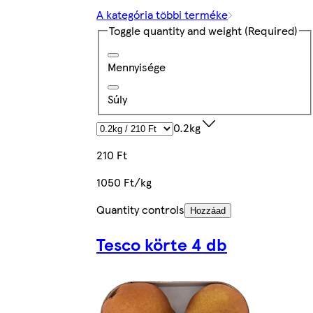
A kategória többi terméke
Toggle quantity and weight
(Required)
Mennyisége
Súly
0.2kg
210 Ft
1050 Ft/kg
Quantity controls
Hozzáad
Tesco körte 4 db