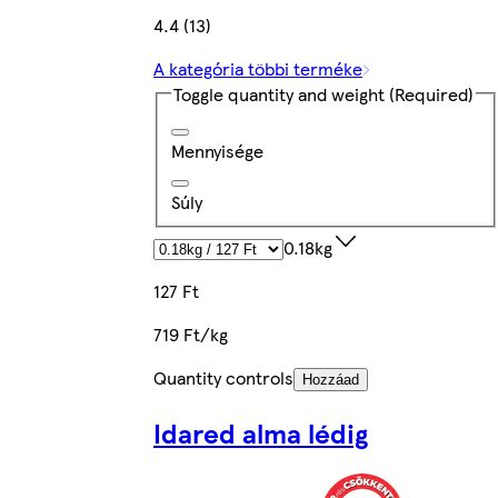
4.4 (13)
A kategória többi terméke
Toggle quantity and weight
(Required)
Mennyisége
Súly
0.18kg
127 Ft
719 Ft/kg
Quantity controls
Hozzáad
Idared alma lédig