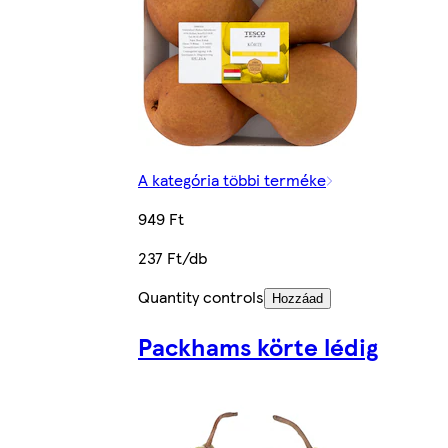
A kategória többi terméke
949 Ft
237 Ft/db
Quantity controls
Hozzáad
Packhams körte lédig