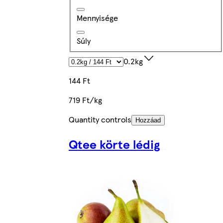
Mennyisége
Súly
0.2kg
144 Ft
719 Ft/kg
Quantity controls
Hozzáad
Qtee körte lédig