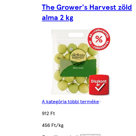
The Grower's Harvest zöld
alma 2 kg
A kategória többi terméke
912 Ft
456 Ft/kg