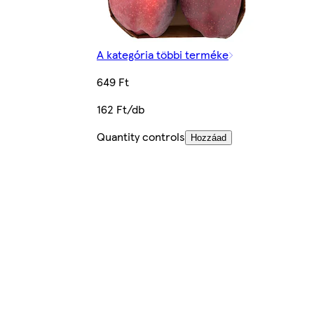
A kategória többi terméke
649 Ft
162 Ft/db
Quantity controls
Hozzáad