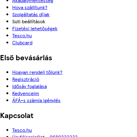
Akadálymentesség
Hova szállítunk?
Szolgáltatás díjak
Süti beállítások
Fizetési lehetőségek
Tesco.hu
Clubcard
Első bevásárlás
Hogyan rendelj tőlünk?
Regisztráció
Idősáv foglalása
Kedvenceim
ÁFÁ-s számla igénylés
Kapcsolat
Tesco.hu
Ügyfélszolgálat - 0680222333