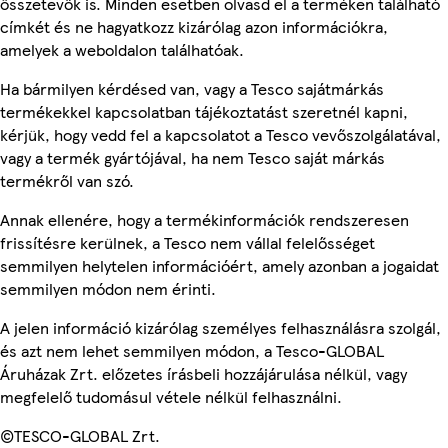
összetevők is. Minden esetben olvasd el a terméken található
címkét és ne hagyatkozz kizárólag azon információkra,
amelyek a weboldalon találhatóak.
Ha bármilyen kérdésed van, vagy a Tesco sajátmárkás
termékekkel kapcsolatban tájékoztatást szeretnél kapni,
kérjük, hogy vedd fel a kapcsolatot a Tesco vevőszolgálatával,
vagy a termék gyártójával, ha nem Tesco saját márkás
termékről van szó.
Annak ellenére, hogy a termékinformációk rendszeresen
frissítésre kerülnek, a Tesco nem vállal felelősséget
semmilyen helytelen információért, amely azonban a jogaidat
semmilyen módon nem érinti.
A jelen információ kizárólag személyes felhasználásra szolgál,
és azt nem lehet semmilyen módon, a Tesco-GLOBAL
Áruházak Zrt. előzetes írásbeli hozzájárulása nélkül, vagy
megfelelő tudomásul vétele nélkül felhasználni.
©TESCO-GLOBAL Zrt.