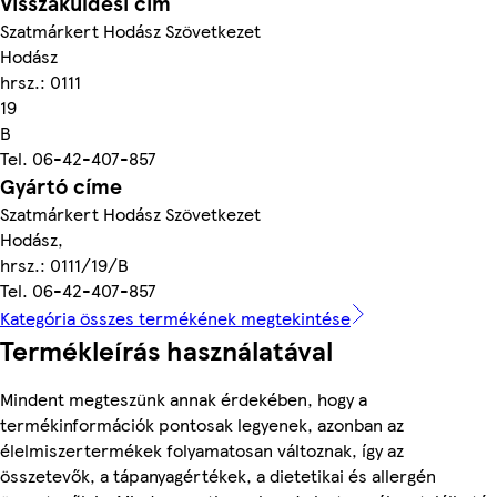
Visszaküldési cím
Szatmárkert Hodász Szövetkezet
Hodász
hrsz.: 0111
19
B
Tel. 06-42-407-857
Gyártó címe
Szatmárkert Hodász Szövetkezet
Hodász,
hrsz.: 0111/19/B
Tel. 06-42-407-857
Kategória összes termékének megtekintése
Termékleírás használatával
Mindent megteszünk annak érdekében, hogy a
termékinformációk pontosak legyenek, azonban az
élelmiszertermékek folyamatosan változnak, így az
összetevők, a tápanyagértékek, a dietetikai és allergén