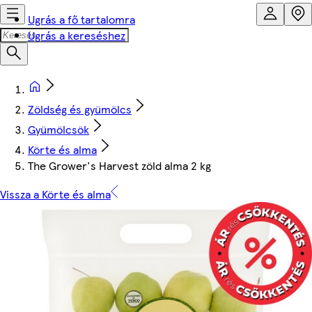
Ugrás a fő tartalomra
Ugrás a kereséshez
Zöldség és gyümölcs
Gyümölcsök
Körte és alma
The Grower's Harvest zöld alma 2 kg
Vissza a Körte és alma