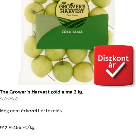
The Grower's Harvest zöld alma 2 kg
Még nem érkezett értékelés
456 Ft/kg
912 Ft