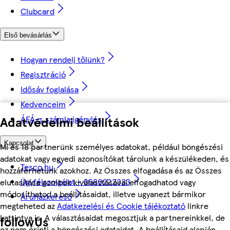
Clubcard
Első bevásárlás
Hogyan rendelj tőlünk?
Regisztráció
Idősáv foglalása
Kedvenceim
Adatvédelmi beállítások
ÁFÁ-s számla igénylés
Kapcsolat
Mi és 18 partnerünk személyes adatokat, például böngészési
adatokat vagy egyedi azonosítókat tárolunk a készülékeden, és
Tesco.hu
hozzáférhetünk azokhoz. Az Összes elfogadása és az Összes
Ügyfélszolgálat - 0680222333
elutasítása gombok kiválasztásával elfogadhatod vagy
módosíthatod a beállításaidat, illetve ugyanezt bármikor
Áruházkereső
megteheted az
Adatkezelési és Cookie tájékoztató
linkre
kattintva is. A választásaidat megosztjuk a partnereinkkel, de
followUs
ez nem érinti a böngészési adataidat. A beállításaid alapján