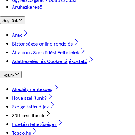
Áruházkereső
Segítünk
Árak
Biztonságos online rendelés
Általános Szerződési Feltételek
Adatkezelési és Cookie tájékoztató
Rólunk
Akadálymentesség
Hova szállítunk?
Szolgáltatás díjak
Süti beállítások
Fizetési lehetőségek
Tesco.hu