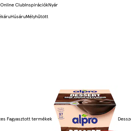
k
Online Club
Inspirációk
Nyár
ékáru
Húsáru
Mélyhűtött
es Fagyasztott termékek
Dessz