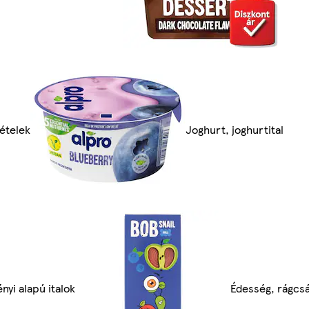
ételek
Joghurt, joghurtital
nyi alapú italok
Édesség, rágcsá