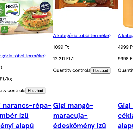
A kategória többi terméke
A kate
1099 Ft
4999 F
egória többi terméke
12 211 Ft/l
9998 F
Ft
Quantity controls
Quanti
Hozzáad
 Ft/kg
ity controls
Hozzáad
i narancs-répa-
Gigi mangó-
Gigi
mbér ízű
maracuja-
cékl
ényi alapú
édeskömény ízű
alap