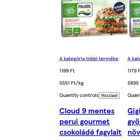
A kategória többi terméke
A kat
1199 Ft
1179 
5551 Ft/kg
5895
Quantity controls
Quant
Hozzáad
Cloud 9 mentes
Gig
perui gourmet
gyö
csokoládé fagylalt
növ