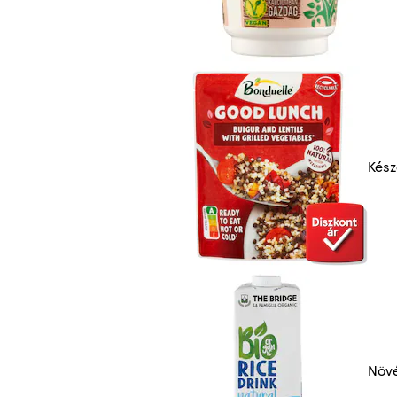
Kész
Növé