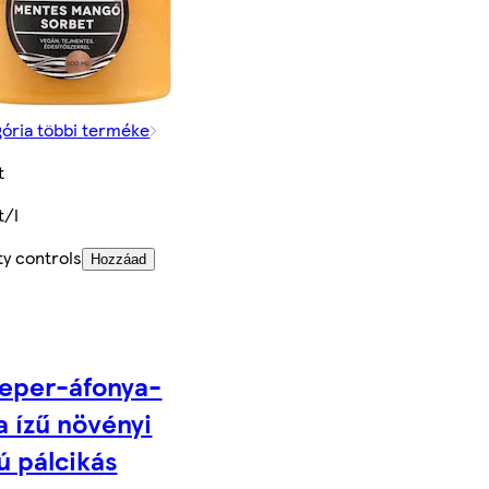
gória többi terméke
t
t/l
ty controls
Hozzáad
 eper-áfonya-
a ízű növényi
ú pálcikás