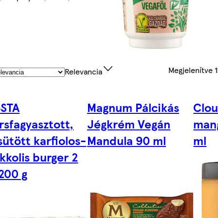
Megjelenítve
Relevancia
oSTA
Magnum Pálcikás
Clou
rsfagyasztott,
Jégkrém Vegán
man
sütött karfiolos-
Mandula 90 ml
ml
kkolis burger 2
200 g