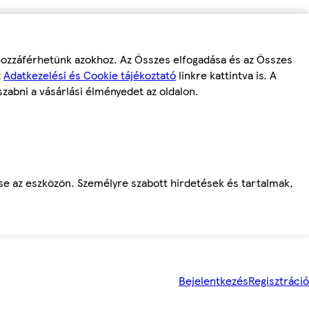
 hozzáférhetünk azokhoz. Az Összes elfogadása és az Összes
z
Adatkezelési és Cookie tájékoztató
linkre kattintva is. A
szabni a vásárlási élményedet az oldalon.
ése az eszközön. Személyre szabott hirdetések és tartalmak,
Bejelentkezés
Regisztráció