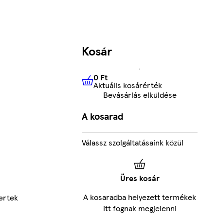
Kosár
0 Ft
Aktuális kosárérték
0 Ft
Aktuális kosárérték
Bevásárlás elküldése
A kosarad
Válassz szolgáltatásaink közül
Üres kosár
A kosaradba helyezett termékek
ertek
itt fognak megjelenni