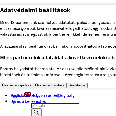
Adatvédelmi beállítások
Mi és 18 partnerünk személyes adatokat, például böngészési a
elutasítása gombok kiválasztásával elfogadhatod vagy módosíth
választásaidat megosztjuk a partnereinkkel, de ez nem érinti a
A hozzájárulási beállításokat bármikor módosíthatod a láblécben 
Mi és partnereink adataidat a következő célokra ha
Pontos helyadatok használata. Az eszköz jellemzőinek aktív viz
hirdetések és tartalmak mérése, közönségkutatás és szolgálta
Összes elfogadása
Összes elutasítása
Beállítások
Ugrás a fő tartalomra
English
Hogyan rendelj
Segítség
Ugrás a kereséshez