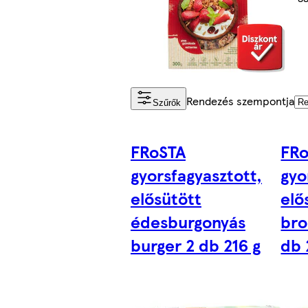
Rendezés szempontja
Szűrők
FRoSTA
FR
gyorsfagyasztott,
gyo
elősütött
elő
édesburgonyás
bro
burger 2 db 216 g
db 