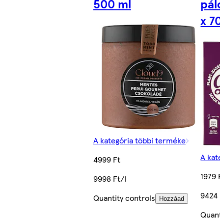
500 ml
pál
x 7
A kategória többi terméke
A kat
4999 Ft
1979 
9998 Ft/l
9424 
Quantity controls
Hozzáad
Quant