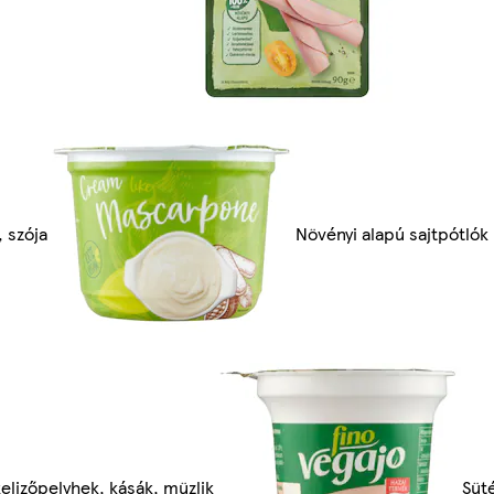
, szója
Növényi alapú sajtpótlók
elizőpelyhek, kásák, müzlik
Süté