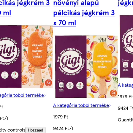
cikás jégkrém 3
növényi alapú
jégk
0 ml
pálcikás jégkrém 3
x 70 ml
A kate
egória többi terméke
1979 F
A kategória többi terméke
Ft
9424 F
1979 Ft
Ft/l
Quanti
9424 Ft/l
ity controls
Hozzáad