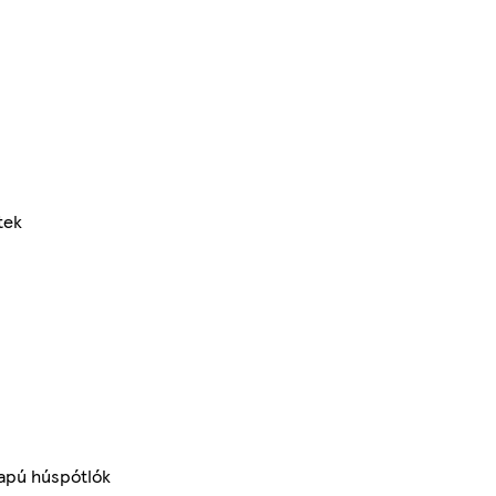
tek
lapú húspótlók