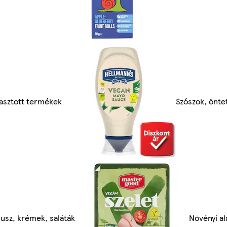
asztott termékek
Szószok, önte
sz, krémek, saláták
Növényi a