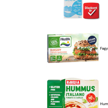
Fagy
Humu