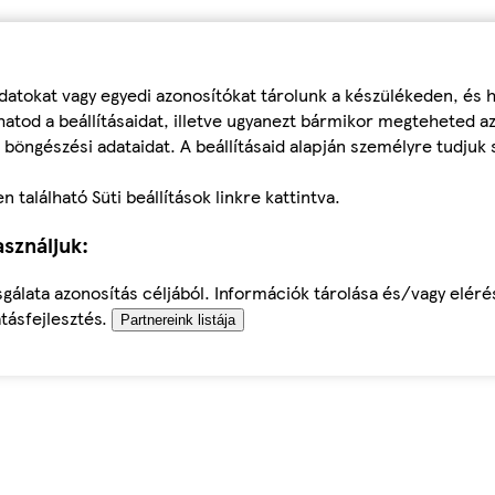
datokat vagy egyedi azonosítókat tárolunk a készülékeden, és
atod a beállításaidat, illetve ugyanezt bármikor megteheted a
 böngészési adataidat. A beállításaid alapján személyre tudjuk 
található Süti beállítások linkre kattintva.
sználjuk:
sgálata azonosítás céljából. Információk tárolása és/vagy elér
tásfejlesztés.
Partnereink listája