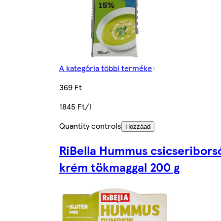
A kategória többi terméke
369 Ft
1845 Ft/l
Quantity controls
Hozzáad
RiBella Hummus csicseribors
krém tökmaggal 200 g