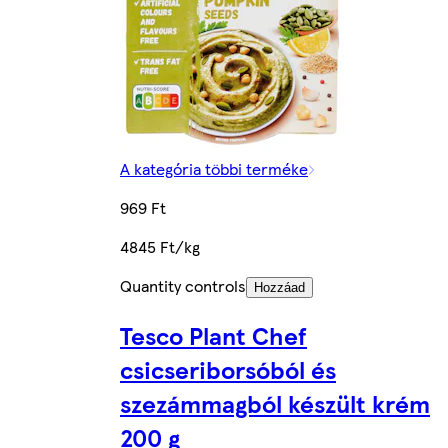
A kategória többi terméke
969 Ft
4845 Ft/kg
Quantity controls
Hozzáad
Tesco Plant Chef
csicseriborsóból és
szezámmagból készült krém
200 g