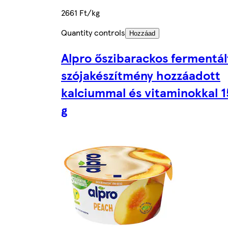
2661 Ft/kg
Quantity controls
Hozzáad
Alpro őszibarackos fermentál
szójakészítmény hozzáadott
kalciummal és vitaminokkal 
g