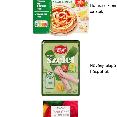
Humusz, krém
saláták
Növényi alapú
húspótlók