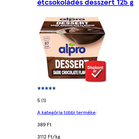
étcsokoládés desszert 125 g
5 (1)
A kategória többi terméke
389 Ft
3112 Ft/kg