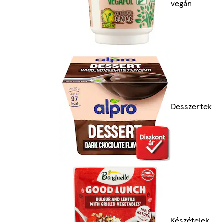
vegán
Desszertek
Készételek