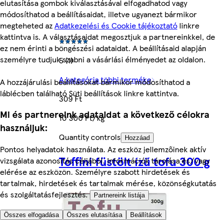
elutasítása gombok kiválasztásával elfogadhatod vagy
módosíthatod a beállításaidat, illetve ugyanezt bármikor
megteheted az
Adatkezelési és Cookie tájékoztató
linkre
kattintva is. A választásaidat megosztjuk a partnereinkkel, de
ez nem érinti a böngészési adataidat. A beállításaid alapján
személyre tudjuk szabni a vásárlási élményedet az oldalon.
5 (1)
A kategória többi terméke
A hozzájárulási beállításokat bármikor módosíthatod a
láblécben található Süti beállítások linkre kattintva.
309 Ft
Mi és partnereink adataidat a következő célokra
10 300 Ft/kg
használjuk:
Quantity controls
Hozzáad
Pontos helyadatok használata. Az eszköz jellemzőinek aktív
Toffini füstölt ízű tofu 300 g
vizsgálata azonosítás céljából. Információk tárolása és/vagy
elérése az eszközön. Személyre szabott hirdetések és
tartalmak, hirdetések és tartalmak mérése, közönségkutatás
és szolgáltatásfejlesztés.
Partnereink listája
Összes elfogadása
Összes elutasítása
Beállítások