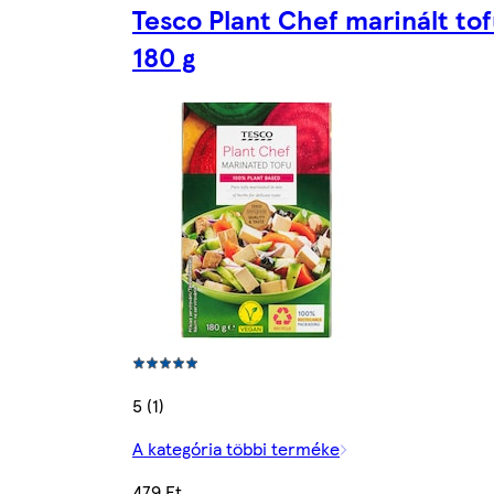
Tesco Plant Chef marinált to
180 g
5 (1)
A kategória többi terméke
479 Ft