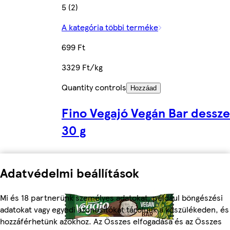
5 (2)
A kategória többi terméke
699 Ft
3329 Ft/kg
Quantity controls
Hozzáad
Fino Vegajó Vegán Bar dessze
30 g
Adatvédelmi beállítások
Mi és 18 partnerünk személyes adatokat, például böngészési
adatokat vagy egyedi azonosítókat tárolunk a készülékeden, és
hozzáférhetünk azokhoz. Az Összes elfogadása és az Összes