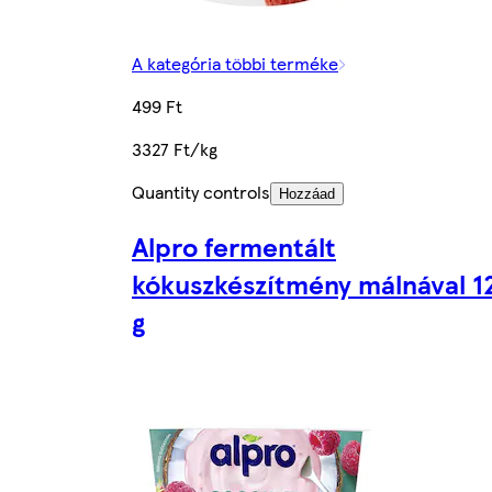
A kategória többi terméke
499 Ft
3327 Ft/kg
Quantity controls
Hozzáad
Alpro fermentált
kókuszkészítmény málnával 1
g