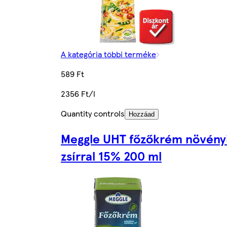
A kategória többi terméke
589 Ft
2356 Ft/l
Quantity controls
Hozzáad
Meggle UHT főzőkrém növény
zsírral 15% 200 ml