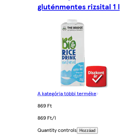
gluténmentes rizsital 1 l
A kategória többi terméke
869 Ft
869 Ft/l
Quantity controls
Hozzáad