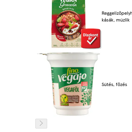
Reggelizőpely
kásák, müzlik
Sütés, főzés